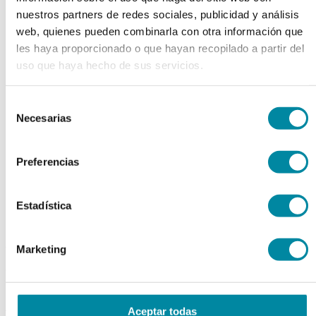
chevron_left
chevron_right
nuestros partners de redes sociales, publicidad y análisis
web, quienes pueden combinarla con otra información que
les haya proporcionado o que hayan recopilado a partir del
uso que haya hecho de sus servicios.
Selección
Necesarias
de
consentimiento
Preferencias
Estadística
adquiriendo este producto
Marketing
consigue 15 puntos de fidelización
ALCANFOR CAJA
Aceptar todas