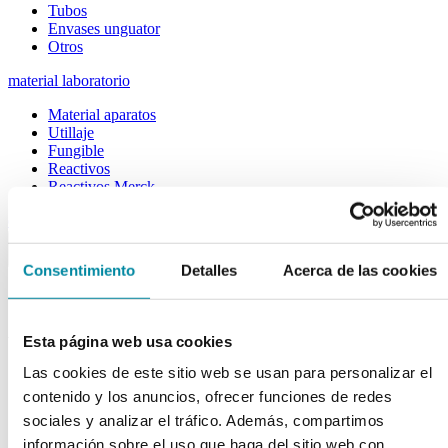
Tubos
Envases unguator
Otros
material laboratorio
Material aparatos
Utillaje
Fungible
Reactivos
Reactivos Merck
outlet
menu
shopping_cart
search
home
lock
Consentimiento
Detalles
Acerca de las cookies
Búsqueda en el sitio
Actualmente se encuentra en:
Esta página web usa cookies
Inicio
>>
Las cookies de este sitio web se usan para personalizar el
ALCANFOR CAJA PASTILLAS 1Libra
contenido y los anuncios, ofrecer funciones de redes
arrow_back
sociales y analizar el tráfico. Además, compartimos
Ficha de producto
información sobre el uso que haga del sitio web con