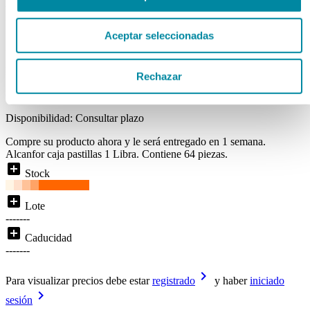
PASTILLAS 1Libra
Aceptar seleccionadas
Ref. Mg98201
Disponibilidad:
EN BREVE
Rechazar
( 0 )
Disponibilidad:
Consultar plazo
Compre su producto ahora y le será entregado en 1 semana.
Alcanfor caja pastillas 1 Libra. Contiene 64 piezas.
add_box
Stock
add_box
Lote
-------
add_box
Caducidad
-------
keyboard_arrow_right
Para visualizar precios debe estar
registrado
y haber
iniciado
keyboard_arrow_right
sesión