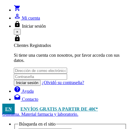
shopping_cart
person_outline
Mi cuenta
lock
Iniciar sesión
×
lock
Clientes Registrados
Si tiene una cuenta con nosotros, por favor acceda con sus
datos.
¿Olvidó su contraseña?
Iniciar sesión
help
Ayuda
drafts
Contacto
EN
ENVÍOS GRATIS A PARTIR DE 40€*
Guinama. Material farmacia y laboratorio.
Búsqueda en el sitio