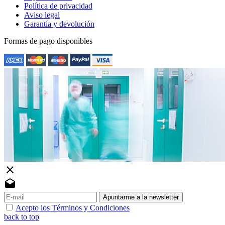
Política de privacidad
Aviso legal
Garantía y devolución
Formas de pago disponibles
close
drafts
Apuntarme a la newsletter
Acepto los Términos y Condiciones
back to top