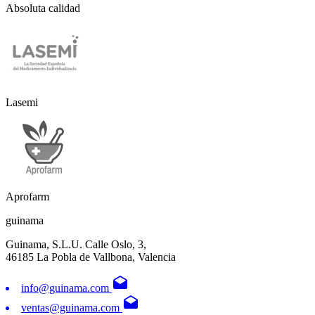
Absoluta calidad
Lasemi
Aprofarm
guinama
Guinama, S.L.U. Calle Oslo, 3,
46185 La Pobla de Vallbona, Valencia
drafts
info@guinama.com
drafts
ventas@guinama.com