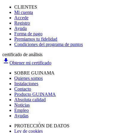
CLIENTES
Mi cuenta
Accede
Registro
Ayuda
Forma de pago
Premiamos tu fidelidad
Condiciones del programa de puntos
certificado de análisis
file_download
Obtener mi certificado
SOBRE GUINAMA
Quienes somos
Instalaciones
Contacto
Producto GUINAMA
Absoluta calidad
Noticias
Empleo
Ayudas
PROTECCIÓN DE DATOS
Ley de cookies