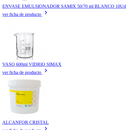
ENVASE EMULSIONADOR SAMIX 50/70 ml BLANCO 10Ud
keyboard_arrow_right
ver ficha de producto
VASO 600ml VIDRIO SIMAX
keyboard_arrow_right
ver ficha de producto
ALCANFOR CRISTAL
keyboard_arrow_right