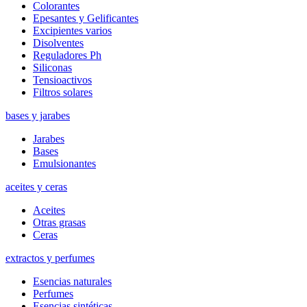
Colorantes
Epesantes y Gelificantes
Excipientes varios
Disolventes
Reguladores Ph
Siliconas
Tensioactivos
Filtros solares
bases y jarabes
Jarabes
Bases
Emulsionantes
aceites y ceras
Aceites
Otras grasas
Ceras
extractos y perfumes
Esencias naturales
Perfumes
Esencias sintéticas