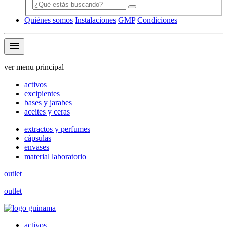
Quiénes somos
Instalaciones
GMP
Condiciones
menu
ver menu principal
activos
excipientes
bases y jarabes
aceites y ceras
extractos y perfumes
cápsulas
envases
material laboratorio
outlet
outlet
activos