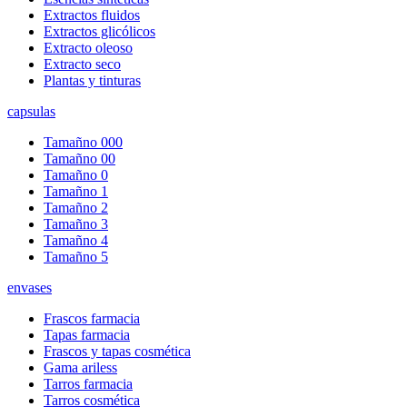
Extractos fluidos
Extractos glicólicos
Extracto oleoso
Extracto seco
Plantas y tinturas
capsulas
Tamañno 000
Tamañno 00
Tamañno 0
Tamañno 1
Tamañno 2
Tamañno 3
Tamañno 4
Tamañno 5
envases
Frascos farmacia
Tapas farmacia
Frascos y tapas cosmética
Gama ariless
Tarros farmacia
Tarros cosmética