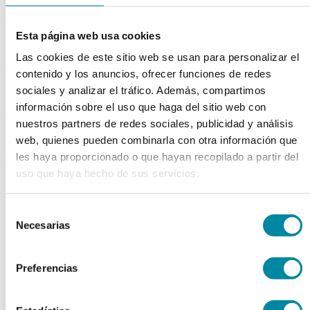
Esta página web usa cookies
material aparatos
Las cookies de este sitio web se usan para personalizar el
contenido y los anuncios, ofrecer funciones de redes
utillaje
sociales y analizar el tráfico. Además, compartimos
información sobre el uso que haga del sitio web con
nuestros partners de redes sociales, publicidad y análisis
publicaciones
web, quienes pueden combinarla con otra información que
les haya proporcionado o que hayan recopilado a partir del
uso que haya hecho de sus servicios.
reactivos
activos
Selección
Necesarias
de
Vitaminas
Producto Exclusivo Farmacéutico
consentimiento
Principios Activos Cosméticos
Preferencias
Principios Activos Farmacéuticos Especiales
excipientes