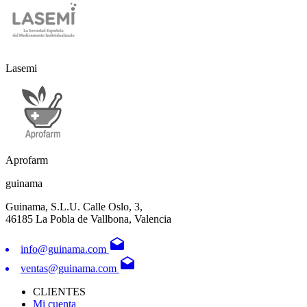
Lasemi
Aprofarm
guinama
Guinama, S.L.U. Calle Oslo, 3,
46185 La Pobla de Vallbona, Valencia
drafts
info@guinama.com
drafts
ventas@guinama.com
CLIENTES
Mi cuenta