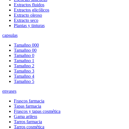
Extractos fluidos
Extractos glicólicos
Extracto oleoso
Extracto seco
Plantas y tinturas
capsulas
Tamañno 000
Tamañno 00
Tamañno 0
Tamañno 1
Tamañno 2
Tamañno 3
Tamañno 4
Tamañno 5
envases
Frascos farmacia
Tapas farmacia
Frascos y tapas cosmética
Gama ariless
Tarros farmacia
Tarros cosmética