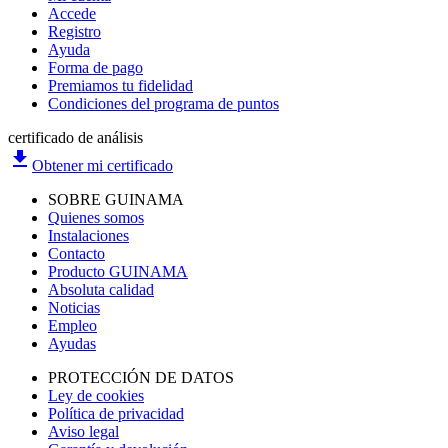
Accede
Registro
Ayuda
Forma de pago
Premiamos tu fidelidad
Condiciones del programa de puntos
certificado de análisis
file_download
Obtener mi certificado
SOBRE GUINAMA
Quienes somos
Instalaciones
Contacto
Producto GUINAMA
Absoluta calidad
Noticias
Empleo
Ayudas
PROTECCIÓN DE DATOS
Ley de cookies
Política de privacidad
Aviso legal