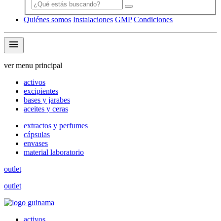
Quiénes somos
Instalaciones
GMP
Condiciones
menu
ver menu principal
activos
excipientes
bases y jarabes
aceites y ceras
extractos y perfumes
cápsulas
envases
material laboratorio
outlet
outlet
activos