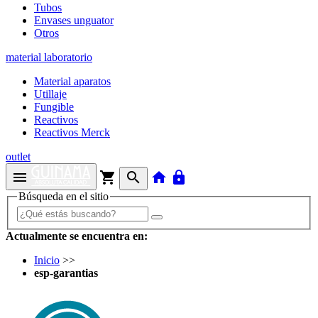
Tubos
Envases unguator
Otros
material laboratorio
Material aparatos
Utillaje
Fungible
Reactivos
Reactivos Merck
outlet
menu
shopping_cart
search
home
lock
Búsqueda en el sitio
Actualmente se encuentra en:
Inicio
>>
esp-garantias