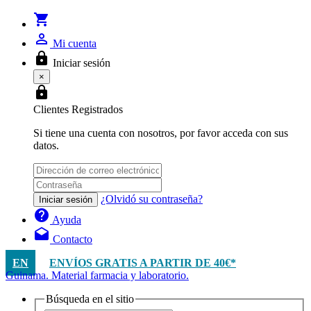
shopping_cart
person_outline
Mi cuenta
lock
Iniciar sesión
×
lock
Clientes Registrados
Si tiene una cuenta con nosotros, por favor acceda con sus
datos.
¿Olvidó su contraseña?
Iniciar sesión
help
Ayuda
drafts
Contacto
EN
ENVÍOS GRATIS A PARTIR DE 40€*
Guinama. Material farmacia y laboratorio.
Búsqueda en el sitio