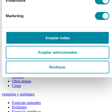
Estadística
Colorantes
Epesantes y Gelificantes
Excipientes varios
Disolventes
Marketing
Reguladores Ph
Siliconas
Tensioactivos
Filtros solares
Aceptar todas
bases y jarabes
Jarabes
Aceptar seleccionadas
Bases
Emulsionantes
Rechazar
aceites y ceras
Aceites
Otras grasas
Ceras
extractos y perfumes
Esencias naturales
Perfumes
Esencias sintéticas