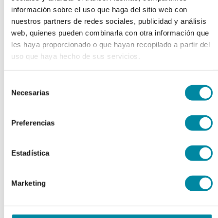
información sobre el uso que haga del sitio web con
Tamaño 000
nuestros partners de redes sociales, publicidad y análisis
Tamaño 00
Tamaño 0
web, quienes pueden combinarla con otra información que
Tamaño 1
les haya proporcionado o que hayan recopilado a partir del
Tamaño 2
uso que haya hecho de sus servicios.
Tamaño 3
Tamaño 4
Tamaño 5
Selección
Ver todos
Necesarias
de
keyboard_arrow_right
Extractos y Perfumes
consentimiento
Esencias Naturales
Preferencias
Esencias Sintéticas
Extractos Fluidos
Extractos Glicólicos
Estadística
Extractos Oleosos
Extractos Secos
Perfumes
Marketing
Plantas y Tinturas
Ver todos
keyboard_arrow_right
Envases