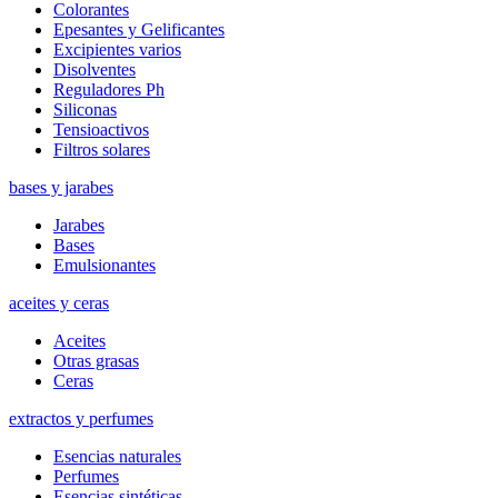
Colorantes
Epesantes y Gelificantes
Excipientes varios
Disolventes
Reguladores Ph
Siliconas
Tensioactivos
Filtros solares
bases y jarabes
Jarabes
Bases
Emulsionantes
aceites y ceras
Aceites
Otras grasas
Ceras
extractos y perfumes
Esencias naturales
Perfumes
Esencias sintéticas