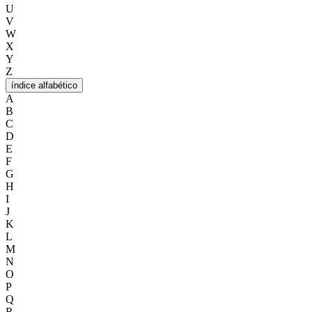
U
V
W
X
Y
Z
índice alfabético
A
B
C
D
E
F
G
H
I
J
K
L
M
N
O
P
Q
R