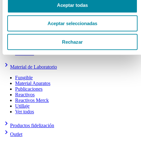
Aceptar todas
Frascos Farmacia
Frascos y Tapas Cosmética
Gama Airless
Aceptar seleccionadas
Otros
Tarros Cosmética
Tarros Farmacia
Tapas Farmacia
Rechazar
Tubos
Ver todos
keyboard_arrow_right
Material de Laboratorio
Fungible
Material Aparatos
Publicaciones
Reactivos
Reactivos Merck
Utillaje
Ver todos
keyboard_arrow_right
Productos fidelización
keyboard_arrow_right
Outlet