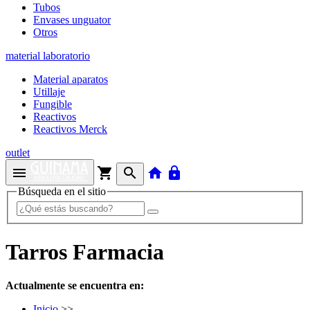
Tubos
Envases unguator
Otros
material laboratorio
Material aparatos
Utillaje
Fungible
Reactivos
Reactivos Merck
outlet
menu
shopping_cart
search
home
lock
Búsqueda en el sitio
Tarros Farmacia
Actualmente se encuentra en:
Inicio
>>