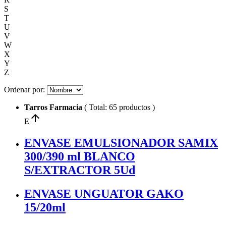
S
T
U
V
W
X
Y
Z
Ordenar por:
Tarros Farmacia
( Total: 65 productos )
arrow_upward
E
ENVASE EMULSIONADOR SAMIX
300/390 ml BLANCO
S/EXTRACTOR 5Ud
ENVASE UNGUATOR GAKO
15/20ml