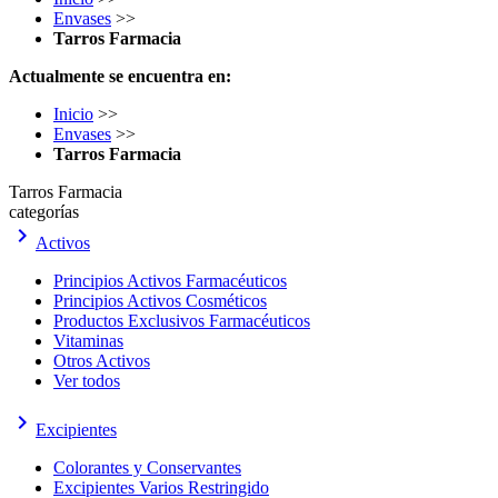
Envases
>>
Tarros Farmacia
Actualmente se encuentra en:
Inicio
>>
Envases
>>
Tarros Farmacia
Tarros Farmacia
categorías
keyboard_arrow_right
Activos
Principios Activos Farmacéuticos
Principios Activos Cosméticos
Productos Exclusivos Farmacéuticos
Vitaminas
Otros Activos
Ver todos
keyboard_arrow_right
Excipientes
Colorantes y Conservantes
Excipientes Varios Restringido