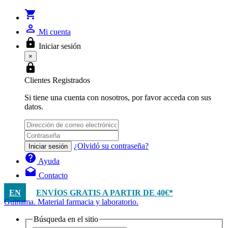
shopping_cart
person_outline
Mi cuenta
lock
Iniciar sesión
×
lock
Clientes Registrados
Si tiene una cuenta con nosotros, por favor acceda con sus
datos.
¿Olvidó su contraseña?
Iniciar sesión
help
Ayuda
drafts
Contacto
EN
ENVÍOS GRATIS A PARTIR DE 40€*
Guinama. Material farmacia y laboratorio.
Búsqueda en el sitio