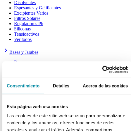
Disolventes
Espesantes y Gelificantes
Excipientes Varios
Filtros Solares
Reguladores Ph
Siliconas
Tensioactivos
Ver todos
keyboard_arrow_right
Bases y Jarabes
Bases
Emulsionantes
Jarabes
Ver todos
Consentimiento
Detalles
Acerca de las cookies
keyboard_arrow_right
Aceites y Ceras
Aceites
Ceras
Esta página web usa cookies
Otras Grasas
Las cookies de este sitio web se usan para personalizar el
Ver todos
contenido y los anuncios, ofrecer funciones de redes
keyboard_arrow_right
Cápsulas
sociales y analizar el tráfico. Además, compartimos