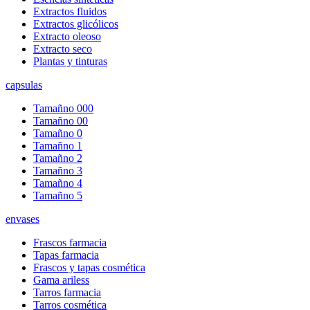
Extractos fluidos
Extractos glicólicos
Extracto oleoso
Extracto seco
Plantas y tinturas
capsulas
Tamañno 000
Tamañno 00
Tamañno 0
Tamañno 1
Tamañno 2
Tamañno 3
Tamañno 4
Tamañno 5
envases
Frascos farmacia
Tapas farmacia
Frascos y tapas cosmética
Gama ariless
Tarros farmacia
Tarros cosmética