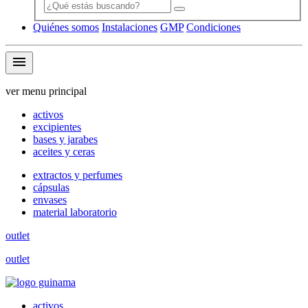
Quiénes somos
Instalaciones
GMP
Condiciones
menu
ver menu principal
activos
excipientes
bases y jarabes
aceites y ceras
extractos y perfumes
cápsulas
envases
material laboratorio
outlet
outlet
activos