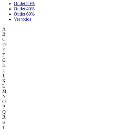
Outlet 20%
Outlet 40%
Outlet 60%
Ver todos
A
B
C
D
E
F
G
H
I
J
K
L
M
N
O
P
Q
R
S
T