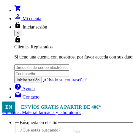
shopping_cart
person_outline
Mi cuenta
lock
Iniciar sesión
×
lock
Clientes Registrados
Si tiene una cuenta con nosotros, por favor acceda con sus dato
¿Olvidó su contraseña?
Iniciar sesión
help
Ayuda
drafts
Contacto
EN
ENVÍOS GRATIS A PARTIR DE 40€*
Guinama. Material farmacia y laboratorio.
Búsqueda en el sitio