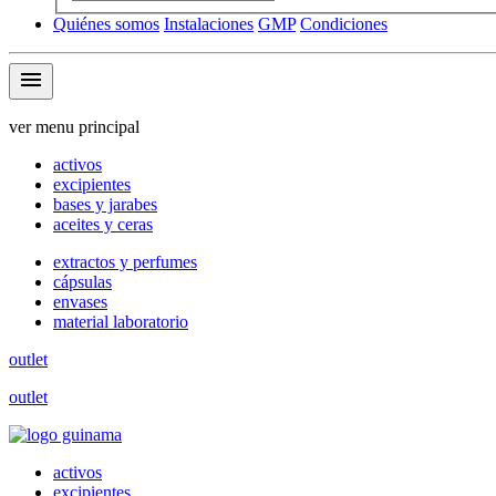
Quiénes somos
Instalaciones
GMP
Condiciones
menu
ver menu principal
activos
excipientes
bases y jarabes
aceites y ceras
extractos y perfumes
cápsulas
envases
material laboratorio
outlet
outlet
activos
excipientes