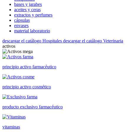
bases y jarabes
aceites y ceras
extractos y perfumes
cápsulas
envases
material laboratorio
descargar el catálogo Hospitales
descargar el catálogo Veterinaria
activos
principio activo farmacéutico
principio activo cosmético
producto exclusivo farmacéutico
vitaminas