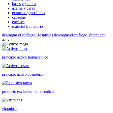
bases y jarabes
aceites y ceras
extractos y perfumes
cápsulas
envases
material laboratorio
descargar el catálogo Hospitales
descargar el catálogo Veterinaria
activos
principio activo farmacéutico
principio activo cosmético
producto exclusivo farmacéutico
vitaminas