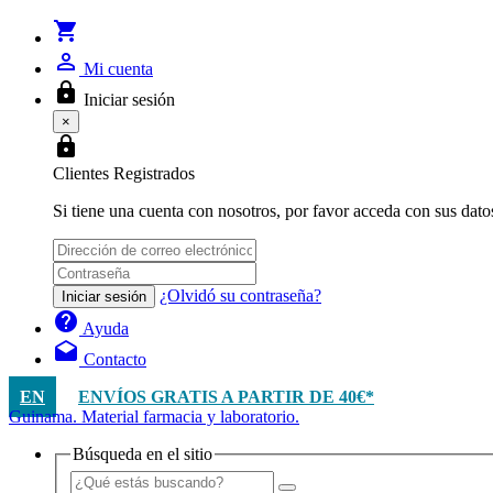
shopping_cart
person_outline
Mi cuenta
lock
Iniciar sesión
×
lock
Clientes Registrados
Si tiene una cuenta con nosotros, por favor acceda con sus dato
¿Olvidó su contraseña?
Iniciar sesión
help
Ayuda
drafts
Contacto
EN
ENVÍOS GRATIS A PARTIR DE 40€*
Guinama. Material farmacia y laboratorio.
Búsqueda en el sitio