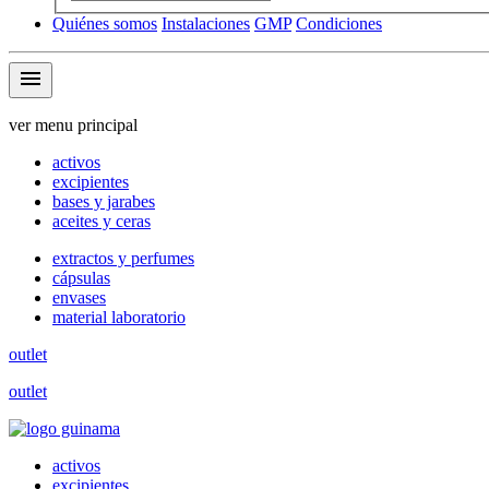
Quiénes somos
Instalaciones
GMP
Condiciones
menu
ver menu principal
activos
excipientes
bases y jarabes
aceites y ceras
extractos y perfumes
cápsulas
envases
material laboratorio
outlet
outlet
activos
excipientes