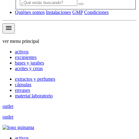
Quiénes somos
Instalaciones
GMP
Condiciones
menu
ver menu principal
activos
excipientes
bases y jarabes
aceites y ceras
extractos y perfumes
cápsulas
envases
material laboratorio
outlet
outlet
activos