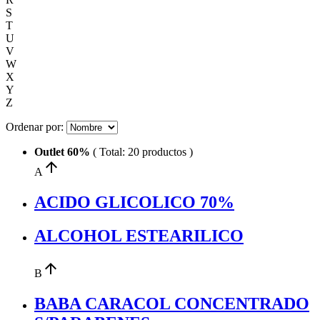
S
T
U
V
W
X
Y
Z
Ordenar por:
Outlet 60%
( Total: 20 productos )
arrow_upward
A
ACIDO GLICOLICO 70%
ALCOHOL ESTEARILICO
arrow_upward
B
BABA CARACOL CONCENTRADO