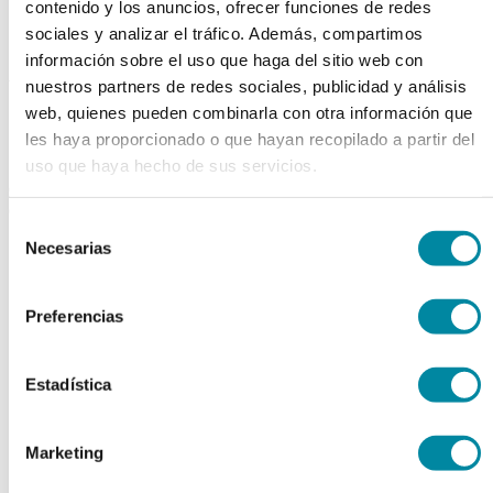
contenido y los anuncios, ofrecer funciones de redes
Outlet
>>
sociales y analizar el tráfico. Además, compartimos
Outlet 60%
información sobre el uso que haga del sitio web con
Actualmente se encuentra en:
nuestros partners de redes sociales, publicidad y análisis
web, quienes pueden combinarla con otra información que
Inicio
>>
Outlet
>>
les haya proporcionado o que hayan recopilado a partir del
Outlet 60%
uso que haya hecho de sus servicios.
Outlet 60%
categorías
Selección
keyboard_arrow_right
Activos
Necesarias
de
Principios Activos Farmacéuticos
consentimiento
Principios Activos Cosméticos
Preferencias
Productos Exclusivos Farmacéuticos
Vitaminas
Otros Activos
Ver todos
Estadística
keyboard_arrow_right
Excipientes
Marketing
Colorantes y Conservantes
Excipientes Varios Restringido