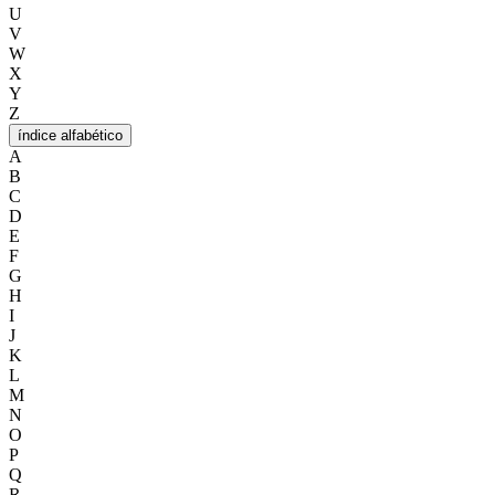
U
V
W
X
Y
Z
índice alfabético
A
B
C
D
E
F
G
H
I
J
K
L
M
N
O
P
Q
R