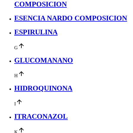
COMPOSICION
ESENCIA NARDO COMPOSICION
ESPIRULINA
arrow_upward
G
GLUCOMANANO
arrow_upward
H
HIDROQUINONA
arrow_upward
I
ITRACONAZOL
arrow_upward
K