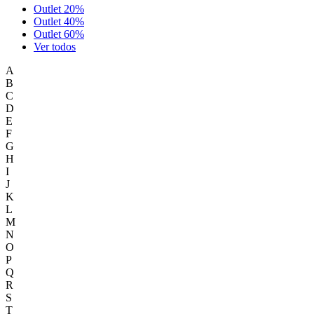
Outlet 20%
Outlet 40%
Outlet 60%
Ver todos
A
B
C
D
E
F
G
H
I
J
K
L
M
N
O
P
Q
R
S
T