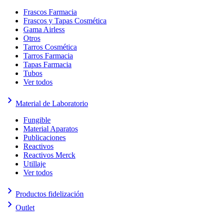
Frascos Farmacia
Frascos y Tapas Cosmética
Gama Airless
Otros
Tarros Cosmética
Tarros Farmacia
Tapas Farmacia
Tubos
Ver todos
keyboard_arrow_right
Material de Laboratorio
Fungible
Material Aparatos
Publicaciones
Reactivos
Reactivos Merck
Utillaje
Ver todos
keyboard_arrow_right
Productos fidelización
keyboard_arrow_right
Outlet