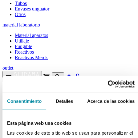
Tubos
Envases unguator
Otros
material laboratorio
Material aparatos
Utillaje
Fungible
Reactivos
Reactivos Merck
outlet
menu
shopping_cart
search
home
lock
Búsqueda en el sitio
Consentimiento
Detalles
Acerca de las cookies
Actualmente se encuentra en:
Inicio
>>
POLIETILENGLICOL 4000
Esta página web usa cookies
arrow_back
Ficha de producto
Las cookies de este sitio web se usan para personalizar el