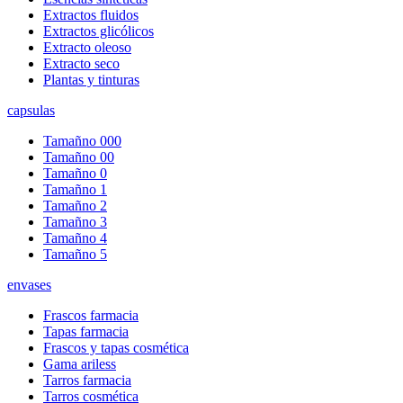
Extractos fluidos
Extractos glicólicos
Extracto oleoso
Extracto seco
Plantas y tinturas
capsulas
Tamañno 000
Tamañno 00
Tamañno 0
Tamañno 1
Tamañno 2
Tamañno 3
Tamañno 4
Tamañno 5
envases
Frascos farmacia
Tapas farmacia
Frascos y tapas cosmética
Gama ariless
Tarros farmacia
Tarros cosmética