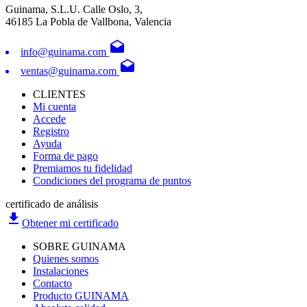
Guinama, S.L.U. Calle Oslo, 3,
46185 La Pobla de Vallbona, Valencia
drafts
info@guinama.com
drafts
ventas@guinama.com
CLIENTES
Mi cuenta
Accede
Registro
Ayuda
Forma de pago
Premiamos tu fidelidad
Condiciones del programa de puntos
certificado de análisis
file_download
Obtener mi certificado
SOBRE GUINAMA
Quienes somos
Instalaciones
Contacto
Producto GUINAMA