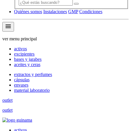
Quiénes somos
Instalaciones
GMP
Condiciones
menu
ver menu principal
activos
excipientes
bases y jarabes
aceites y ceras
extractos y perfumes
cápsulas
envases
material laboratorio
outlet
outlet
activos