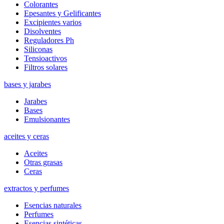
Colorantes
Epesantes y Gelificantes
Excipientes varios
Disolventes
Reguladores Ph
Siliconas
Tensioactivos
Filtros solares
bases y jarabes
Jarabes
Bases
Emulsionantes
aceites y ceras
Aceites
Otras grasas
Ceras
extractos y perfumes
Esencias naturales
Perfumes
Esencias sintéticas