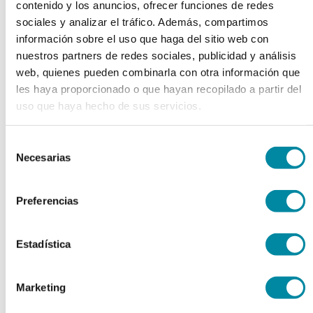
contenido y los anuncios, ofrecer funciones de redes
chevron_left
chevron_right
sociales y analizar el tráfico. Además, compartimos
información sobre el uso que haga del sitio web con
nuestros partners de redes sociales, publicidad y análisis
web, quienes pueden combinarla con otra información que
les haya proporcionado o que hayan recopilado a partir del
uso que haya hecho de sus servicios.
Selección
Necesarias
de
consentimiento
Preferencias
adquiriendo este producto
Estadística
consigue 15 puntos de fidelización
Marketing
POLIETILENGLICOL 4000