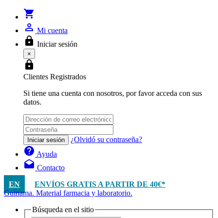
shopping_cart
person_outline
Mi cuenta
lock
Iniciar sesión
×
lock
Clientes Registrados
Si tiene una cuenta con nosotros, por favor acceda con sus
datos.
¿Olvidó su contraseña?
Iniciar sesión
help
Ayuda
drafts
Contacto
EN
ENVÍOS GRATIS A PARTIR DE 40€*
Guinama. Material farmacia y laboratorio.
Búsqueda en el sitio