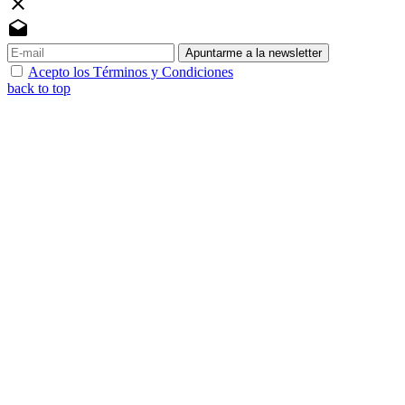
close
drafts
Apuntarme a la newsletter
Acepto los Términos y Condiciones
back to top