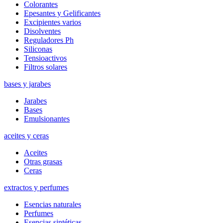
Colorantes
Epesantes y Gelificantes
Excipientes varios
Disolventes
Reguladores Ph
Siliconas
Tensioactivos
Filtros solares
bases y jarabes
Jarabes
Bases
Emulsionantes
aceites y ceras
Aceites
Otras grasas
Ceras
extractos y perfumes
Esencias naturales
Perfumes
Esencias sintéticas