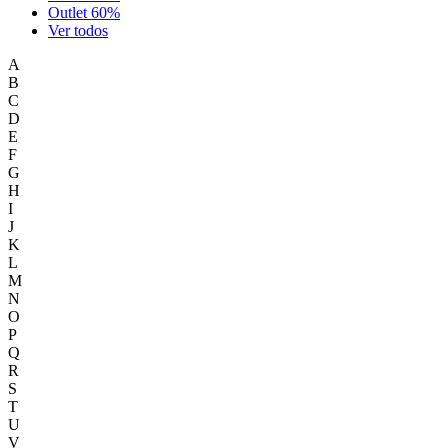
Outlet 60%
Ver todos
A
B
C
D
E
F
G
H
I
J
K
L
M
N
O
P
Q
R
S
T
U
V