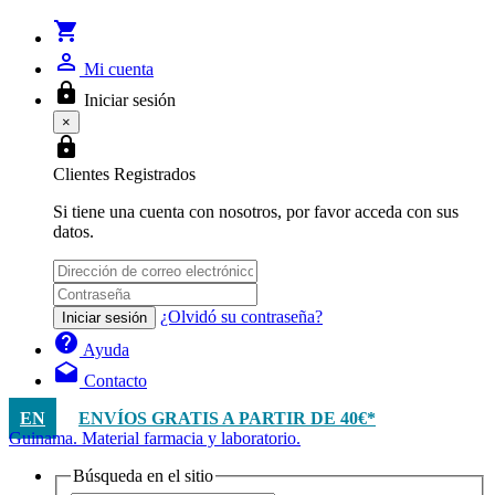
shopping_cart
person_outline
Mi cuenta
lock
Iniciar sesión
×
lock
Clientes Registrados
Si tiene una cuenta con nosotros, por favor acceda con sus
datos.
¿Olvidó su contraseña?
Iniciar sesión
help
Ayuda
drafts
Contacto
EN
ENVÍOS GRATIS A PARTIR DE 40€*
Guinama. Material farmacia y laboratorio.
Búsqueda en el sitio