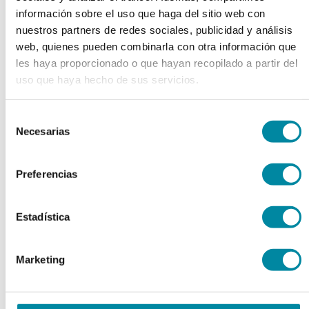
Tamaño 00
información sobre el uso que haga del sitio web con
Tamaño 0
nuestros partners de redes sociales, publicidad y análisis
Tamaño 1
Tamaño 2
web, quienes pueden combinarla con otra información que
Tamaño 3
les haya proporcionado o que hayan recopilado a partir del
Tamaño 4
uso que haya hecho de sus servicios.
Tamaño 5
Ver todos
Selección
keyboard_arrow_right
Extractos y Perfumes
Necesarias
de
Esencias Naturales
consentimiento
Esencias Sintéticas
Extractos Fluidos
Preferencias
Extractos Glicólicos
Extractos Oleosos
Extractos Secos
Estadística
Perfumes
Plantas y Tinturas
Ver todos
Marketing
keyboard_arrow_right
Envases
Frascos Farmacia