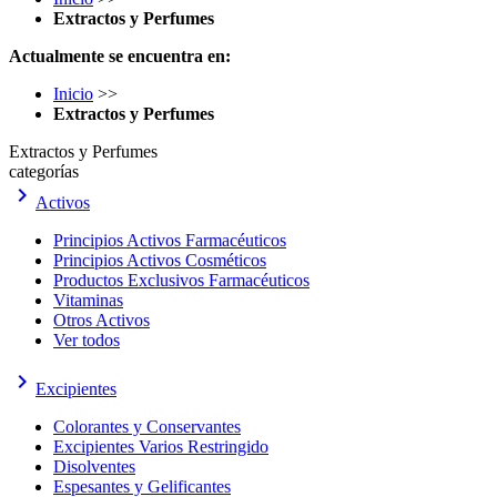
Extractos y Perfumes
Actualmente se encuentra en:
Inicio
>>
Extractos y Perfumes
Extractos y Perfumes
categorías
keyboard_arrow_right
Activos
Principios Activos Farmacéuticos
Principios Activos Cosméticos
Productos Exclusivos Farmacéuticos
Vitaminas
Otros Activos
Ver todos
keyboard_arrow_right
Excipientes
Colorantes y Conservantes
Excipientes Varios Restringido
Disolventes
Espesantes y Gelificantes