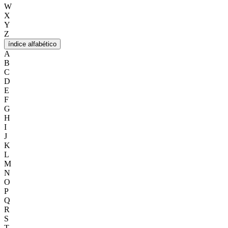
W
X
Y
Z
índice alfabético
A
B
C
D
E
F
G
H
I
J
K
L
M
N
O
P
Q
R
S
T