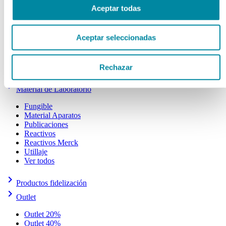
Frascos y Tapas Cosmética
Aceptar todas
Gama Airless
Otros
Tarros Cosmética
Aceptar seleccionadas
Tarros Farmacia
Tapas Farmacia
Tubos
Ver todos
Rechazar
keyboard_arrow_right
Material de Laboratorio
Fungible
Material Aparatos
Publicaciones
Reactivos
Reactivos Merck
Utillaje
Ver todos
keyboard_arrow_right
Productos fidelización
keyboard_arrow_right
Outlet
Outlet 20%
Outlet 40%