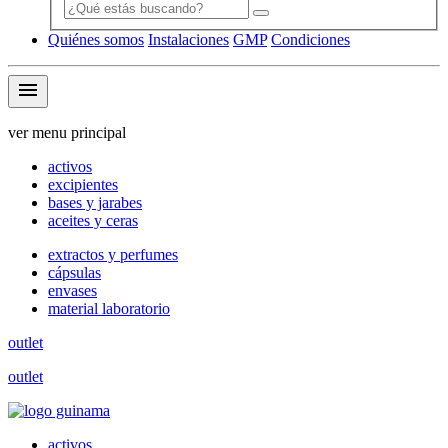
Quiénes somos
Instalaciones
GMP
Condiciones
menu
ver menu principal
activos
excipientes
bases y jarabes
aceites y ceras
extractos y perfumes
cápsulas
envases
material laboratorio
outlet
outlet
activos