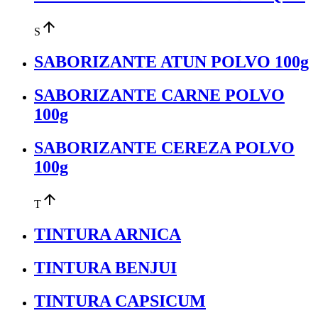
arrow_upward
S
SABORIZANTE ATUN POLVO 100g
SABORIZANTE CARNE POLVO
100g
SABORIZANTE CEREZA POLVO
100g
arrow_upward
T
TINTURA ARNICA
TINTURA BENJUI
TINTURA CAPSICUM