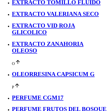
EXTRACTO TOMILLO FLUIDO
EXTRACTO VALERIANA SECO
EXTRACTO VID ROJA
GLICOLICO
EXTRACTO ZANAHORIA
OLEOSO
arrow_upward
O
OLEORRESINA CAPSICUM G
arrow_upward
P
PERFUME CGM17
PERFUME FRUTOS DEL BOSQUE