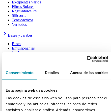
Excipientes Varios
Filtros Solares
Reguladores Ph
Siliconas
Tensioactivos
Ver todos
keyboard_arrow_right
Bases y Jarabes
Bases
Emulsionantes
Jarabes
Ver todos
keyboard_arrow_right
Aceites y Ceras
Consentimiento
Detalles
Acerca de las cookies
Aceites
Ceras
Otras Grasas
Ver todos
Esta página web usa cookies
Las cookies de este sitio web se usan para personalizar el
keyboard_arrow_right
Cápsulas
contenido y los anuncios, ofrecer funciones de redes
Tamaño 000
sociales y analizar el tráfico. Además, compartimos