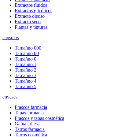
Extractos fluidos
Extractos glicólicos
Extracto oleoso
Extracto seco
Plantas y tinturas
capsulas
Tamañno 000
Tamañno 00
Tamañno 0
Tamañno 1
Tamañno 2
Tamañno 3
Tamañno 4
Tamañno 5
envases
Frascos farmacia
Tapas farmacia
Frascos y tapas cosmética
Gama ariless
Tarros farmacia
Tarros cosmética