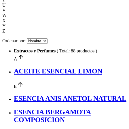
U
V
W
X
Y
Z
Ordenar por:
Extractos y Perfumes
( Total: 88 productos )
arrow_upward
A
ACEITE ESENCIAL LIMON
arrow_upward
E
ESENCIA ANIS ANETOL NATURAL
ESENCIA BERGAMOTA
COMPOSICION