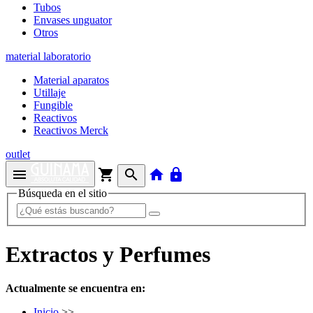
Tubos
Envases unguator
Otros
material laboratorio
Material aparatos
Utillaje
Fungible
Reactivos
Reactivos Merck
outlet
menu
shopping_cart
search
home
lock
Búsqueda en el sitio
Extractos y Perfumes
Actualmente se encuentra en:
Inicio
>>