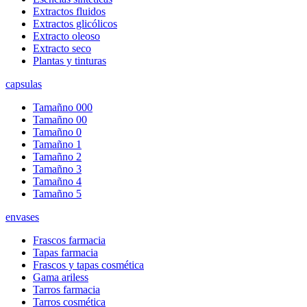
Extractos fluidos
Extractos glicólicos
Extracto oleoso
Extracto seco
Plantas y tinturas
capsulas
Tamañno 000
Tamañno 00
Tamañno 0
Tamañno 1
Tamañno 2
Tamañno 3
Tamañno 4
Tamañno 5
envases
Frascos farmacia
Tapas farmacia
Frascos y tapas cosmética
Gama ariless
Tarros farmacia
Tarros cosmética