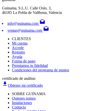
Guinama, S.L.U. Calle Oslo, 3,
46185 La Pobla de Vallbona, Valencia
drafts
info@guinama.com
drafts
ventas@guinama.com
CLIENTES
Mi cuenta
Accede
Registro
Ayuda
Forma de pago
Premiamos tu fidelidad
Condiciones del programa de puntos
certificado de análisis
file_download
Obtener mi certificado
SOBRE GUINAMA
Quienes somos
Instalaciones
Contacto