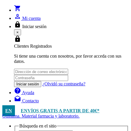
shopping_cart
person_outline
Mi cuenta
lock
Iniciar sesión
×
lock
Clientes Registrados
Si tiene una cuenta con nosotros, por favor acceda con sus
datos.
¿Olvidó su contraseña?
Iniciar sesión
help
Ayuda
drafts
Contacto
EN
ENVÍOS GRATIS A PARTIR DE 40€*
Guinama. Material farmacia y laboratorio.
Búsqueda en el sitio