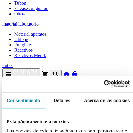
Tubos
Envases unguator
Otros
material laboratorio
Material aparatos
Utillaje
Fungible
Reactivos
Reactivos Merck
outlet
menu
shopping_cart
search
home
lock
Búsqueda en el sitio
Actualmente se encuentra en:
Consentimiento
Detalles
Acerca de las cookies
Inicio
>>
EXTRACTO PROPOLIS SECO
Esta página web usa cookies
arrow_back
Ficha de producto
Las cookies de este sitio web se usan para personalizar el