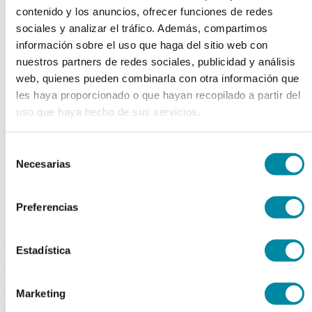
contenido y los anuncios, ofrecer funciones de redes
chevron_left
chevron_right
sociales y analizar el tráfico. Además, compartimos
información sobre el uso que haga del sitio web con
nuestros partners de redes sociales, publicidad y análisis
web, quienes pueden combinarla con otra información que
les haya proporcionado o que hayan recopilado a partir del
uso que haya hecho de sus servicios.
Selección
Necesarias
de
consentimiento
Preferencias
adquiriendo este producto
Estadística
consigue 15 puntos de fidelización
EXTRACTO PROPOLIS
Marketing