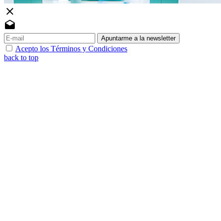
close
drafts
Apuntarme a la newsletter
Acepto los Términos y Condiciones
back to top