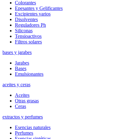
Colorantes
Epesantes y Gelificantes
Excipientes varios
Disolventes
Reguladores Ph
Siliconas
Tensioactivos
Filtros solares
bases y jarabes
Jarabes
Bases
Emulsionantes
aceites y ceras
Aceites
Otras grasas
Ceras
extractos y perfumes
Esencias naturales
Perfumes
Esencias sintéticas