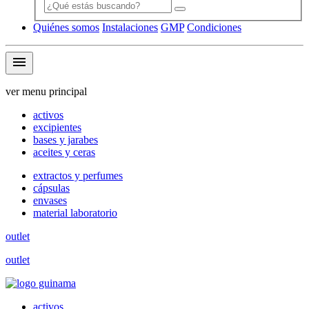
Quiénes somos
Instalaciones
GMP
Condiciones
menu
ver menu principal
activos
excipientes
bases y jarabes
aceites y ceras
extractos y perfumes
cápsulas
envases
material laboratorio
outlet
outlet
activos