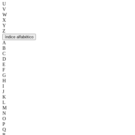
U
V
W
X
Y
Z
índice alfabético
A
B
C
D
E
F
G
H
I
J
K
L
M
N
O
P
Q
R