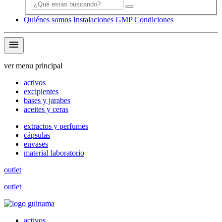
Quiénes somos
Instalaciones
GMP
Condiciones
menu
ver menu principal
activos
excipientes
bases y jarabes
aceites y ceras
extractos y perfumes
cápsulas
envases
material laboratorio
outlet
outlet
activos