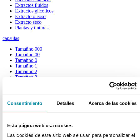
Extractos fluidos
Extractos glicólicos
Extracto oleoso
Extracto seco
Plantas y tinturas
capsulas
Tamañno 000
Tamañno 00
Tamañno 0
Tamañno 1
Tamañno 2
Tamañno 3
Tamañno 4
Tamañno 5
envases
Consentimiento
Detalles
Acerca de las cookies
Frascos farmacia
Tapas farmacia
Frascos y tapas cosmética
Esta página web usa cookies
Gama ariless
Tarros farmacia
Las cookies de este sitio web se usan para personalizar el
Tarros cosmética