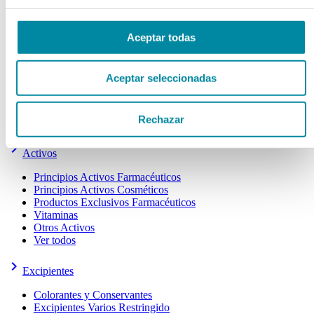
Extractos y Perfumes
>>
Esencias Naturales
Aceptar todas
Actualmente se encuentra en:
Inicio
>>
Aceptar seleccionadas
Extractos y Perfumes
>>
Esencias Naturales
Rechazar
Esencias Naturales
categorías
keyboard_arrow_right
Activos
Principios Activos Farmacéuticos
Principios Activos Cosméticos
Productos Exclusivos Farmacéuticos
Vitaminas
Otros Activos
Ver todos
keyboard_arrow_right
Excipientes
Colorantes y Conservantes
Excipientes Varios Restringido