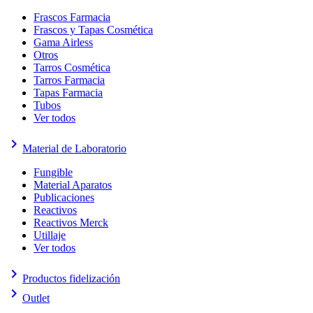
Frascos Farmacia
Frascos y Tapas Cosmética
Gama Airless
Otros
Tarros Cosmética
Tarros Farmacia
Tapas Farmacia
Tubos
Ver todos
keyboard_arrow_right
Material de Laboratorio
Fungible
Material Aparatos
Publicaciones
Reactivos
Reactivos Merck
Utillaje
Ver todos
keyboard_arrow_right
Productos fidelización
keyboard_arrow_right
Outlet