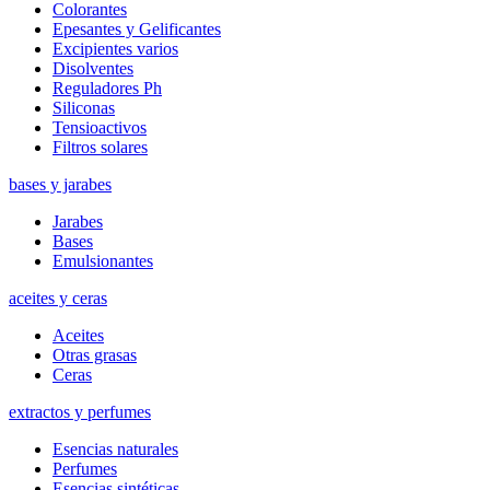
Colorantes
Epesantes y Gelificantes
Excipientes varios
Disolventes
Reguladores Ph
Siliconas
Tensioactivos
Filtros solares
bases y jarabes
Jarabes
Bases
Emulsionantes
aceites y ceras
Aceites
Otras grasas
Ceras
extractos y perfumes
Esencias naturales
Perfumes
Esencias sintéticas