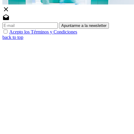
close
drafts
Apuntarme a la newsletter
Acepto los Términos y Condiciones
back to top