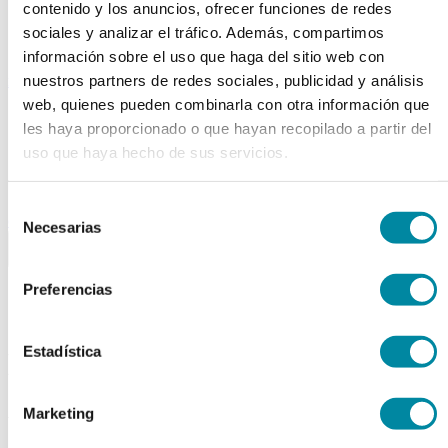
contenido y los anuncios, ofrecer funciones de redes
Tubos
Envases unguator
sociales y analizar el tráfico. Además, compartimos
Otros
información sobre el uso que haga del sitio web con
material laboratorio
nuestros partners de redes sociales, publicidad y análisis
web, quienes pueden combinarla con otra información que
Material aparatos
les haya proporcionado o que hayan recopilado a partir del
Utillaje
Fungible
uso que haya hecho de sus servicios.
Reactivos
Reactivos Merck
Selección
outlet
Necesarias
de
menu
shopping_cart
search
home
lock
consentimiento
Búsqueda en el sitio
Preferencias
Estadística
Esencias Naturales
Actualmente se encuentra en:
Marketing
Inicio
>>