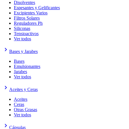
Disolventes
Espesantes y Gelificantes
Excipientes Varios
Filtros Solares
Reguladores Ph
Siliconas
Tensioactivos
Ver todos
keyboard_arrow_right
Bases y Jarabes
Bases
Emulsionantes
Jarabes
Ver todos
keyboard_arrow_right
Aceites y Ceras
Aceites
Ceras
Otras Grasas
Ver todos
keyboard_arrow_right
Cápsulas