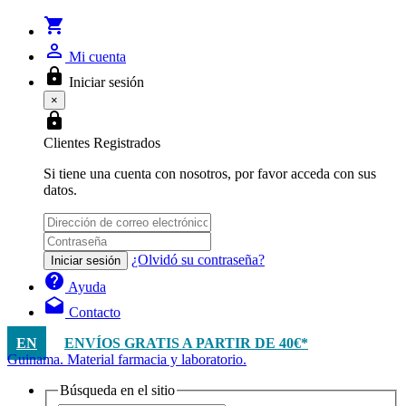
shopping_cart
person_outline
Mi cuenta
lock
Iniciar sesión
×
lock
Clientes Registrados
Si tiene una cuenta con nosotros, por favor acceda con sus
datos.
¿Olvidó su contraseña?
Iniciar sesión
help
Ayuda
drafts
Contacto
EN
ENVÍOS GRATIS A PARTIR DE 40€*
Guinama. Material farmacia y laboratorio.
Búsqueda en el sitio