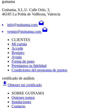
guinama
Guinama, S.L.U. Calle Oslo, 3,
46185 La Pobla de Vallbona, Valencia
drafts
info@guinama.com
drafts
ventas@guinama.com
CLIENTES
Mi cuenta
Accede
Registro
Ayuda
Forma de pago
Premiamos tu fidelidad
Condiciones del programa de puntos
certificado de análisis
file_download
Obtener mi certificado
SOBRE GUINAMA
Quienes somos
Instalaciones
Contacto