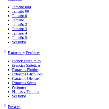
Tamaño 000
Tamaño 00
Tamaño 0
Tamaño 1
Tamaño 2
Tamaño 3
Tamaño 4
Tamaño 5
Ver todos
keyboard_arrow_right
Extractos y Perfumes
Esencias Naturales
Esencias Sintéticas
Extractos Fluidos
Extractos Glicólicos
Extractos Oleosos
Extractos Secos
Perfumes
Plantas y Tinturas
Ver todos
keyboard_arrow_right
Envases