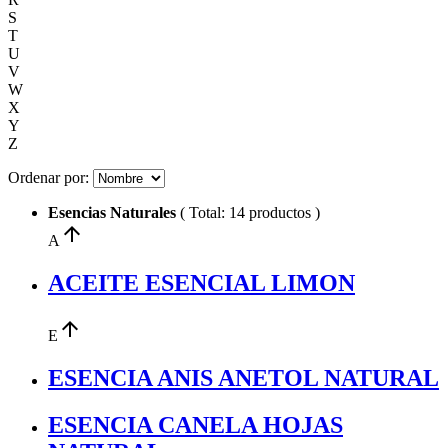
S
T
U
V
W
X
Y
Z
Ordenar por:
Esencias Naturales
( Total: 14 productos )
arrow_upward
A
ACEITE ESENCIAL LIMON
arrow_upward
E
ESENCIA ANIS ANETOL NATURAL
ESENCIA CANELA HOJAS