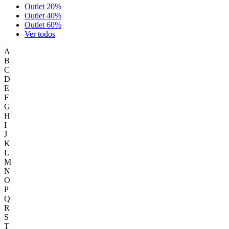
Outlet 20%
Outlet 40%
Outlet 60%
Ver todos
A
B
C
D
E
F
G
H
I
J
K
L
M
N
O
P
Q
R
S
T