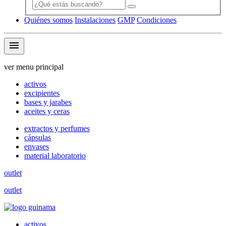
Quiénes somos
Instalaciones
GMP
Condiciones
menu
ver menu principal
activos
excipientes
bases y jarabes
aceites y ceras
extractos y perfumes
cápsulas
envases
material laboratorio
outlet
outlet
activos