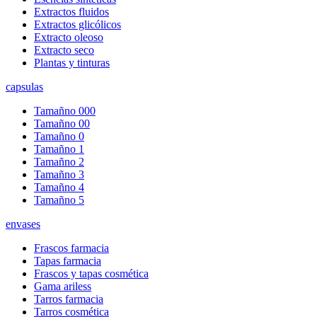
Extractos fluidos
Extractos glicólicos
Extracto oleoso
Extracto seco
Plantas y tinturas
capsulas
Tamañno 000
Tamañno 00
Tamañno 0
Tamañno 1
Tamañno 2
Tamañno 3
Tamañno 4
Tamañno 5
envases
Frascos farmacia
Tapas farmacia
Frascos y tapas cosmética
Gama ariless
Tarros farmacia
Tarros cosmética