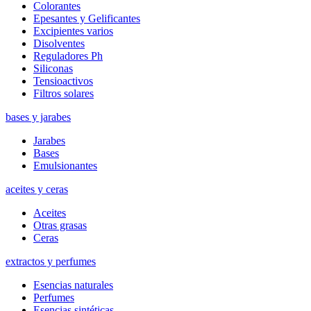
Colorantes
Epesantes y Gelificantes
Excipientes varios
Disolventes
Reguladores Ph
Siliconas
Tensioactivos
Filtros solares
bases y jarabes
Jarabes
Bases
Emulsionantes
aceites y ceras
Aceites
Otras grasas
Ceras
extractos y perfumes
Esencias naturales
Perfumes
Esencias sintéticas