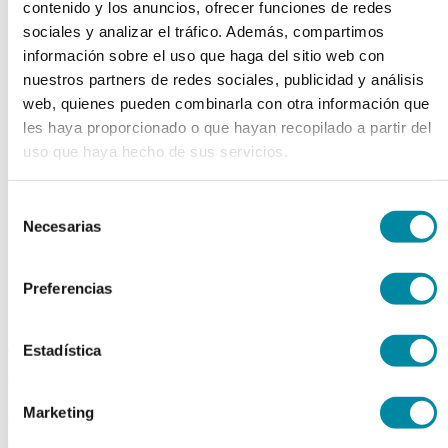
contenido y los anuncios, ofrecer funciones de redes
chevron_left
chevron_right
sociales y analizar el tráfico. Además, compartimos
información sobre el uso que haga del sitio web con
nuestros partners de redes sociales, publicidad y análisis
web, quienes pueden combinarla con otra información que
les haya proporcionado o que hayan recopilado a partir del
uso que haya hecho de sus servicios.
Selección
Necesarias
de
consentimiento
Preferencias
adquiriendo este producto
Estadística
consigue 15 puntos de fidelización
Marketing
ESENCIA GERANIO