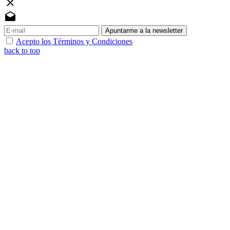
close
drafts
Apuntarme a la newsletter
Acepto los Términos y Condiciones
back to top