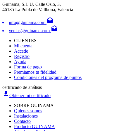
Guinama, S.L.U. Calle Oslo, 3,
46185 La Pobla de Vallbona, Valencia
drafts
info@guinama.com
drafts
ventas@guinama.com
CLIENTES
Mi cuenta
Accede
Registro
Ayuda
Forma de pago
Premiamos tu fidelidad
Condiciones del programa de puntos
certificado de análisis
file_download
Obtener mi certificado
SOBRE GUINAMA
Quienes somos
Instalaciones
Contacto
Producto GUINAMA