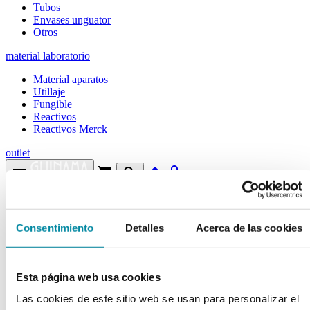
Tubos
Envases unguator
Otros
material laboratorio
Material aparatos
Utillaje
Fungible
Reactivos
Reactivos Merck
outlet
menu
shopping_cart
search
home
lock
Búsqueda en el sitio
Consentimiento
Detalles
Acerca de las cookies
Actualmente se encuentra en:
Inicio
>>
ESENCIA GERANIO NATURAL
Esta página web usa cookies
arrow_back
Ficha de producto
Las cookies de este sitio web se usan para personalizar el