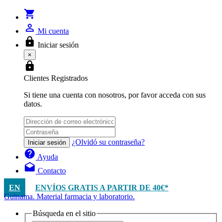
shopping_cart
person_outline
Mi cuenta
lock
Iniciar sesión
×
lock
Clientes Registrados
Si tiene una cuenta con nosotros, por favor acceda con sus
datos.
¿Olvidó su contraseña?
Iniciar sesión
help
Ayuda
drafts
Contacto
EN
ENVÍOS GRATIS A PARTIR DE 40€*
Guinama. Material farmacia y laboratorio.
Búsqueda en el sitio