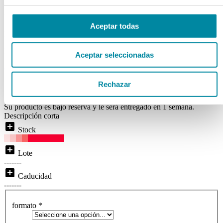
NATURAL
Aceptar todas
Ref. Mg81925
Disponibilidad:
BAJO RESERVA
Aceptar seleccionadas
( 0 )
Rechazar
local_shipping
Disponibilidad:
Entrega inmediata
Su producto es bajo reserva y le será entregado en 1 semana.
Descripción corta
add_box
Stock
add_box
Lote
-------
add_box
Caducidad
-------
formato
*