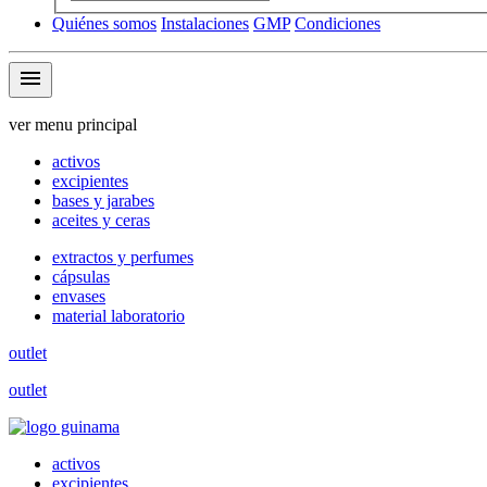
Quiénes somos
Instalaciones
GMP
Condiciones
menu
ver menu principal
activos
excipientes
bases y jarabes
aceites y ceras
extractos y perfumes
cápsulas
envases
material laboratorio
outlet
outlet
activos
excipientes