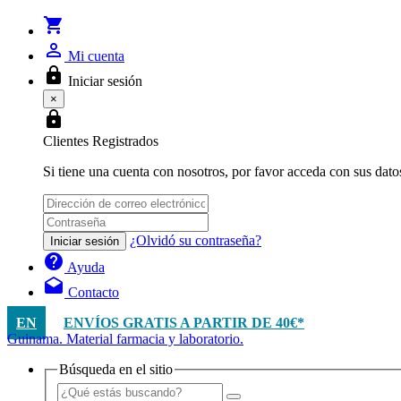
shopping_cart
person_outline
Mi cuenta
lock
Iniciar sesión
×
lock
Clientes Registrados
Si tiene una cuenta con nosotros, por favor acceda con sus dato
¿Olvidó su contraseña?
Iniciar sesión
help
Ayuda
drafts
Contacto
EN
ENVÍOS GRATIS A PARTIR DE 40€*
Guinama. Material farmacia y laboratorio.
Búsqueda en el sitio