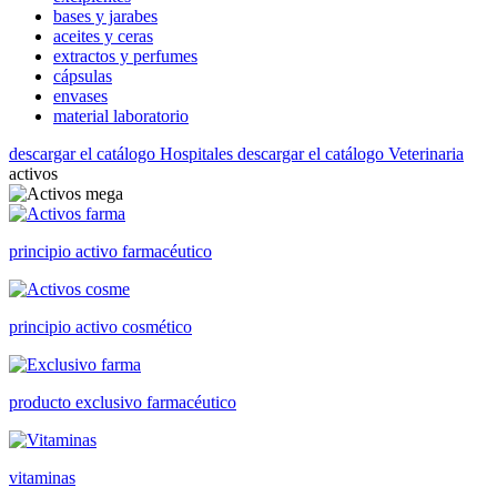
bases y jarabes
aceites y ceras
extractos y perfumes
cápsulas
envases
material laboratorio
descargar el catálogo Hospitales
descargar el catálogo Veterinaria
activos
principio activo farmacéutico
principio activo cosmético
producto exclusivo farmacéutico
vitaminas