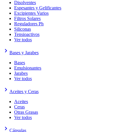
Disolventes
Espesantes y Gelificantes
Excipientes Varios
Filtros Solares
Reguladores Ph
Siliconas
Tensioactivos
Ver todos
keyboard_arrow_right
Bases y Jarabes
Bases
Emulsionantes
Jarabes
Ver todos
keyboard_arrow_right
Aceites y Ceras
Aceites
Ceras
Otras Grasas
Ver todos
keyboard_arrow_right
Cápsulas