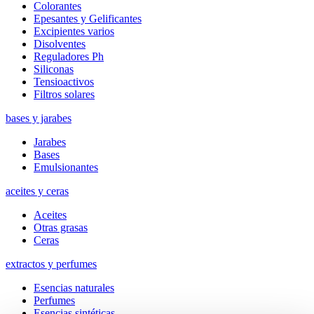
Colorantes
Epesantes y Gelificantes
Excipientes varios
Disolventes
Reguladores Ph
Siliconas
Tensioactivos
Filtros solares
bases y jarabes
Jarabes
Bases
Emulsionantes
aceites y ceras
Aceites
Otras grasas
Ceras
extractos y perfumes
Esencias naturales
Perfumes
Esencias sintéticas