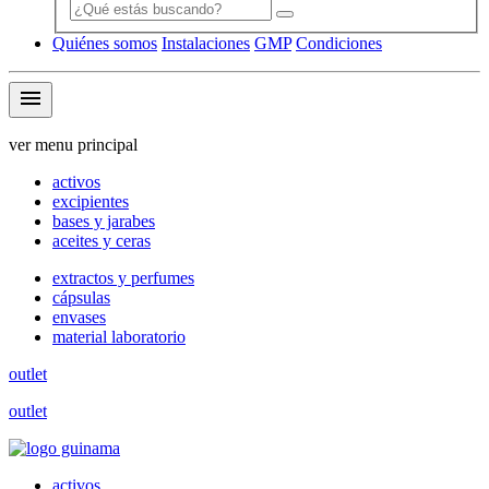
Quiénes somos
Instalaciones
GMP
Condiciones
menu
ver menu principal
activos
excipientes
bases y jarabes
aceites y ceras
extractos y perfumes
cápsulas
envases
material laboratorio
outlet
outlet
activos