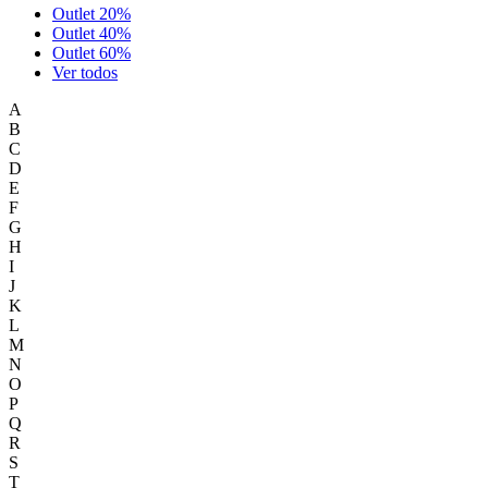
Outlet 20%
Outlet 40%
Outlet 60%
Ver todos
A
B
C
D
E
F
G
H
I
J
K
L
M
N
O
P
Q
R
S
T