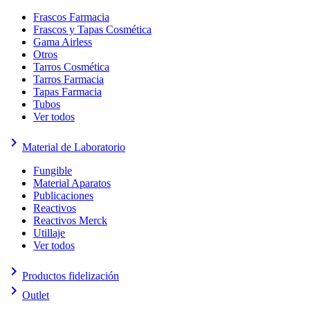
Frascos Farmacia
Frascos y Tapas Cosmética
Gama Airless
Otros
Tarros Cosmética
Tarros Farmacia
Tapas Farmacia
Tubos
Ver todos
keyboard_arrow_right
Material de Laboratorio
Fungible
Material Aparatos
Publicaciones
Reactivos
Reactivos Merck
Utillaje
Ver todos
keyboard_arrow_right
Productos fidelización
keyboard_arrow_right
Outlet