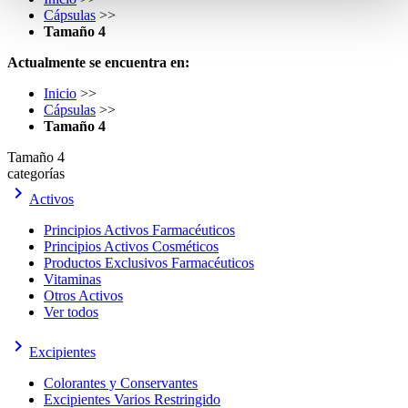
Cápsulas
>>
Tamaño 4
Actualmente se encuentra en:
Inicio
>>
Cápsulas
>>
Tamaño 4
Tamaño 4
categorías
keyboard_arrow_right
Activos
Principios Activos Farmacéuticos
Principios Activos Cosméticos
Productos Exclusivos Farmacéuticos
Vitaminas
Otros Activos
Ver todos
keyboard_arrow_right
Excipientes
Colorantes y Conservantes
Excipientes Varios Restringido