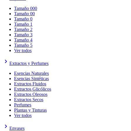
Tamaño 000
Tamaño 00
Tamaño 0
Tamaño 1
Tamaño 2
Tamaño 3
Tamaño 4
Tamaño 5
Ver todos
keyboard_arrow_right
Extractos y Perfumes
Esencias Naturales
Esencias Sintéticas
Extractos Fluidos
Extractos Glicólicos
Extractos Oleosos
Extractos Secos
Perfumes
Plantas y Tinturas
Ver todos
keyboard_arrow_right
Envases