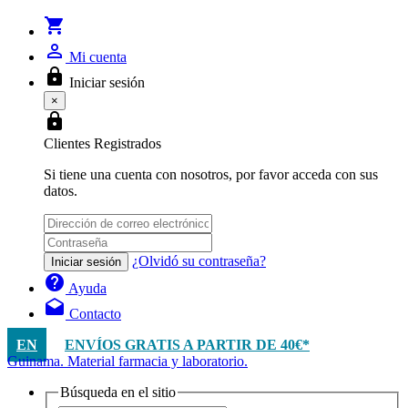
shopping_cart
person_outline
Mi cuenta
lock
Iniciar sesión
×
lock
Clientes Registrados
Si tiene una cuenta con nosotros, por favor acceda con sus
datos.
¿Olvidó su contraseña?
Iniciar sesión
help
Ayuda
drafts
Contacto
EN
ENVÍOS GRATIS A PARTIR DE 40€*
Guinama. Material farmacia y laboratorio.
Búsqueda en el sitio