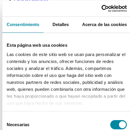
Extractos fluidos
Extractos glicólicos
Extracto oleoso
Extracto seco
Consentimiento
Detalles
Acerca de las cookies
Plantas y tinturas
capsulas
Esta página web usa cookies
Tamañno 000
Tamañno 00
Las cookies de este sitio web se usan para personalizar el
Tamañno 0
Tamañno 1
contenido y los anuncios, ofrecer funciones de redes
Tamañno 2
sociales y analizar el tráfico. Además, compartimos
Tamañno 3
información sobre el uso que haga del sitio web con
Tamañno 4
Tamañno 5
nuestros partners de redes sociales, publicidad y análisis
web, quienes pueden combinarla con otra información que
envases
les haya proporcionado o que hayan recopilado a partir del
Frascos farmacia
uso que haya hecho de sus servicios.
Tapas farmacia
Frascos y tapas cosmética
Gama ariless
Selección
Tarros farmacia
Necesarias
de
Tarros cosmética