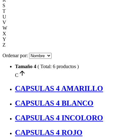
S
T
U
V
W
X
Y
Z
Ordenar por:
Tamaño 4
( Total: 6 productos )
arrow_upward
C
CAPSULAS 4 AMARILLO
CAPSULAS 4 BLANCO
CAPSULAS 4 INCOLORO
CAPSULAS 4 ROJO