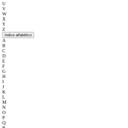
U
V
W
X
Y
Z
índice alfabético
A
B
C
D
E
F
G
H
I
J
K
L
M
N
O
P
Q
R