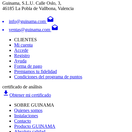
Guinama, S.L.U. Calle Oslo, 3,
46185 La Pobla de Vallbona, Valencia
drafts
info@guinama.com
drafts
ventas@guinama.com
CLIENTES
Mi cuenta
Accede
Registro
Ayuda
Forma de pago
Premiamos tu fidelidad
Condiciones del programa de puntos
certificado de análisis
file_download
Obtener mi certificado
SOBRE GUINAMA
Quienes somos
Instalaciones
Contacto
Producto GUINAMA
Absoluta calidad