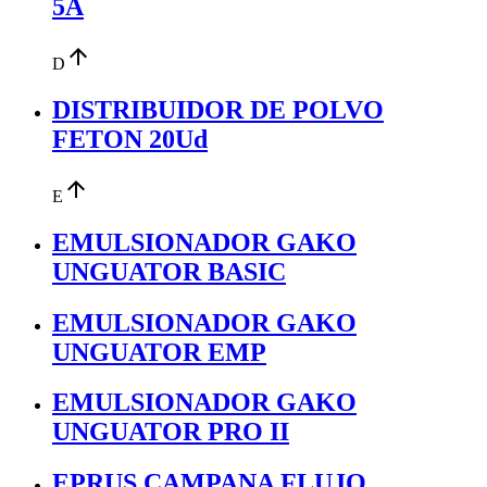
5A
arrow_upward
D
DISTRIBUIDOR DE POLVO
FETON 20Ud
arrow_upward
E
EMULSIONADOR GAKO
UNGUATOR BASIC
EMULSIONADOR GAKO
UNGUATOR EMP
EMULSIONADOR GAKO
UNGUATOR PRO II
EPRUS CAMPANA FLUJO