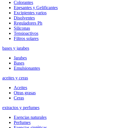
Colorantes
Epesantes y Gelificantes
Excipientes varios
Disolventes
Reguladores Ph
Siliconas
Tensioactivos
Filtros solares
bases y jarabes
Jarabes
Bases
Emulsionantes
aceites y ceras
Aceites
Otras grasas
Ceras
extractos y perfumes
Esencias naturales
Perfumes
Esencias sintéticas