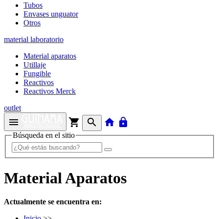
Tubos
Envases unguator
Otros
material laboratorio
Material aparatos
Utillaje
Fungible
Reactivos
Reactivos Merck
outlet
menu
shopping_cart
search
home
lock
Búsqueda en el sitio
Material Aparatos
Actualmente se encuentra en:
Inicio
>>