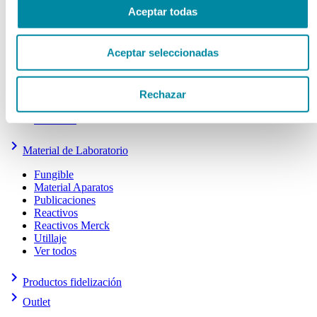
Aceptar todas
Frascos Farmacia
Frascos y Tapas Cosmética
Gama Airless
Aceptar seleccionadas
Otros
Tarros Cosmética
Tarros Farmacia
Tapas Farmacia
Rechazar
Tubos
Ver todos
keyboard_arrow_right
Material de Laboratorio
Fungible
Material Aparatos
Publicaciones
Reactivos
Reactivos Merck
Utillaje
Ver todos
keyboard_arrow_right
Productos fidelización
keyboard_arrow_right
Outlet