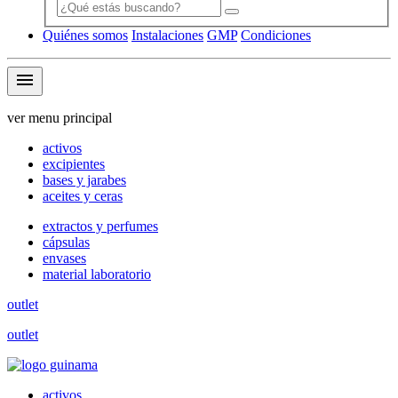
Quiénes somos
Instalaciones
GMP
Condiciones
menu
ver menu principal
activos
excipientes
bases y jarabes
aceites y ceras
extractos y perfumes
cápsulas
envases
material laboratorio
outlet
outlet
activos