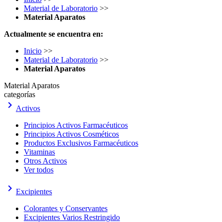
Material de Laboratorio
>>
Material Aparatos
Actualmente se encuentra en:
Inicio
>>
Material de Laboratorio
>>
Material Aparatos
Material Aparatos
categorías
keyboard_arrow_right
Activos
Principios Activos Farmacéuticos
Principios Activos Cosméticos
Productos Exclusivos Farmacéuticos
Vitaminas
Otros Activos
Ver todos
keyboard_arrow_right
Excipientes
Colorantes y Conservantes
Excipientes Varios Restringido