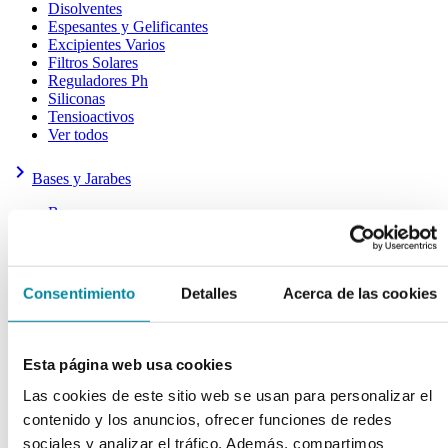
Disolventes
Espesantes y Gelificantes
Excipientes Varios
Filtros Solares
Reguladores Ph
Siliconas
Tensioactivos
Ver todos
keyboard_arrow_right
Bases y Jarabes
Bases
Emulsionantes
Jarabes
Ver todos
Consentimiento
Detalles
Acerca de las cookies
keyboard_arrow_right
Aceites y Ceras
Aceites
Ceras
Esta página web usa cookies
Otras Grasas
Las cookies de este sitio web se usan para personalizar el
Ver todos
contenido y los anuncios, ofrecer funciones de redes
keyboard_arrow_right
Cápsulas
sociales y analizar el tráfico. Además, compartimos