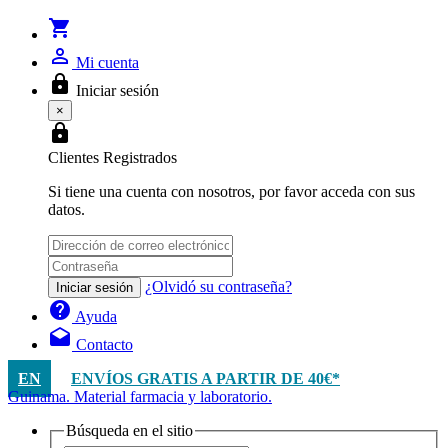
shopping_cart
person_outline
Mi cuenta
lock
Iniciar sesión
×
lock
Clientes Registrados
Si tiene una cuenta con nosotros, por favor acceda con sus
datos.
¿Olvidó su contraseña?
Iniciar sesión
help
Ayuda
drafts
Contacto
EN
ENVÍOS GRATIS A PARTIR DE 40€*
Guinama. Material farmacia y laboratorio.
Búsqueda en el sitio