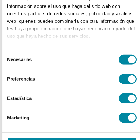
información sobre el uso que haga del sitio web con
Tamaño 000
nuestros partners de redes sociales, publicidad y análisis
Tamaño 00
Tamaño 0
web, quienes pueden combinarla con otra información que
Tamaño 1
les haya proporcionado o que hayan recopilado a partir del
Tamaño 2
uso que haya hecho de sus servicios.
Tamaño 3
Tamaño 4
Tamaño 5
Selección
Ver todos
Necesarias
de
keyboard_arrow_right
Extractos y Perfumes
consentimiento
Esencias Naturales
Preferencias
Esencias Sintéticas
Extractos Fluidos
Extractos Glicólicos
Estadística
Extractos Oleosos
Extractos Secos
Perfumes
Marketing
Plantas y Tinturas
Ver todos
keyboard_arrow_right
Envases