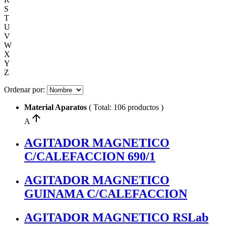
S
T
U
V
W
X
Y
Z
Ordenar por:
Material Aparatos
( Total: 106 productos )
arrow_upward
A
AGITADOR MAGNETICO
C/CALEFACCION 690/1
AGITADOR MAGNETICO
GUINAMA C/CALEFACCION
AGITADOR MAGNETICO RSLab