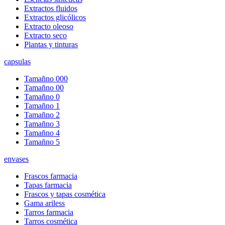
Extractos fluidos
Extractos glicólicos
Extracto oleoso
Extracto seco
Plantas y tinturas
capsulas
Tamañno 000
Tamañno 00
Tamañno 0
Tamañno 1
Tamañno 2
Tamañno 3
Tamañno 4
Tamañno 5
envases
Frascos farmacia
Tapas farmacia
Frascos y tapas cosmética
Gama ariless
Tarros farmacia
Tarros cosmética