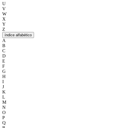
U
V
W
X
Y
Z
índice alfabético
A
B
C
D
E
F
G
H
I
J
K
L
M
N
O
P
Q
R