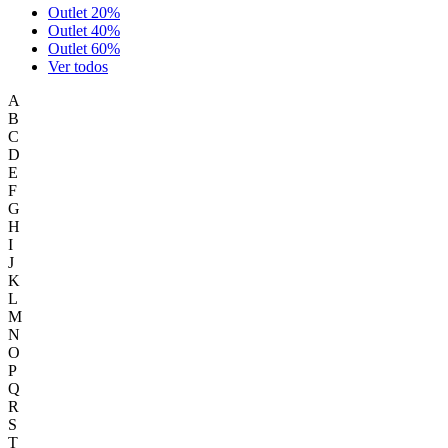
Outlet 20%
Outlet 40%
Outlet 60%
Ver todos
A
B
C
D
E
F
G
H
I
J
K
L
M
N
O
P
Q
R
S
T