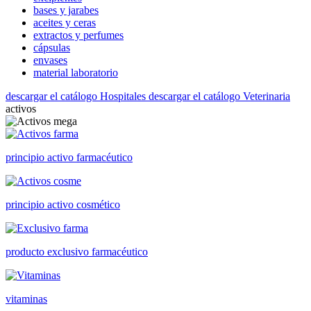
bases y jarabes
aceites y ceras
extractos y perfumes
cápsulas
envases
material laboratorio
descargar el catálogo Hospitales
descargar el catálogo Veterinaria
activos
principio activo farmacéutico
principio activo cosmético
producto exclusivo farmacéutico
vitaminas