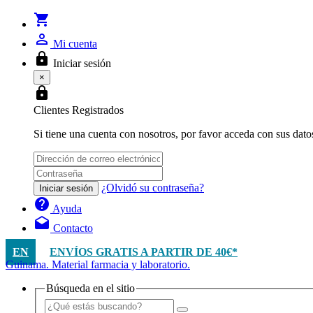
shopping_cart
person_outline
Mi cuenta
lock
Iniciar sesión
×
lock
Clientes Registrados
Si tiene una cuenta con nosotros, por favor acceda con sus dato
¿Olvidó su contraseña?
Iniciar sesión
help
Ayuda
drafts
Contacto
EN
ENVÍOS GRATIS A PARTIR DE 40€*
Guinama. Material farmacia y laboratorio.
Búsqueda en el sitio