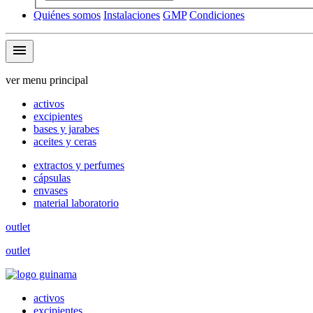
Quiénes somos
Instalaciones
GMP
Condiciones
menu
ver menu principal
activos
excipientes
bases y jarabes
aceites y ceras
extractos y perfumes
cápsulas
envases
material laboratorio
outlet
outlet
activos
excipientes