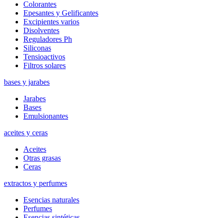
Colorantes
Epesantes y Gelificantes
Excipientes varios
Disolventes
Reguladores Ph
Siliconas
Tensioactivos
Filtros solares
bases y jarabes
Jarabes
Bases
Emulsionantes
aceites y ceras
Aceites
Otras grasas
Ceras
extractos y perfumes
Esencias naturales
Perfumes
Esencias sintéticas