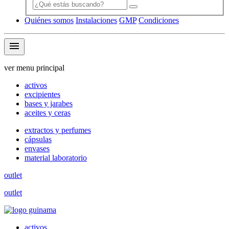
Quiénes somos
Instalaciones
GMP
Condiciones
menu
ver menu principal
activos
excipientes
bases y jarabes
aceites y ceras
extractos y perfumes
cápsulas
envases
material laboratorio
outlet
outlet
activos