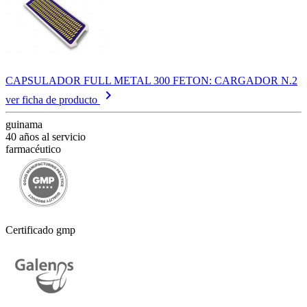
CAPSULADOR FULL METAL 300 FETON: CARGADOR N.2
keyboard_arrow_right
ver ficha de producto
guinama
40 años al servicio
farmacéutico
Certificado gmp