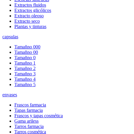
Extractos fluidos
Extractos glicólicos
Extracto oleoso
Extracto seco
Plantas y tinturas
capsulas
Tamañno 000
Tamañno 00
Tamañno 0
Tamañno 1
Tamañno 2
Tamañno 3
Tamañno 4
Tamañno 5
envases
Frascos farmacia
Tapas farmacia
Frascos y tapas cosmética
Gama ariless
Tarros farmacia
Tarros cosmética