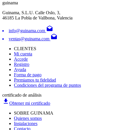
guinama
Guinama, S.L.U. Calle Oslo, 3,
46185 La Pobla de Vallbona, Valencia
drafts
info@guinama.com
drafts
ventas@guinama.com
CLIENTES
Mi cuenta
Accede
Registro
Ayuda
Forma de pago
Premiamos tu fidelidad
Condiciones del programa de puntos
certificado de análisis
file_download
Obtener mi certificado
SOBRE GUINAMA
Quienes somos
Instalaciones
Contacto