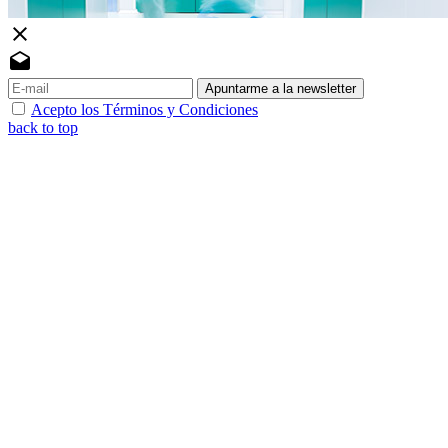
close
drafts
Apuntarme a la newsletter
Acepto los Términos y Condiciones
back to top