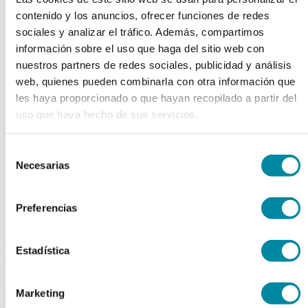
chevron_left
chevron_right
contenido y los anuncios, ofrecer funciones de redes
sociales y analizar el tráfico. Además, compartimos
información sobre el uso que haga del sitio web con
nuestros partners de redes sociales, publicidad y análisis
web, quienes pueden combinarla con otra información que
les haya proporcionado o que hayan recopilado a partir del
uso que haya hecho de sus servicios.
Selección
Necesarias
de
consentimiento
Preferencias
adquiriendo este producto
Estadística
consigue 15 puntos de fidelización
BALANZA COBOS MI-
Marketing