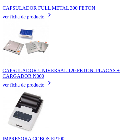
CAPSULADOR FULL METAL 300 FETON
keyboard_arrow_right
ver ficha de producto
CAPSULADOR UNIVERSAL 120 FETON: PLACAS +
CARGADOR N000
keyboard_arrow_right
ver ficha de producto
IMPRESORA COBOS EP100