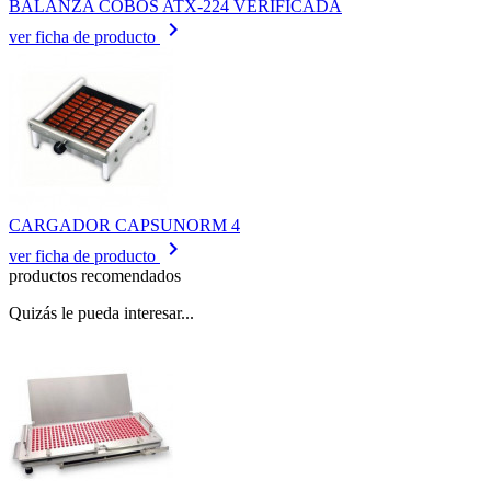
BALANZA COBOS ATX-224 VERIFICADA
keyboard_arrow_right
ver ficha de producto
CARGADOR CAPSUNORM 4
keyboard_arrow_right
ver ficha de producto
productos recomendados
Quizás le pueda interesar...