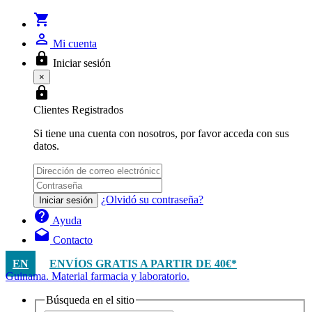
shopping_cart
person_outline
Mi cuenta
lock
Iniciar sesión
×
lock
Clientes Registrados
Si tiene una cuenta con nosotros, por favor acceda con sus
datos.
¿Olvidó su contraseña?
Iniciar sesión
help
Ayuda
drafts
Contacto
EN
ENVÍOS GRATIS A PARTIR DE 40€*
Guinama. Material farmacia y laboratorio.
Búsqueda en el sitio