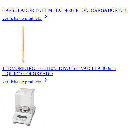
CAPSULADOR FULL METAL 400 FETON: CARGADOR N.4
keyboard_arrow_right
ver ficha de producto
TERMOMETRO -10 +110ºC DIV. 0.5ºC VARILLA 300mm
LIQUIDO COLOREADO
keyboard_arrow_right
ver ficha de producto