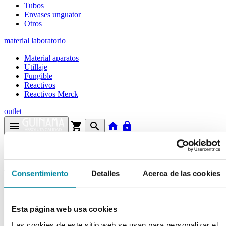
Tubos
Envases unguator
Otros
material laboratorio
Material aparatos
Utillaje
Fungible
Reactivos
Reactivos Merck
outlet
menu
shopping_cart
search
home
lock
Búsqueda en el sitio
Actualmente se encuentra en:
Consentimiento
Detalles
Acerca de las cookies
Inicio
>>
BALANZA COBOS MI-320CBC VERIFICADA
Esta página web usa cookies
arrow_back
Ficha de producto
Las cookies de este sitio web se usan para personalizar el