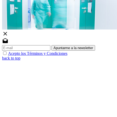
close
drafts
Apuntarme a la newsletter
Acepto los Términos y Condiciones
back to top