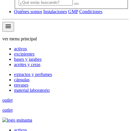
Quiénes somos
Instalaciones
GMP
Condiciones
menu
ver menu principal
activos
excipientes
bases y jarabes
aceites y ceras
extractos y perfumes
cápsulas
envases
material laboratorio
outlet
outlet
activos