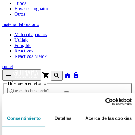
Tubos
Envases unguator
Otros
material laboratorio
Material aparatos
Utillaje
Fungible
Reactivos
Reactivos Merck
outlet
menu
shopping_cart
search
home
lock
Búsqueda en el sitio
Actualmente se encuentra en:
Inicio
>>
CAPSULADOR FULL KIT FULL METAL 120 FETON
Consentimiento
Detalles
Acerca de las cookies
arrow_back
Ficha de producto