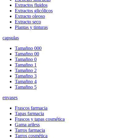
Extractos fluidos
Extractos glicólicos
Extracto oleoso
Extracto seco
Plantas y tinturas
capsulas
Tamañno 000
Tamañno 00
Tamañno 0
Tamañno 1
Tamañno 2
Tamañno 3
Tamañno 4
Tamañno 5
envases
Frascos farmacia
Tapas farmacia
Frascos y tapas cosmética
Gama ariless
Tarros farmacia
Tarros cosmética