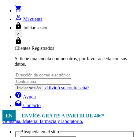
shopping_cart
person_outline
Mi cuenta
lock
Iniciar sesión
×
lock
Clientes Registrados
Si tiene una cuenta con nosotros, por favor acceda con sus
datos.
¿Olvidó su contraseña?
Iniciar sesión
help
Ayuda
drafts
Contacto
EN
ENVÍOS GRATIS A PARTIR DE 40€*
Guinama. Material farmacia y laboratorio.
Búsqueda en el sitio