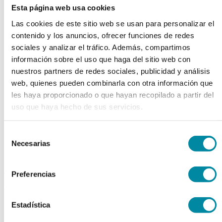
Esta página web usa cookies
chevron_left
chevron_right
Las cookies de este sitio web se usan para personalizar el
contenido y los anuncios, ofrecer funciones de redes
sociales y analizar el tráfico. Además, compartimos
información sobre el uso que haga del sitio web con
nuestros partners de redes sociales, publicidad y análisis
web, quienes pueden combinarla con otra información que
les haya proporcionado o que hayan recopilado a partir del
uso que haya hecho de sus servicios.
Selección
Necesarias
de
consentimiento
adquiriendo este producto
Preferencias
consigue 15 puntos de fidelización
Estadística
CAPSULADOR FULL KIT