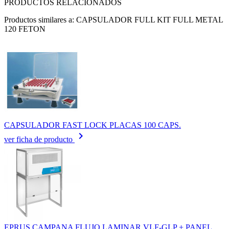
PRODUCTOS RELACIONADOS
Productos similares a: CAPSULADOR FULL KIT FULL METAL
120 FETON
CAPSULADOR FAST LOCK PLACAS 100 CAPS.
keyboard_arrow_right
ver ficha de producto
EPRUS CAMPANA FLUJO LAMINAR VLF-GLP + PANEL