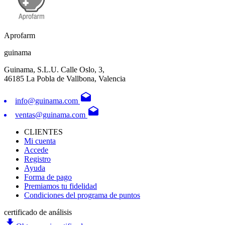
Aprofarm
guinama
Guinama, S.L.U. Calle Oslo, 3,
46185 La Pobla de Vallbona, Valencia
drafts
info@guinama.com
drafts
ventas@guinama.com
CLIENTES
Mi cuenta
Accede
Registro
Ayuda
Forma de pago
Premiamos tu fidelidad
Condiciones del programa de puntos
certificado de análisis
file_download