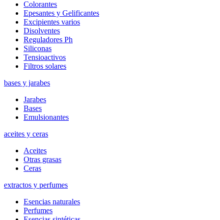
Colorantes
Epesantes y Gelificantes
Excipientes varios
Disolventes
Reguladores Ph
Siliconas
Tensioactivos
Filtros solares
bases y jarabes
Jarabes
Bases
Emulsionantes
aceites y ceras
Aceites
Otras grasas
Ceras
extractos y perfumes
Esencias naturales
Perfumes
Esencias sintéticas