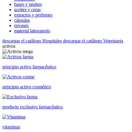
bases y jarabes
aceites y ceras
extractos y perfumes
cápsulas
envases
material laboratorio
descargar el catálogo Hospitales
descargar el catálogo Veterinaria
activos
principio activo farmacéutico
principio activo cosmético
producto exclusivo farmacéutico
vitaminas