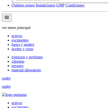
Quiénes somos
Instalaciones
GMP
Condiciones
menu
ver menu principal
activos
excipientes
bases y jarabes
aceites y ceras
extractos y perfumes
cápsulas
envases
material laboratorio
outlet
outlet
activos
excipientes