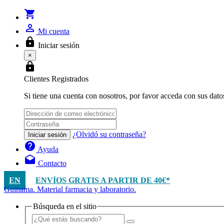
shopping_cart
person_outline
Mi cuenta
lock
Iniciar sesión
×
lock
Clientes Registrados
Si tiene una cuenta con nosotros, por favor acceda con sus dato
¿Olvidó su contraseña?
Iniciar sesión
help
Ayuda
drafts
Contacto
EN
ENVÍOS GRATIS A PARTIR DE 40€*
Guinama. Material farmacia y laboratorio.
Búsqueda en el sitio