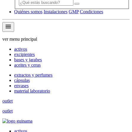
Quiénes somos
Instalaciones
GMP
Condiciones
menu
ver menu principal
activos
excipientes
bases y jarabes
aceites y ceras
extractos y perfumes
cápsulas
envases
material laboratorio
outlet
outlet
activos