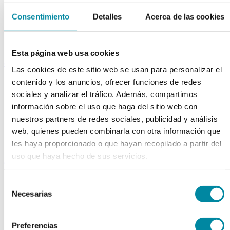
Extractos fluidos
Consentimiento
Detalles
Acerca de las cookies
Extractos glicólicos
Extracto oleoso
Extracto seco
Plantas y tinturas
Esta página web usa cookies
capsulas
Las cookies de este sitio web se usan para personalizar el
Tamañno 000
contenido y los anuncios, ofrecer funciones de redes
Tamañno 00
sociales y analizar el tráfico. Además, compartimos
Tamañno 0
información sobre el uso que haga del sitio web con
Tamañno 1
Tamañno 2
nuestros partners de redes sociales, publicidad y análisis
Tamañno 3
web, quienes pueden combinarla con otra información que
Tamañno 4
les haya proporcionado o que hayan recopilado a partir del
Tamañno 5
uso que haya hecho de sus servicios.
envases
Frascos farmacia
Selección
Tapas farmacia
Necesarias
de
Frascos y tapas cosmética
Gama ariless
consentimiento
Tarros farmacia
Preferencias
Tarros cosmética