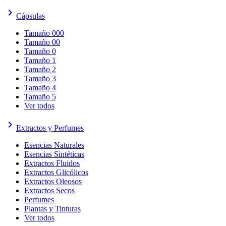
keyboard_arrow_right
Cápsulas
Tamaño 000
Tamaño 00
Tamaño 0
Tamaño 1
Tamaño 2
Tamaño 3
Tamaño 4
Tamaño 5
Ver todos
keyboard_arrow_right
Extractos y Perfumes
Esencias Naturales
Esencias Sintéticas
Extractos Fluidos
Extractos Glicólicos
Extractos Oleosos
Extractos Secos
Perfumes
Plantas y Tinturas
Ver todos