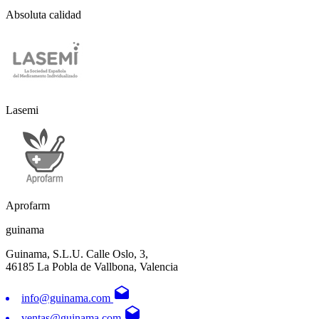
Absoluta calidad
Lasemi
Aprofarm
guinama
Guinama, S.L.U. Calle Oslo, 3,
46185 La Pobla de Vallbona, Valencia
drafts
info@guinama.com
drafts
ventas@guinama.com