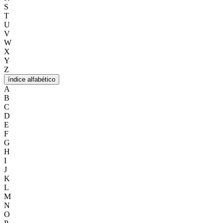
S
T
U
V
W
X
Y
Z
índice alfabético
A
B
C
D
E
F
G
H
I
J
K
L
M
N
O