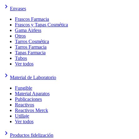
keyboard_arrow_right
Envases
Frascos Farmacia
Frascos y Tapas Cosmética
Gama Airless
Otros
Tarros Cosmética
Tarros Farmacia
Tapas Farmacia
Tubos
Ver todos
keyboard_arrow_right
Material de Laboratorio
Fungible
Material Aparatos
Publicaciones
Reactivos
Reactivos Merck
Utillaje
Ver todos
keyboard_arrow_right
Productos fidelización