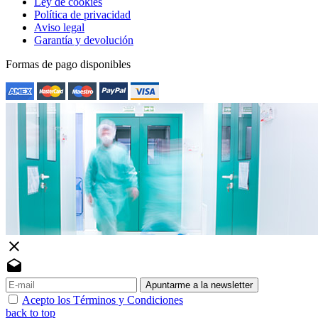
Ley de cookies
Política de privacidad
Aviso legal
Garantía y devolución
Formas de pago disponibles
close
drafts
Apuntarme a la newsletter
Acepto los Términos y Condiciones
back to top