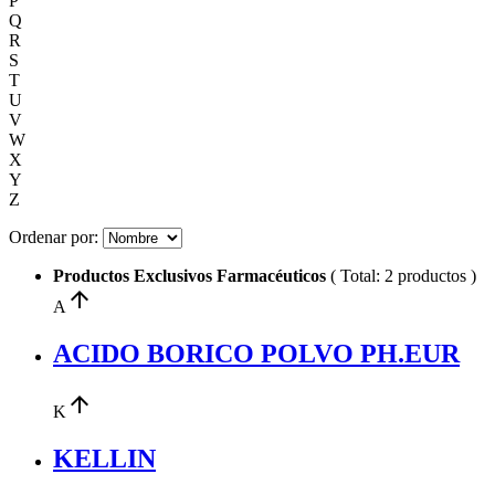
P
Q
R
S
T
U
V
W
X
Y
Z
Ordenar por:
Productos Exclusivos Farmacéuticos
( Total: 2 productos )
arrow_upward
A
ACIDO BORICO POLVO PH.EUR
arrow_upward
K
KELLIN