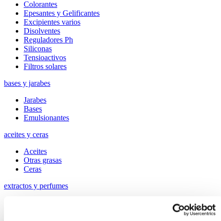
Colorantes
Epesantes y Gelificantes
Excipientes varios
Disolventes
Reguladores Ph
Siliconas
Tensioactivos
Filtros solares
bases y jarabes
Jarabes
Bases
Emulsionantes
aceites y ceras
Aceites
Otras grasas
Ceras
extractos y perfumes
Esencias naturales
Perfumes
Esencias sintéticas