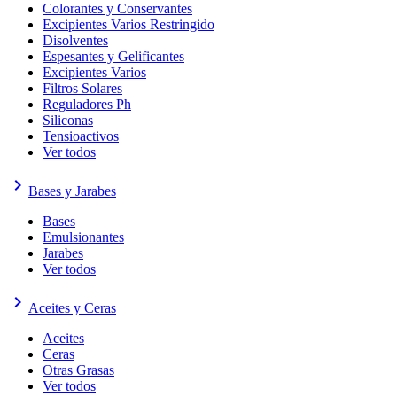
Colorantes y Conservantes
Excipientes Varios Restringido
Disolventes
Espesantes y Gelificantes
Excipientes Varios
Filtros Solares
Reguladores Ph
Siliconas
Tensioactivos
Ver todos
keyboard_arrow_right
Bases y Jarabes
Bases
Emulsionantes
Jarabes
Ver todos
keyboard_arrow_right
Aceites y Ceras
Aceites
Ceras
Otras Grasas
Ver todos