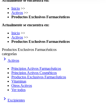
Actualmente se encuentra en:
Inicio
>>
Activos
>>
Productos Exclusivos Farmacéuticos
Actualmente se encuentra en:
Inicio
>>
Activos
>>
Productos Exclusivos Farmacéuticos
Productos Exclusivos Farmacéuticos
categorías
keyboard_arrow_right
Activos
Principios Activos Farmacéuticos
Principios Activos Cosméticos
Productos Exclusivos Farmacéuticos
Vitaminas
Otros Activos
Ver todos
keyboard_arrow_right
Excipientes