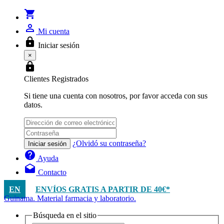
shopping_cart
person_outline
Mi cuenta
lock
Iniciar sesión
×
lock
Clientes Registrados
Si tiene una cuenta con nosotros, por favor acceda con sus
datos.
¿Olvidó su contraseña?
Iniciar sesión
help
Ayuda
drafts
Contacto
EN
ENVÍOS GRATIS A PARTIR DE 40€*
Guinama. Material farmacia y laboratorio.
Búsqueda en el sitio