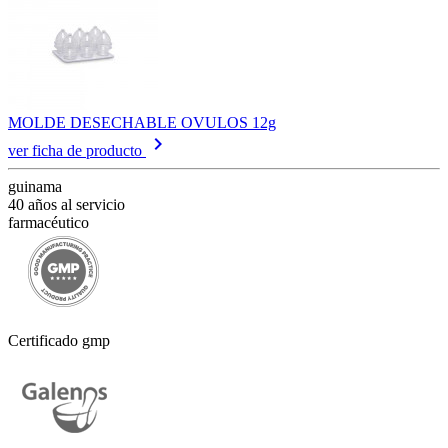
MOLDE DESECHABLE OVULOS 12g
keyboard_arrow_right
ver ficha de producto
guinama
40 años al servicio
farmacéutico
Certificado gmp