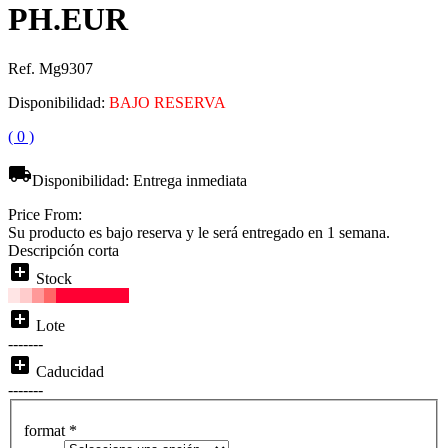
PH.EUR
Ref. Mg9307
Disponibilidad:
BAJO RESERVA
( 0 )
local_shipping
Disponibilidad:
Entrega inmediata
Price From:
Su producto es bajo reserva y le será entregado en 1 semana.
Descripción corta
add_box
Stock
add_box
Lote
-------
add_box
Caducidad
-------
format
*