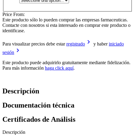
Price From:
Este producto sólo lo pueden comprar las empresas farmaceuticas.
Contacte con nosotros si esta interesado en comprar este producto o
identificase.
keyboard_arrow_right
Para visualizar precios debe estar
registrado
y haber
iniciado
keyboard_arrow_right
sesión
Este producto puede adquirirlo gratuitamente mediante fidelización.
Para más información
haga click aquí
.
Descripción
Documentación técnica
Certificados de Análisis
Descripción