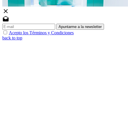
close
drafts
Apuntarme a la newsletter
Acepto los Términos y Condiciones
back to top