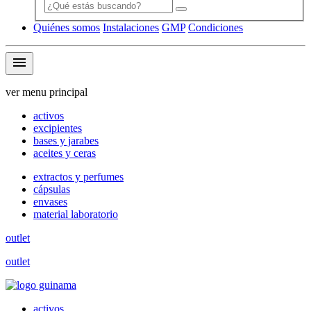
Quiénes somos
Instalaciones
GMP
Condiciones
menu
ver menu principal
activos
excipientes
bases y jarabes
aceites y ceras
extractos y perfumes
cápsulas
envases
material laboratorio
outlet
outlet
activos