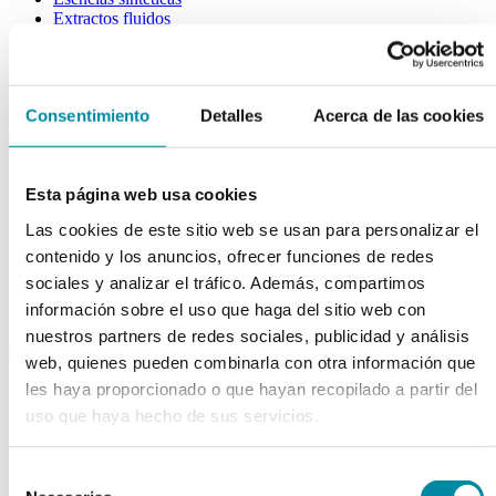
Extractos fluidos
Extractos glicólicos
Extracto oleoso
Extracto seco
Plantas y tinturas
Consentimiento
Detalles
Acerca de las cookies
capsulas
Tamañno 000
Tamañno 00
Esta página web usa cookies
Tamañno 0
Las cookies de este sitio web se usan para personalizar el
Tamañno 1
Tamañno 2
contenido y los anuncios, ofrecer funciones de redes
Tamañno 3
sociales y analizar el tráfico. Además, compartimos
Tamañno 4
información sobre el uso que haga del sitio web con
Tamañno 5
nuestros partners de redes sociales, publicidad y análisis
envases
web, quienes pueden combinarla con otra información que
Frascos farmacia
les haya proporcionado o que hayan recopilado a partir del
Tapas farmacia
uso que haya hecho de sus servicios.
Frascos y tapas cosmética
Gama ariless
Tarros farmacia
Selección
Tarros cosmética