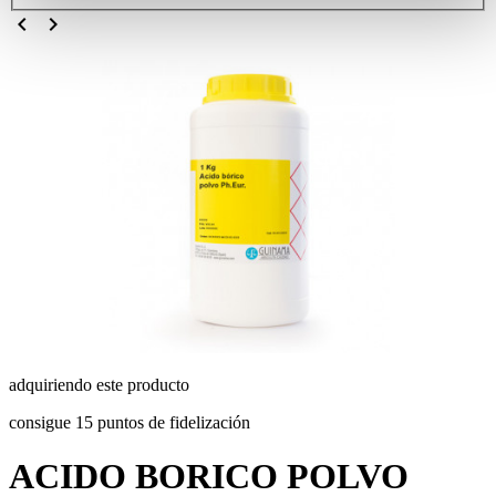
chevron_left
chevron_right
adquiriendo este producto
consigue 15 puntos de fidelización
ACIDO BORICO POLVO