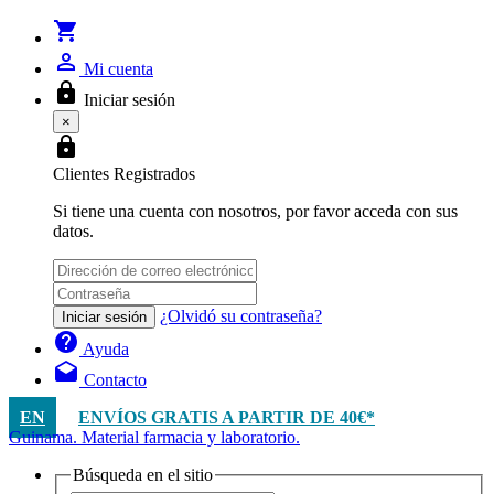
shopping_cart
person_outline
Mi cuenta
lock
Iniciar sesión
×
lock
Clientes Registrados
Si tiene una cuenta con nosotros, por favor acceda con sus
datos.
¿Olvidó su contraseña?
Iniciar sesión
help
Ayuda
drafts
Contacto
EN
ENVÍOS GRATIS A PARTIR DE 40€*
Guinama. Material farmacia y laboratorio.
Búsqueda en el sitio