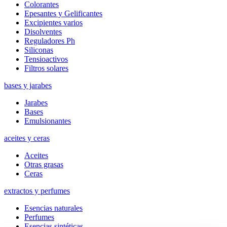
Colorantes
Epesantes y Gelificantes
Excipientes varios
Disolventes
Reguladores Ph
Siliconas
Tensioactivos
Filtros solares
bases y jarabes
Jarabes
Bases
Emulsionantes
aceites y ceras
Aceites
Otras grasas
Ceras
extractos y perfumes
Esencias naturales
Perfumes
Esencias sintéticas