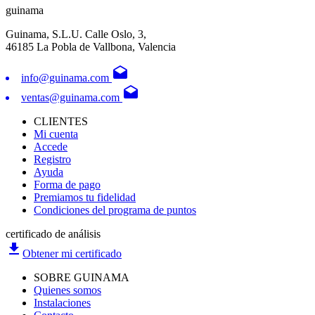
guinama
Guinama, S.L.U. Calle Oslo, 3,
46185 La Pobla de Vallbona, Valencia
drafts
info@guinama.com
drafts
ventas@guinama.com
CLIENTES
Mi cuenta
Accede
Registro
Ayuda
Forma de pago
Premiamos tu fidelidad
Condiciones del programa de puntos
certificado de análisis
file_download
Obtener mi certificado
SOBRE GUINAMA
Quienes somos
Instalaciones