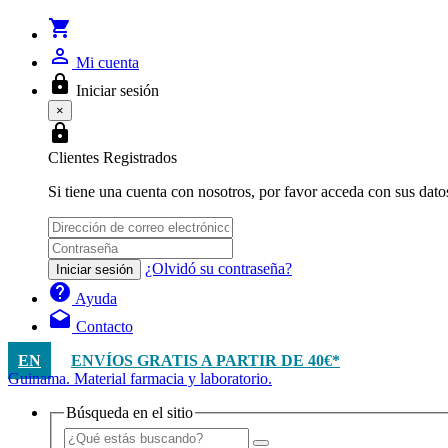
shopping_cart
person_outline
Mi cuenta
lock
Iniciar sesión
×
lock
Clientes Registrados
Si tiene una cuenta con nosotros, por favor acceda con sus dato
¿Olvidó su contraseña?
Iniciar sesión
help
Ayuda
drafts
Contacto
EN
ENVÍOS GRATIS A PARTIR DE 40€*
Guinama. Material farmacia y laboratorio.
Búsqueda en el sitio