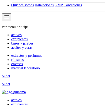
Quiénes somos
Instalaciones
GMP
Condiciones
menu
ver menu principal
activos
excipientes
bases y jarabes
aceites y ceras
extractos y perfumes
cápsulas
envases
material laboratorio
outlet
outlet
activos
excipientes