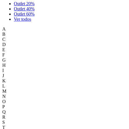
Outlet 20%
Outlet 40%
Outlet 60%
Ver todos
A
B
C
D
E
F
G
H
I
J
K
L
M
N
O
P
Q
R
S
T