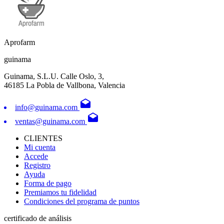
Aprofarm
guinama
Guinama, S.L.U. Calle Oslo, 3,
46185 La Pobla de Vallbona, Valencia
drafts
info@guinama.com
drafts
ventas@guinama.com
CLIENTES
Mi cuenta
Accede
Registro
Ayuda
Forma de pago
Premiamos tu fidelidad
Condiciones del programa de puntos
certificado de análisis