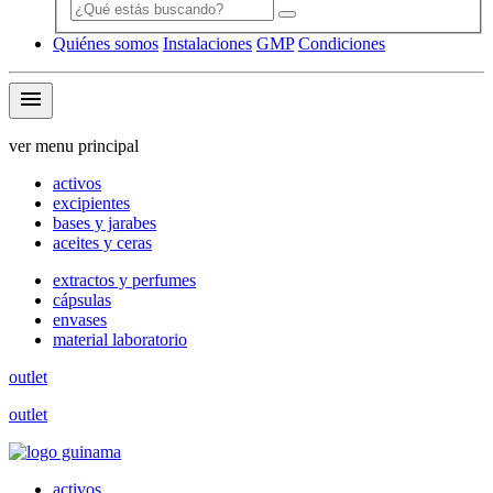
Quiénes somos
Instalaciones
GMP
Condiciones
menu
ver menu principal
activos
excipientes
bases y jarabes
aceites y ceras
extractos y perfumes
cápsulas
envases
material laboratorio
outlet
outlet
activos