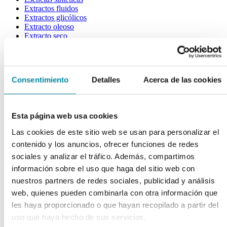
Extractos fluidos
Extractos glicólicos
Extracto oleoso
Extracto seco
Plantas y tinturas
capsulas
Tamañno 000
Consentimiento
Detalles
Acerca de las cookies
Tamañno 00
Tamañno 0
Tamañno 1
Tamañno 2
Esta página web usa cookies
Tamañno 3
Las cookies de este sitio web se usan para personalizar el
Tamañno 4
Tamañno 5
contenido y los anuncios, ofrecer funciones de redes
sociales y analizar el tráfico. Además, compartimos
envases
información sobre el uso que haga del sitio web con
Frascos farmacia
nuestros partners de redes sociales, publicidad y análisis
Tapas farmacia
web, quienes pueden combinarla con otra información que
Frascos y tapas cosmética
les haya proporcionado o que hayan recopilado a partir del
Gama ariless
Tarros farmacia
uso que haya hecho de sus servicios.
Tarros cosmética