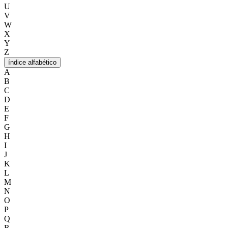
U
V
W
X
Y
Z
índice alfabético
A
B
C
D
E
F
G
H
I
J
K
L
M
N
O
P
Q
R