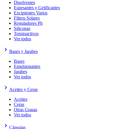
Disolventes
Espesantes y Gelificantes
Excipientes Varios
Filtros Solares
Reguladores Ph
Siliconas
Tensioactivos
Ver todos
keyboard_arrow_right
Bases y Jarabes
Bases
Emulsionantes
Jarabes
Ver todos
keyboard_arrow_right
Aceites y Ceras
Aceites
Ceras
Otras Grasas
Ver todos
keyboard_arrow_right
Cápsulas