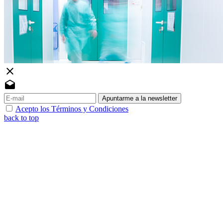
close
drafts
Apuntarme a la newsletter
Acepto los Términos y Condiciones
back to top