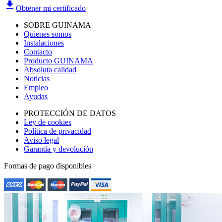
file_download
Obtener mi certificado
SOBRE GUINAMA
Quienes somos
Instalaciones
Contacto
Producto GUINAMA
Absoluta calidad
Noticias
Empleo
Ayudas
PROTECCIÓN DE DATOS
Ley de cookies
Política de privacidad
Aviso legal
Garantía y devolución
Formas de pago disponibles