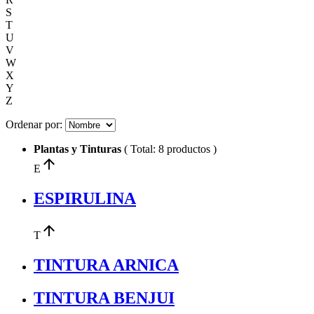
S
T
U
V
W
X
Y
Z
Ordenar por:
Plantas y Tinturas
( Total: 8 productos )
arrow_upward
E
ESPIRULINA
arrow_upward
T
TINTURA ARNICA
TINTURA BENJUI