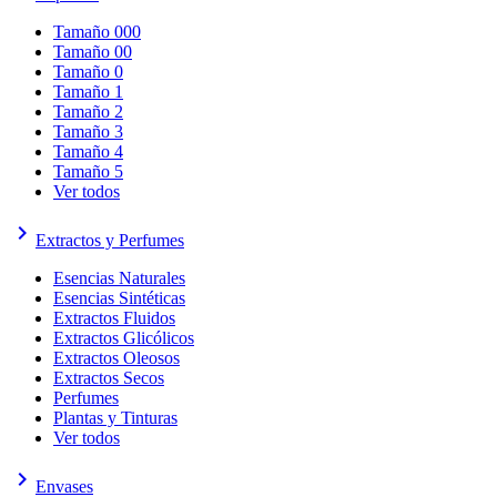
Tamaño 000
Tamaño 00
Tamaño 0
Tamaño 1
Tamaño 2
Tamaño 3
Tamaño 4
Tamaño 5
Ver todos
keyboard_arrow_right
Extractos y Perfumes
Esencias Naturales
Esencias Sintéticas
Extractos Fluidos
Extractos Glicólicos
Extractos Oleosos
Extractos Secos
Perfumes
Plantas y Tinturas
Ver todos
keyboard_arrow_right
Envases