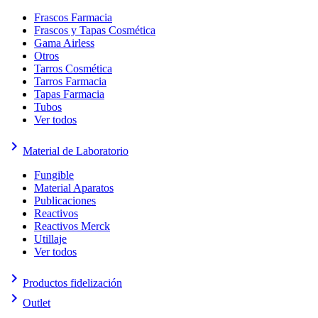
Frascos Farmacia
Frascos y Tapas Cosmética
Gama Airless
Otros
Tarros Cosmética
Tarros Farmacia
Tapas Farmacia
Tubos
Ver todos
keyboard_arrow_right
Material de Laboratorio
Fungible
Material Aparatos
Publicaciones
Reactivos
Reactivos Merck
Utillaje
Ver todos
keyboard_arrow_right
Productos fidelización
keyboard_arrow_right
Outlet