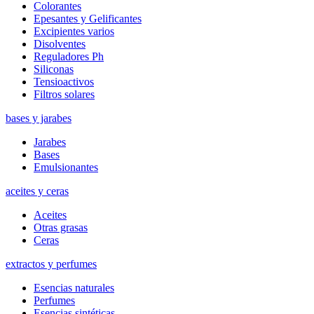
Colorantes
Epesantes y Gelificantes
Excipientes varios
Disolventes
Reguladores Ph
Siliconas
Tensioactivos
Filtros solares
bases y jarabes
Jarabes
Bases
Emulsionantes
aceites y ceras
Aceites
Otras grasas
Ceras
extractos y perfumes
Esencias naturales
Perfumes
Esencias sintéticas