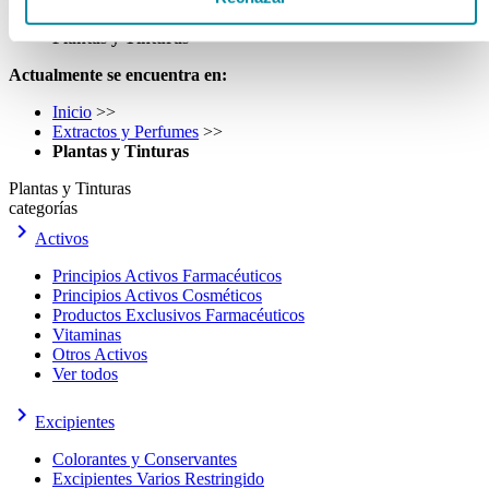
Extractos y Perfumes
>>
Plantas y Tinturas
Actualmente se encuentra en:
Inicio
>>
Extractos y Perfumes
>>
Plantas y Tinturas
Plantas y Tinturas
categorías
keyboard_arrow_right
Activos
Principios Activos Farmacéuticos
Principios Activos Cosméticos
Productos Exclusivos Farmacéuticos
Vitaminas
Otros Activos
Ver todos
keyboard_arrow_right
Excipientes
Colorantes y Conservantes
Excipientes Varios Restringido