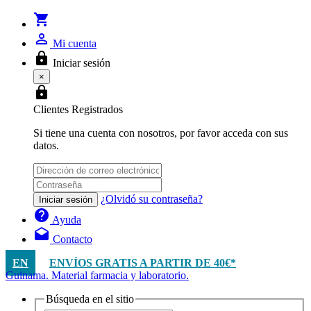
shopping_cart
person_outline
Mi cuenta
lock
Iniciar sesión
×
lock
Clientes Registrados
Si tiene una cuenta con nosotros, por favor acceda con sus
datos.
¿Olvidó su contraseña?
Iniciar sesión
help
Ayuda
drafts
Contacto
EN
ENVÍOS GRATIS A PARTIR DE 40€*
Guinama. Material farmacia y laboratorio.
Búsqueda en el sitio