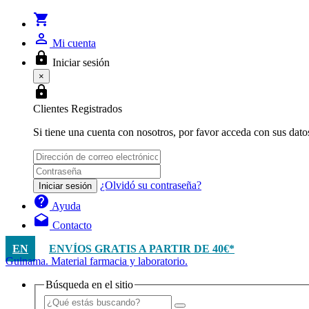
shopping_cart
person_outline
Mi cuenta
lock
Iniciar sesión
×
lock
Clientes Registrados
Si tiene una cuenta con nosotros, por favor acceda con sus dato
¿Olvidó su contraseña?
Iniciar sesión
help
Ayuda
drafts
Contacto
EN
ENVÍOS GRATIS A PARTIR DE 40€*
Guinama. Material farmacia y laboratorio.
Búsqueda en el sitio