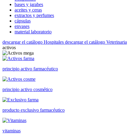
bases y jarabes
aceites y ceras
extractos y perfumes
cápsulas
envases
material laboratorio
descargar el catálogo Hospitales
descargar el catálogo Veterinaria
activos
principio activo farmacéutico
principio activo cosmético
producto exclusivo farmacéutico
vitaminas