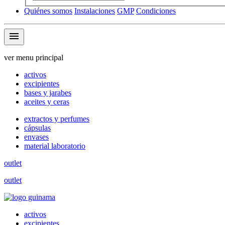
Quiénes somos
Instalaciones
GMP
Condiciones
menu
ver menu principal
activos
excipientes
bases y jarabes
aceites y ceras
extractos y perfumes
cápsulas
envases
material laboratorio
outlet
outlet
activos
excipientes