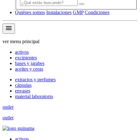
Quiénes somos
Instalaciones
GMP
Condiciones
menu
ver menu principal
activos
excipientes
bases y jarabes
aceites y ceras
extractos y perfumes
cápsulas
envases
material laboratorio
outlet
outlet
activos