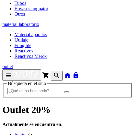
Tubos
Envases unguator
Otros
material laboratorio
Material aparatos
Utillaje
Fungible
Reactivos
Reactivos Merck
outlet
menu
shopping_cart
search
home
lock
Búsqueda en el sitio
Outlet 20%
Actualmente se encuentra en:
Inicio
>>