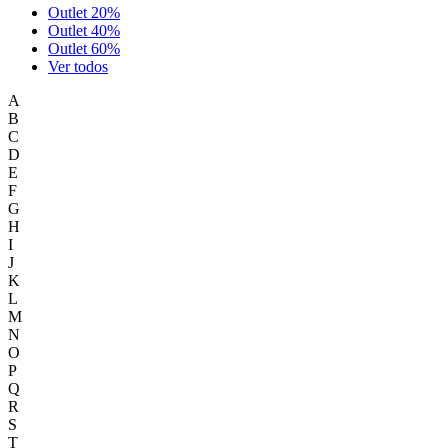
Outlet 20%
Outlet 40%
Outlet 60%
Ver todos
A
B
C
D
E
F
G
H
I
J
K
L
M
N
O
P
Q
R
S
T