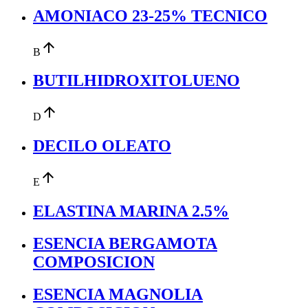
AMONIACO 23-25% TECNICO
arrow_upward
B
BUTILHIDROXITOLUENO
arrow_upward
D
DECILO OLEATO
arrow_upward
E
ELASTINA MARINA 2.5%
ESENCIA BERGAMOTA
COMPOSICION
ESENCIA MAGNOLIA