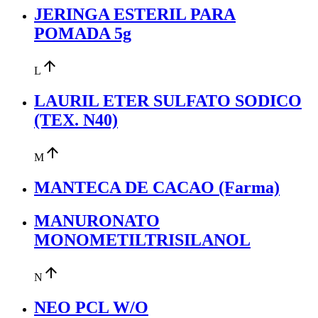
JERINGA ESTERIL PARA
POMADA 5g
arrow_upward
L
LAURIL ETER SULFATO SODICO
(TEX. N40)
arrow_upward
M
MANTECA DE CACAO (Farma)
MANURONATO
MONOMETILTRISILANOL
arrow_upward
N
NEO PCL W/O