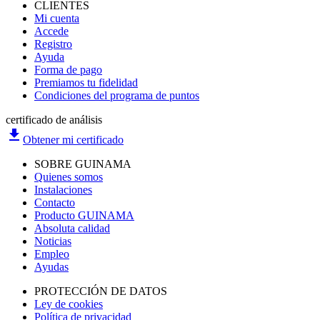
CLIENTES
Mi cuenta
Accede
Registro
Ayuda
Forma de pago
Premiamos tu fidelidad
Condiciones del programa de puntos
certificado de análisis
file_download
Obtener mi certificado
SOBRE GUINAMA
Quienes somos
Instalaciones
Contacto
Producto GUINAMA
Absoluta calidad
Noticias
Empleo
Ayudas
PROTECCIÓN DE DATOS
Ley de cookies
Política de privacidad