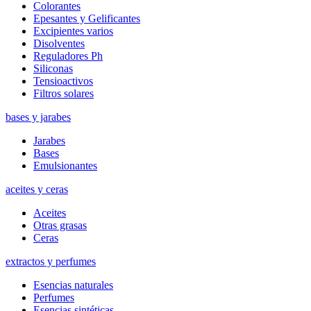
Colorantes
Epesantes y Gelificantes
Excipientes varios
Disolventes
Reguladores Ph
Siliconas
Tensioactivos
Filtros solares
bases y jarabes
Jarabes
Bases
Emulsionantes
aceites y ceras
Aceites
Otras grasas
Ceras
extractos y perfumes
Esencias naturales
Perfumes
Esencias sintéticas