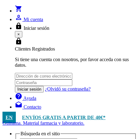
shopping_cart
person_outline
Mi cuenta
lock
Iniciar sesión
×
lock
Clientes Registrados
Si tiene una cuenta con nosotros, por favor acceda con sus
datos.
¿Olvidó su contraseña?
Iniciar sesión
help
Ayuda
drafts
Contacto
EN
ENVÍOS GRATIS A PARTIR DE 40€*
Guinama. Material farmacia y laboratorio.
Búsqueda en el sitio