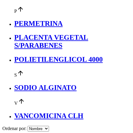
arrow_upward
P
PERMETRINA
PLACENTA VEGETAL
S/PARABENES
POLIETILENGLICOL 4000
arrow_upward
S
SODIO ALGINATO
arrow_upward
V
VANCOMICINA CLH
Ordenar por: