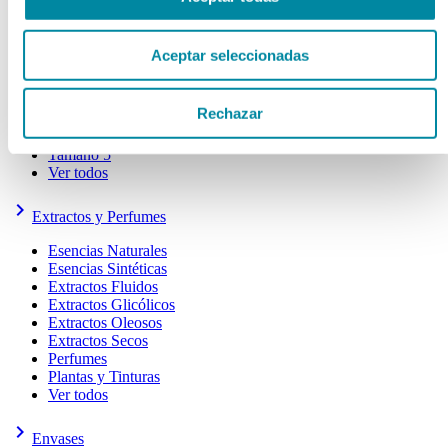
Tamaño 000
Tamaño 00
Aceptar seleccionadas
Tamaño 0
Tamaño 1
Tamaño 2
Rechazar
Tamaño 3
Tamaño 4
Tamaño 5
Ver todos
keyboard_arrow_right
Extractos y Perfumes
Esencias Naturales
Esencias Sintéticas
Extractos Fluidos
Extractos Glicólicos
Extractos Oleosos
Extractos Secos
Perfumes
Plantas y Tinturas
Ver todos
keyboard_arrow_right
Envases