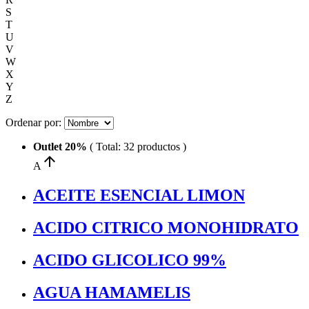
S
T
U
V
W
X
Y
Z
Ordenar por:
Outlet 20%
( Total: 32 productos )
arrow_upward
A
ACEITE ESENCIAL LIMON
ACIDO CITRICO MONOHIDRATO
ACIDO GLICOLICO 99%
AGUA HAMAMELIS