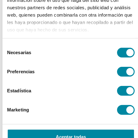
Disolventes
nuestros partners de redes sociales, publicidad y análisis
Espesantes y Gelificantes
Excipientes Varios
web, quienes pueden combinarla con otra información que
Filtros Solares
les haya proporcionado o que hayan recopilado a partir del
Reguladores Ph
uso que haya hecho de sus servicios.
Siliconas
Tensioactivos
Ver todos
Selección
keyboard_arrow_right
Necesarias
de
Bases y Jarabes
consentimiento
Bases
Emulsionantes
Preferencias
Jarabes
Ver todos
Estadística
keyboard_arrow_right
Aceites y Ceras
Aceites
Marketing
Ceras
Otras Grasas
Ver todos
keyboard_arrow_right
Cápsulas
Aceptar todas