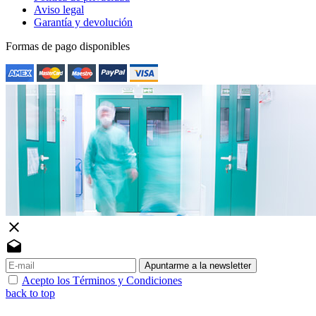
Aviso legal
Garantía y devolución
Formas de pago disponibles
close
drafts
Apuntarme a la newsletter
Acepto los Términos y Condiciones
back to top