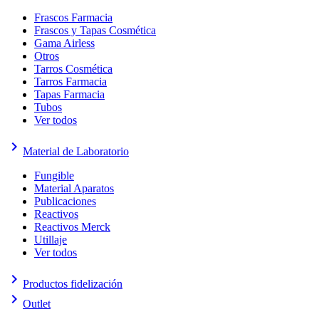
Frascos Farmacia
Frascos y Tapas Cosmética
Gama Airless
Otros
Tarros Cosmética
Tarros Farmacia
Tapas Farmacia
Tubos
Ver todos
keyboard_arrow_right
Material de Laboratorio
Fungible
Material Aparatos
Publicaciones
Reactivos
Reactivos Merck
Utillaje
Ver todos
keyboard_arrow_right
Productos fidelización
keyboard_arrow_right
Outlet