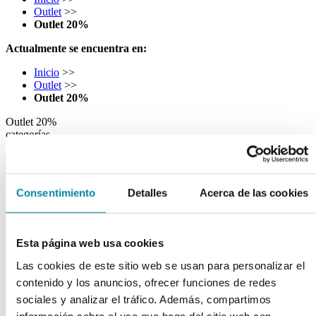
Outlet
>>
Outlet 20%
Actualmente se encuentra en:
Inicio
>>
Outlet
>>
Outlet 20%
Outlet 20%
categorías
keyboard_arrow_right
Activos
Principios Activos Farmacéuticos
Principios Activos Cosméticos
Consentimiento
Detalles
Acerca de las cookies
Productos Exclusivos Farmacéuticos
Vitaminas
Otros Activos
Ver todos
Esta página web usa cookies
Las cookies de este sitio web se usan para personalizar el
keyboard_arrow_right
Excipientes
contenido y los anuncios, ofrecer funciones de redes
Colorantes y Conservantes
sociales y analizar el tráfico. Además, compartimos
Excipientes Varios Restringido
información sobre el uso que haga del sitio web con