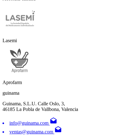
Lasemi
Aprofarm
guinama
Guinama, S.L.U. Calle Oslo, 3,
46185 La Pobla de Vallbona, Valencia
drafts
info@guinama.com
drafts
ventas@guinama.com