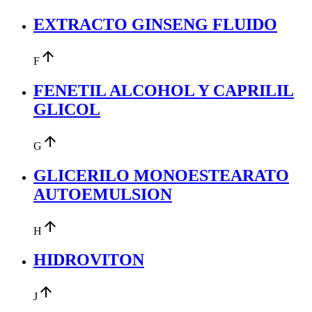
EXTRACTO GINSENG FLUIDO
arrow_upward
F
FENETIL ALCOHOL Y CAPRILIL
GLICOL
arrow_upward
G
GLICERILO MONOESTEARATO
AUTOEMULSION
arrow_upward
H
HIDROVITON
arrow_upward
J