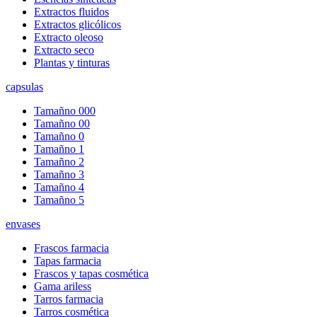
Extractos fluidos
Extractos glicólicos
Extracto oleoso
Extracto seco
Plantas y tinturas
capsulas
Tamañno 000
Tamañno 00
Tamañno 0
Tamañno 1
Tamañno 2
Tamañno 3
Tamañno 4
Tamañno 5
envases
Frascos farmacia
Tapas farmacia
Frascos y tapas cosmética
Gama ariless
Tarros farmacia
Tarros cosmética