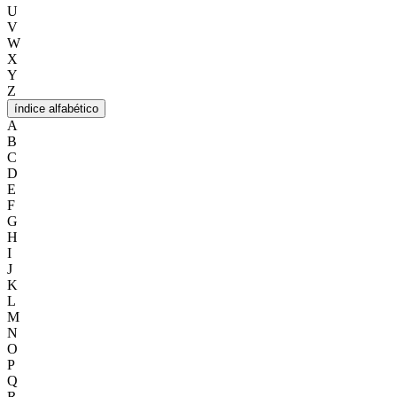
U
V
W
X
Y
Z
índice alfabético
A
B
C
D
E
F
G
H
I
J
K
L
M
N
O
P
Q
R