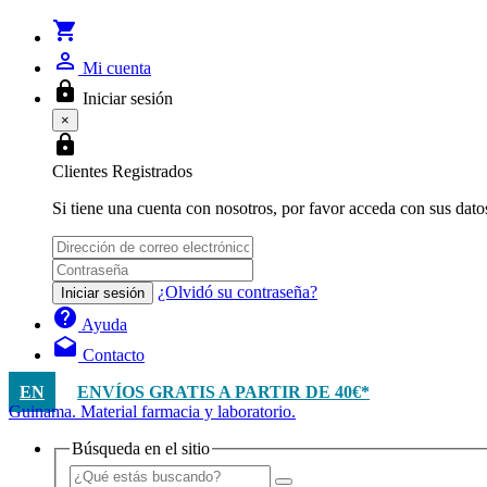
shopping_cart
person_outline
Mi cuenta
lock
Iniciar sesión
×
lock
Clientes Registrados
Si tiene una cuenta con nosotros, por favor acceda con sus dato
¿Olvidó su contraseña?
Iniciar sesión
help
Ayuda
drafts
Contacto
EN
ENVÍOS GRATIS A PARTIR DE 40€*
Guinama. Material farmacia y laboratorio.
Búsqueda en el sitio