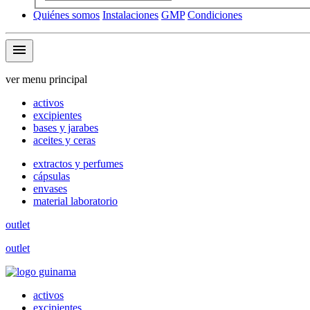
Quiénes somos
Instalaciones
GMP
Condiciones
menu
ver menu principal
activos
excipientes
bases y jarabes
aceites y ceras
extractos y perfumes
cápsulas
envases
material laboratorio
outlet
outlet
activos
excipientes