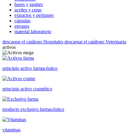
bases y jarabes
aceites y ceras
extractos y perfumes
cápsulas
envases
material laboratorio
descargar el catálogo Hospitales
descargar el catálogo Veterinaria
activos
principio activo farmacéutico
principio activo cosmético
producto exclusivo farmacéutico
vitaminas