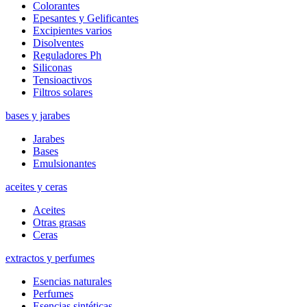
Colorantes
Epesantes y Gelificantes
Excipientes varios
Disolventes
Reguladores Ph
Siliconas
Tensioactivos
Filtros solares
bases y jarabes
Jarabes
Bases
Emulsionantes
aceites y ceras
Aceites
Otras grasas
Ceras
extractos y perfumes
Esencias naturales
Perfumes
Esencias sintéticas