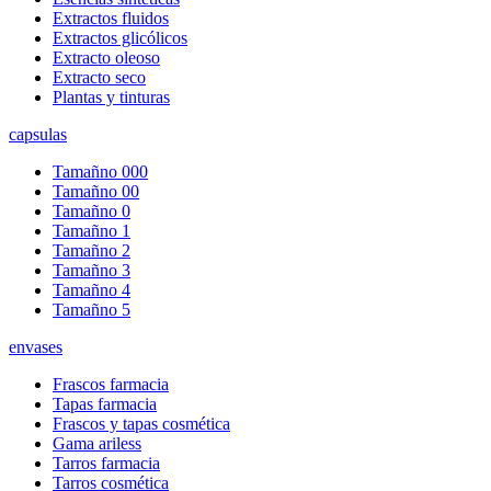
Extractos fluidos
Extractos glicólicos
Extracto oleoso
Extracto seco
Plantas y tinturas
capsulas
Tamañno 000
Tamañno 00
Tamañno 0
Tamañno 1
Tamañno 2
Tamañno 3
Tamañno 4
Tamañno 5
envases
Frascos farmacia
Tapas farmacia
Frascos y tapas cosmética
Gama ariless
Tarros farmacia
Tarros cosmética