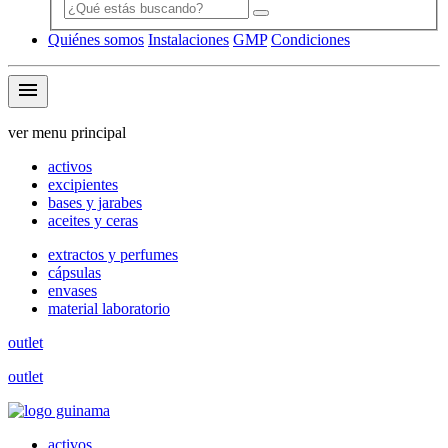
Quiénes somos
Instalaciones
GMP
Condiciones
menu
ver menu principal
activos
excipientes
bases y jarabes
aceites y ceras
extractos y perfumes
cápsulas
envases
material laboratorio
outlet
outlet
activos