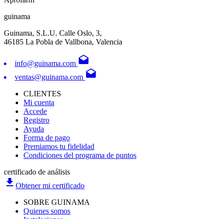
guinama
Guinama, S.L.U. Calle Oslo, 3,
46185 La Pobla de Vallbona, Valencia
drafts
info@guinama.com
drafts
ventas@guinama.com
CLIENTES
Mi cuenta
Accede
Registro
Ayuda
Forma de pago
Premiamos tu fidelidad
Condiciones del programa de puntos
certificado de análisis
file_download
Obtener mi certificado
SOBRE GUINAMA
Quienes somos