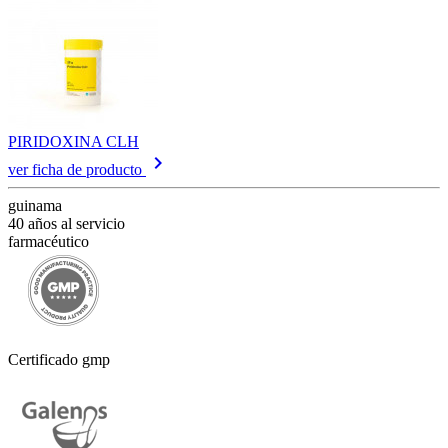
PIRIDOXINA CLH
keyboard_arrow_right
ver ficha de producto
guinama
40 años al servicio
farmacéutico
Certificado gmp