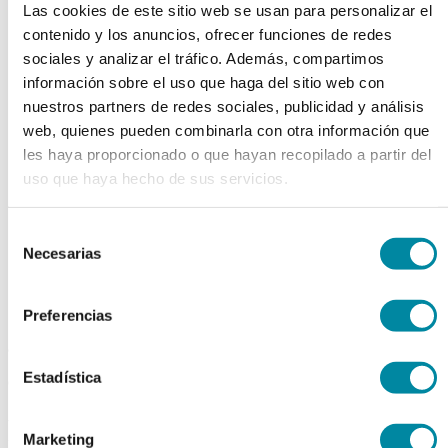
Las cookies de este sitio web se usan para personalizar el
chevron_left
chevron_right
contenido y los anuncios, ofrecer funciones de redes
sociales y analizar el tráfico. Además, compartimos
información sobre el uso que haga del sitio web con
nuestros partners de redes sociales, publicidad y análisis
web, quienes pueden combinarla con otra información que
les haya proporcionado o que hayan recopilado a partir del
uso que haya hecho de sus servicios.
Selección
Necesarias
de
consentimiento
Preferencias
adquiriendo este producto
Estadística
consigue 15 puntos de fidelización
RIBOFLAVINA
Marketing