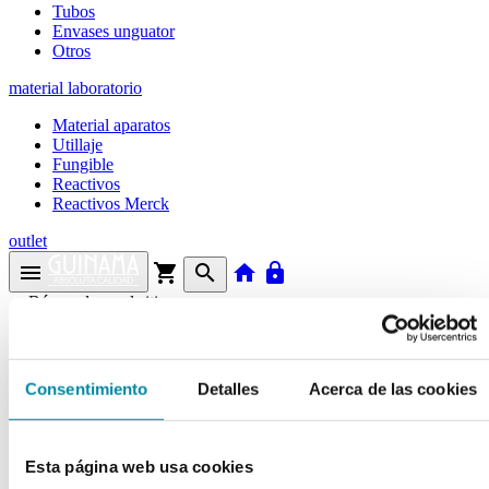
Tubos
Envases unguator
Otros
material laboratorio
Material aparatos
Utillaje
Fungible
Reactivos
Reactivos Merck
outlet
menu
shopping_cart
search
home
lock
Búsqueda en el sitio
Actualmente se encuentra en:
Consentimiento
Detalles
Acerca de las cookies
Inicio
>>
RIBOFLAVINA
arrow_back
Esta página web usa cookies
Ficha de producto