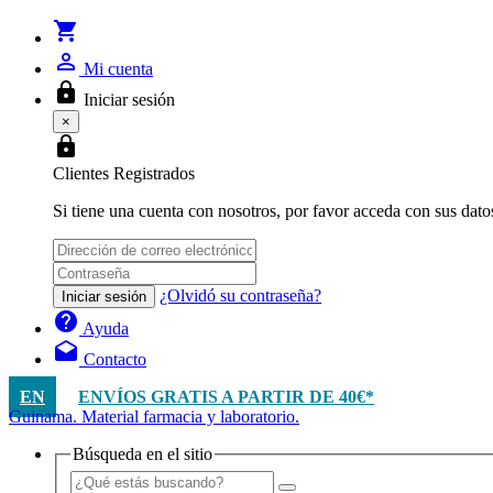
shopping_cart
person_outline
Mi cuenta
lock
Iniciar sesión
×
lock
Clientes Registrados
Si tiene una cuenta con nosotros, por favor acceda con sus dato
¿Olvidó su contraseña?
Iniciar sesión
help
Ayuda
drafts
Contacto
EN
ENVÍOS GRATIS A PARTIR DE 40€*
Guinama. Material farmacia y laboratorio.
Búsqueda en el sitio