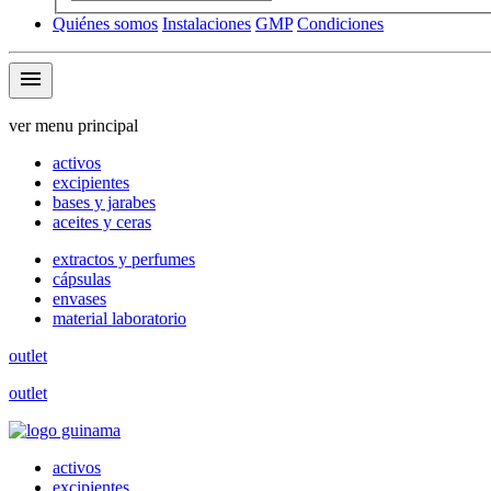
Quiénes somos
Instalaciones
GMP
Condiciones
menu
ver menu principal
activos
excipientes
bases y jarabes
aceites y ceras
extractos y perfumes
cápsulas
envases
material laboratorio
outlet
outlet
activos
excipientes