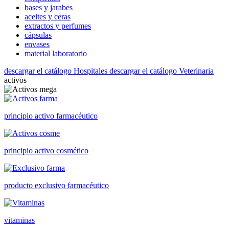
bases y jarabes
aceites y ceras
extractos y perfumes
cápsulas
envases
material laboratorio
descargar el catálogo Hospitales
descargar el catálogo Veterinaria
activos
principio activo farmacéutico
principio activo cosmético
producto exclusivo farmacéutico
vitaminas