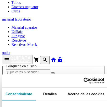
Tubos
Envases unguator
Otros
material laboratorio
Material aparatos
Utillaje
Fungible
Reactivos
Reactivos Merck
outlet
menu
shopping_cart
search
home
lock
Búsqueda en el sitio
Actualmente se encuentra en:
Inicio
>>
BIOTINA
Consentimiento
Detalles
Acerca de las cookies
arrow_back
Ficha de producto