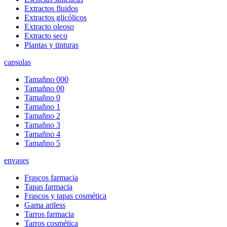
Extractos fluidos
Extractos glicólicos
Extracto oleoso
Extracto seco
Plantas y tinturas
capsulas
Tamañno 000
Tamañno 00
Tamañno 0
Tamañno 1
Tamañno 2
Tamañno 3
Tamañno 4
Tamañno 5
envases
Frascos farmacia
Tapas farmacia
Frascos y tapas cosmética
Gama ariless
Tarros farmacia
Tarros cosmética