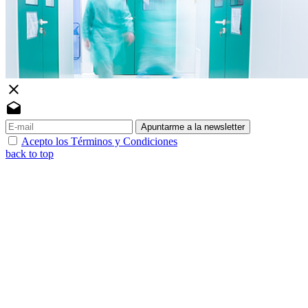
close
drafts
Apuntarme a la newsletter
Acepto los Términos y Condiciones
back to top