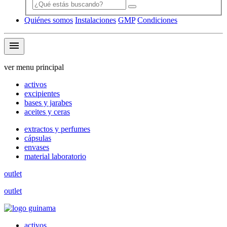
Quiénes somos
Instalaciones
GMP
Condiciones
menu
ver menu principal
activos
excipientes
bases y jarabes
aceites y ceras
extractos y perfumes
cápsulas
envases
material laboratorio
outlet
outlet
activos