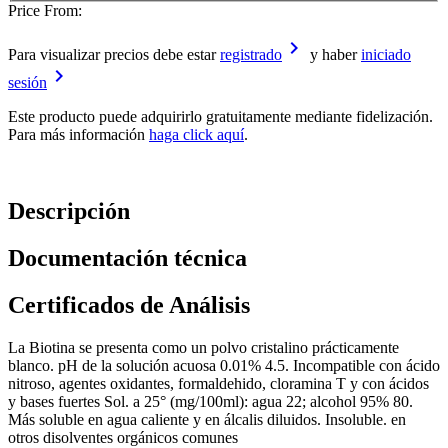
Price From:
keyboard_arrow_right
Para visualizar precios debe estar
registrado
y haber
iniciado
keyboard_arrow_right
sesión
Este producto puede adquirirlo gratuitamente mediante fidelización.
Para más información
haga click aquí
.
Descripción
Documentación técnica
Certificados de Análisis
La Biotina se presenta como un polvo cristalino prácticamente
blanco. pH de la solución acuosa 0.01% 4.5. Incompatible con ácido
nitroso, agentes oxidantes, formaldehido, cloramina T y con ácidos
y bases fuertes Sol. a 25° (mg/100ml): agua 22; alcohol 95% 80.
Más soluble en agua caliente y en álcalis diluidos. Insoluble. en
otros disolventes orgánicos comunes