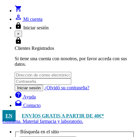
shopping_cart
person_outline
Mi cuenta
lock
Iniciar sesión
×
lock
Clientes Registrados
Si tiene una cuenta con nosotros, por favor acceda con sus
datos.
¿Olvidó su contraseña?
Iniciar sesión
help
Ayuda
drafts
Contacto
EN
ENVÍOS GRATIS A PARTIR DE 40€*
Guinama. Material farmacia y laboratorio.
Búsqueda en el sitio