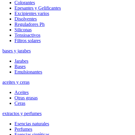
Colorantes
Epesantes y Gelificantes
Excipientes varios
Disolventes
Reguladores Ph
Siliconas
Tensioactivos
Filtros solares
bases y jarabes
Jarabes
Bases
Emulsionantes
aceites y ceras
Aceites
Otras grasas
Ceras
extractos y perfumes
Esencias naturales
Perfumes
Esencias sintéticas