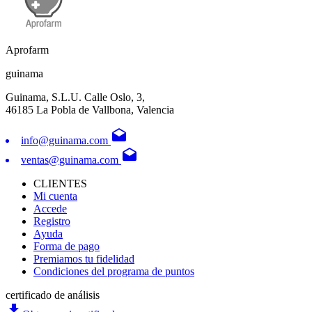
Aprofarm
guinama
Guinama, S.L.U. Calle Oslo, 3,
46185 La Pobla de Vallbona, Valencia
drafts
info@guinama.com
drafts
ventas@guinama.com
CLIENTES
Mi cuenta
Accede
Registro
Ayuda
Forma de pago
Premiamos tu fidelidad
Condiciones del programa de puntos
certificado de análisis
file_download