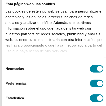
Esta página web usa cookies
chevron_left
chevron_right
Las cookies de este sitio web se usan para personalizar el
contenido y los anuncios, ofrecer funciones de redes
sociales y analizar el tráfico. Además, compartimos
información sobre el uso que haga del sitio web con
nuestros partners de redes sociales, publicidad y análisis
web, quienes pueden combinarla con otra información que
les haya proporcionado o que hayan recopilado a partir del
uso que haya hecho de sus servicios.
Selección
Necesarias
de
consentimiento
adquiriendo este producto
Preferencias
consigue 15 puntos de fidelización
Estadística
BIOTINA