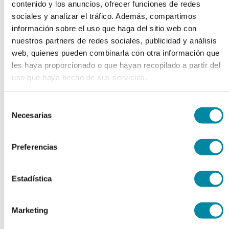
contenido y los anuncios, ofrecer funciones de redes
chevron_left
chevron_right
sociales y analizar el tráfico. Además, compartimos
información sobre el uso que haga del sitio web con
nuestros partners de redes sociales, publicidad y análisis
web, quienes pueden combinarla con otra información que
les haya proporcionado o que hayan recopilado a partir del
uso que haya hecho de sus servicios.
Selección
Necesarias
de
consentimiento
Preferencias
adquiriendo este producto
Estadística
consigue 15 puntos de fidelización
Marketing
NICOTINAMIDA