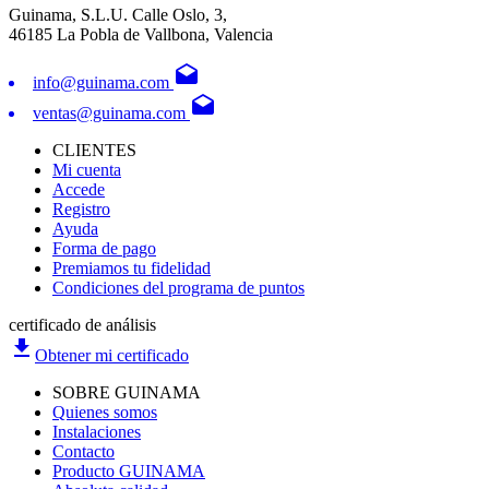
Guinama, S.L.U. Calle Oslo, 3,
46185 La Pobla de Vallbona, Valencia
drafts
info@guinama.com
drafts
ventas@guinama.com
CLIENTES
Mi cuenta
Accede
Registro
Ayuda
Forma de pago
Premiamos tu fidelidad
Condiciones del programa de puntos
certificado de análisis
file_download
Obtener mi certificado
SOBRE GUINAMA
Quienes somos
Instalaciones
Contacto
Producto GUINAMA