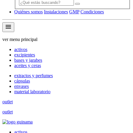
Quiénes somos
Instalaciones
GMP
Condiciones
menu
ver menu principal
activos
excipientes
bases y jarabes
aceites y ceras
extractos y perfumes
cápsulas
envases
material laboratorio
outlet
outlet
activos