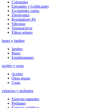
Colorantes
Epesantes y Gelificantes
Excipientes varios
Disolventes
Reguladores Ph
Siliconas
Tensioactivos
Filtros solares
bases y jarabes
Jarabes
Bases
Emulsionantes
aceites y ceras
Aceites
Otras grasas
Ceras
extractos y perfumes
Esencias naturales
Perfumes
Esencias sintéticas