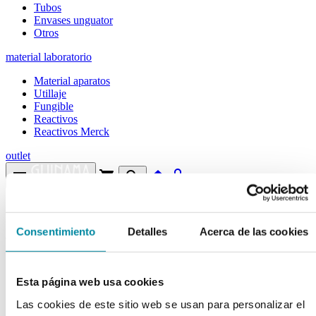
Tubos
Envases unguator
Otros
material laboratorio
Material aparatos
Utillaje
Fungible
Reactivos
Reactivos Merck
outlet
menu
shopping_cart
search
home
lock
Búsqueda en el sitio
Consentimiento
Detalles
Acerca de las cookies
Actualmente se encuentra en:
Inicio
>>
NICOTINAMIDA
Esta página web usa cookies
arrow_back
Ficha de producto
Las cookies de este sitio web se usan para personalizar el