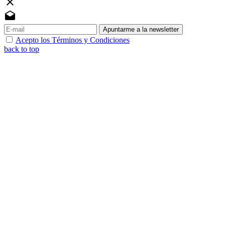
close
drafts
Apuntarme a la newsletter
Acepto los Términos y Condiciones
back to top