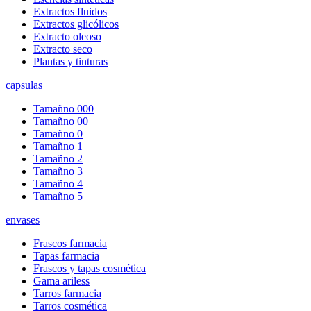
Extractos fluidos
Extractos glicólicos
Extracto oleoso
Extracto seco
Plantas y tinturas
capsulas
Tamañno 000
Tamañno 00
Tamañno 0
Tamañno 1
Tamañno 2
Tamañno 3
Tamañno 4
Tamañno 5
envases
Frascos farmacia
Tapas farmacia
Frascos y tapas cosmética
Gama ariless
Tarros farmacia
Tarros cosmética