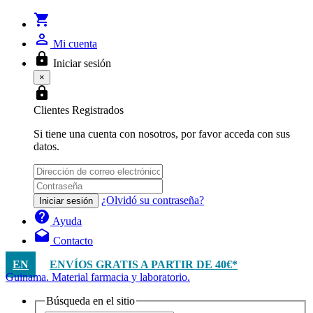
shopping_cart
person_outline
Mi cuenta
lock
Iniciar sesión
×
lock
Clientes Registrados
Si tiene una cuenta con nosotros, por favor acceda con sus
datos.
¿Olvidó su contraseña?
Iniciar sesión
help
Ayuda
drafts
Contacto
EN
ENVÍOS GRATIS A PARTIR DE 40€*
Guinama. Material farmacia y laboratorio.
Búsqueda en el sitio