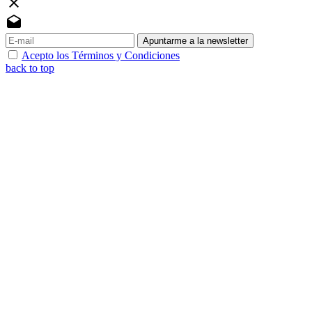
close
drafts
Apuntarme a la newsletter
Acepto los Términos y Condiciones
back to top