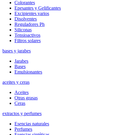
Colorantes
Epesantes y Gelificantes
Excipientes varios
Disolventes
Reguladores Ph
Siliconas
Tensioactivos
Filtros solares
bases y jarabes
Jarabes
Bases
Emulsionantes
aceites y ceras
Aceites
Otras grasas
Ceras
extractos y perfumes
Esencias naturales
Perfumes
Esencias sintéticas