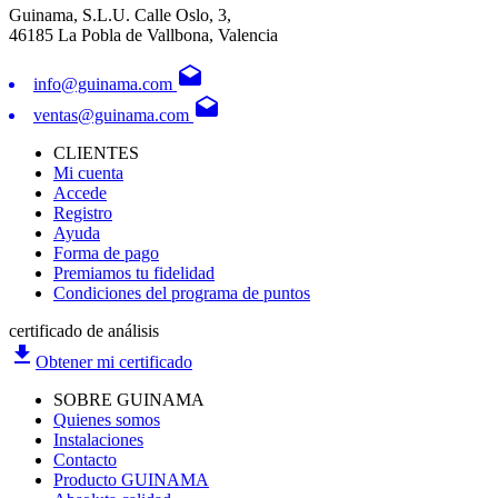
Guinama, S.L.U. Calle Oslo, 3,
46185 La Pobla de Vallbona, Valencia
drafts
info@guinama.com
drafts
ventas@guinama.com
CLIENTES
Mi cuenta
Accede
Registro
Ayuda
Forma de pago
Premiamos tu fidelidad
Condiciones del programa de puntos
certificado de análisis
file_download
Obtener mi certificado
SOBRE GUINAMA
Quienes somos
Instalaciones
Contacto
Producto GUINAMA