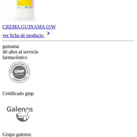
CREMA GUINAMA O/W
keyboard_arrow_right
ver ficha de producto
guinama
40 años al servicio
farmacéutico
Certificado gmp
Grupo galenos