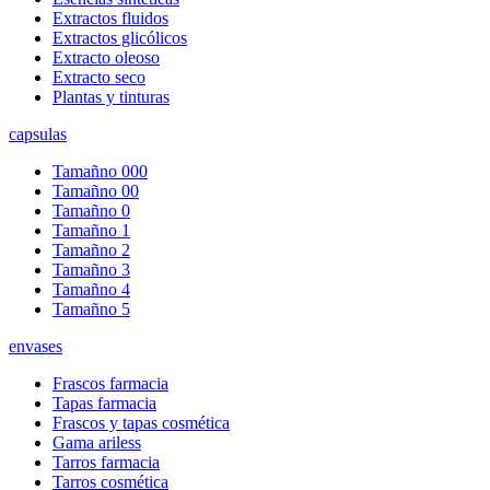
Extractos fluidos
Extractos glicólicos
Extracto oleoso
Extracto seco
Plantas y tinturas
capsulas
Tamañno 000
Tamañno 00
Tamañno 0
Tamañno 1
Tamañno 2
Tamañno 3
Tamañno 4
Tamañno 5
envases
Frascos farmacia
Tapas farmacia
Frascos y tapas cosmética
Gama ariless
Tarros farmacia
Tarros cosmética