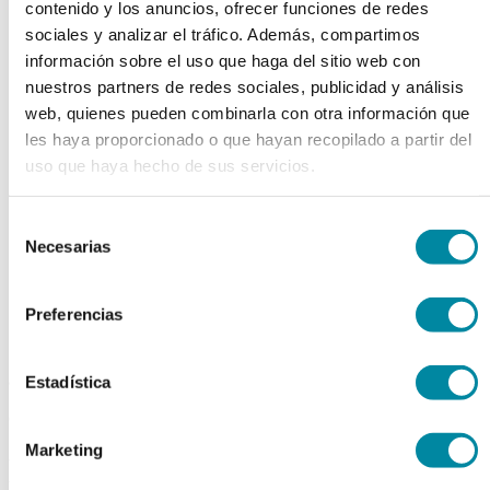
contenido y los anuncios, ofrecer funciones de redes
chevron_left
chevron_right
sociales y analizar el tráfico. Además, compartimos
información sobre el uso que haga del sitio web con
nuestros partners de redes sociales, publicidad y análisis
web, quienes pueden combinarla con otra información que
les haya proporcionado o que hayan recopilado a partir del
uso que haya hecho de sus servicios.
Selección
Necesarias
de
consentimiento
Preferencias
adquiriendo este producto
Estadística
consigue 15 puntos de fidelización
Marketing
DEXPANTENOL