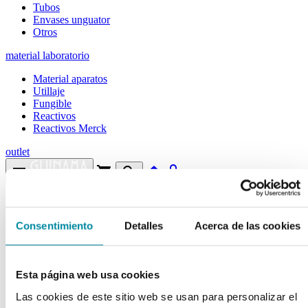
Tubos
Envases unguator
Otros
material laboratorio
Material aparatos
Utillaje
Fungible
Reactivos
Reactivos Merck
outlet
menu
shopping_cart
search
home
lock
Búsqueda en el sitio
Consentimiento
Detalles
Acerca de las cookies
Actualmente se encuentra en:
Inicio
>>
DEXPANTENOL
Esta página web usa cookies
arrow_back
Ficha de producto
Las cookies de este sitio web se usan para personalizar el