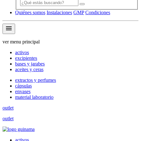
Quiénes somos
Instalaciones
GMP
Condiciones
menu
ver menu principal
activos
excipientes
bases y jarabes
aceites y ceras
extractos y perfumes
cápsulas
envases
material laboratorio
outlet
outlet
activos