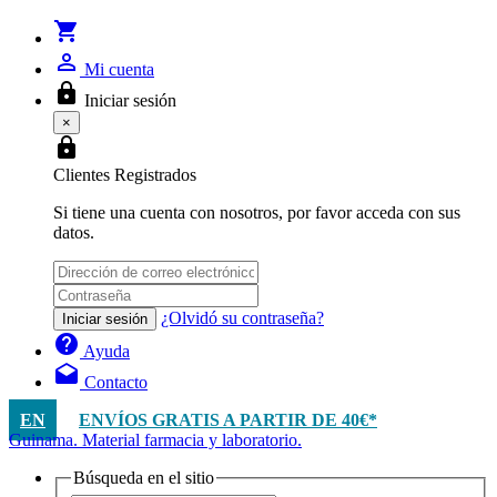
shopping_cart
person_outline
Mi cuenta
lock
Iniciar sesión
×
lock
Clientes Registrados
Si tiene una cuenta con nosotros, por favor acceda con sus
datos.
¿Olvidó su contraseña?
Iniciar sesión
help
Ayuda
drafts
Contacto
EN
ENVÍOS GRATIS A PARTIR DE 40€*
Guinama. Material farmacia y laboratorio.
Búsqueda en el sitio