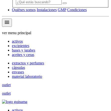
Quiénes somos
Instalaciones
GMP
Condiciones
menu
ver menu principal
activos
excipientes
bases y jarabes
aceites y ceras
extractos y perfumes
cápsulas
envases
material laboratorio
outlet
outlet
activos