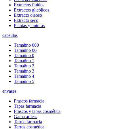
Extractos fluidos
Extractos glicólicos
Extracto oleoso
Extracto seco
Plantas y tinturas
capsulas
Tamañno 000
Tamañno 00
Tamañno 0
Tamañno 1
Tamañno 2
Tamañno 3
Tamañno 4
Tamañno 5
envases
Frascos farmacia
Tapas farmacia
Frascos y tapas cosmética
Gama ariless
Tarros farmacia
Tarros cosmética