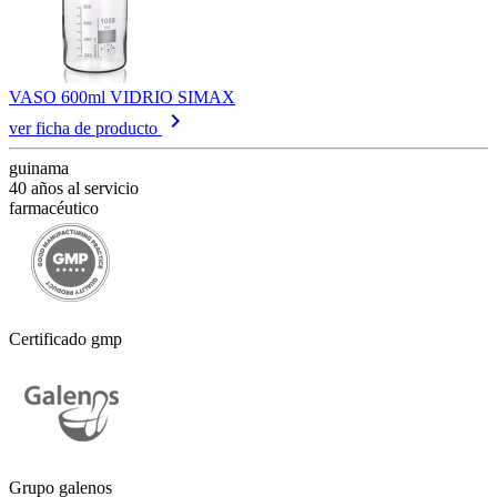
VASO 600ml VIDRIO SIMAX
keyboard_arrow_right
ver ficha de producto
guinama
40 años al servicio
farmacéutico
Certificado gmp
Grupo galenos