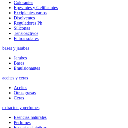
Colorantes
Epesantes y Gelificantes
Excipientes varios
Disolventes
Reguladores Ph
Siliconas
Tensioactivos
Filtros solares
bases y jarabes
Jarabes
Bases
Emulsionantes
aceites y ceras
Aceites
Otras grasas
Ceras
extractos y perfumes
Esencias naturales
Perfumes
Esencias sintéticas