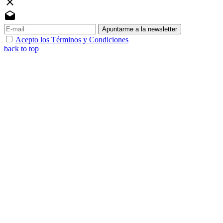
close
drafts
Apuntarme a la newsletter
Acepto los Términos y Condiciones
back to top