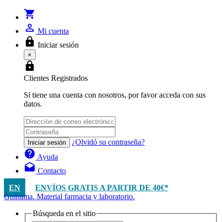
shopping_cart
person_outline
Mi cuenta
lock
Iniciar sesión
×
lock
Clientes Registrados
Si tiene una cuenta con nosotros, por favor acceda con sus
datos.
¿Olvidó su contraseña?
Iniciar sesión
help
Ayuda
drafts
Contacto
EN
ENVÍOS GRATIS A PARTIR DE 40€*
Guinama. Material farmacia y laboratorio.
Búsqueda en el sitio