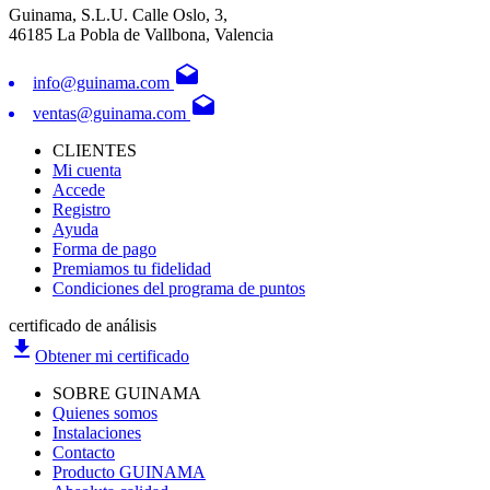
Guinama, S.L.U. Calle Oslo, 3,
46185 La Pobla de Vallbona, Valencia
drafts
info@guinama.com
drafts
ventas@guinama.com
CLIENTES
Mi cuenta
Accede
Registro
Ayuda
Forma de pago
Premiamos tu fidelidad
Condiciones del programa de puntos
certificado de análisis
file_download
Obtener mi certificado
SOBRE GUINAMA
Quienes somos
Instalaciones
Contacto
Producto GUINAMA