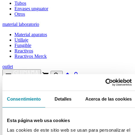
Tubos
Envases unguator
Otros
material laboratorio
Material aparatos
Utillaje
Fungible
Reactivos
Reactivos Merck
outlet
menu
shopping_cart
search
home
lock
Búsqueda en el sitio
Consentimiento
Detalles
Acerca de las cookies
Actualmente se encuentra en:
Inicio
>>
CREATINA MONOHIDRATO
Esta página web usa cookies
arrow_back
Ficha de producto
Las cookies de este sitio web se usan para personalizar el