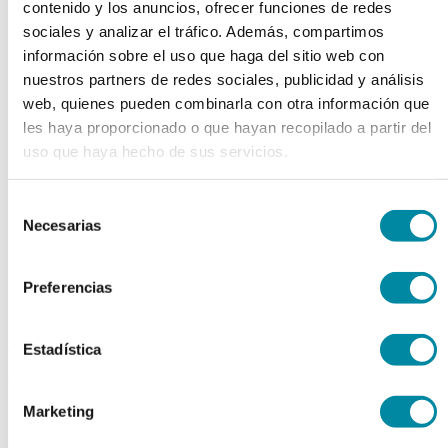
contenido y los anuncios, ofrecer funciones de redes
chevron_left
chevron_right
sociales y analizar el tráfico. Además, compartimos
información sobre el uso que haga del sitio web con
nuestros partners de redes sociales, publicidad y análisis
web, quienes pueden combinarla con otra información que
les haya proporcionado o que hayan recopilado a partir del
uso que haya hecho de sus servicios.
Selección
Necesarias
de
consentimiento
Preferencias
adquiriendo este producto
Estadística
consigue 15 puntos de fidelización
Marketing
CREATINA MONOHIDRATO