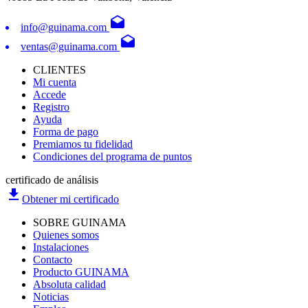
drafts
info@guinama.com
drafts
ventas@guinama.com
CLIENTES
Mi cuenta
Accede
Registro
Ayuda
Forma de pago
Premiamos tu fidelidad
Condiciones del programa de puntos
certificado de análisis
file_download
Obtener mi certificado
SOBRE GUINAMA
Quienes somos
Instalaciones
Contacto
Producto GUINAMA
Absoluta calidad
Noticias