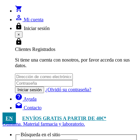
shopping_cart
person_outline
Mi cuenta
lock
Iniciar sesión
×
lock
Clientes Registrados
Si tiene una cuenta con nosotros, por favor acceda con sus
datos.
¿Olvidó su contraseña?
Iniciar sesión
help
Ayuda
drafts
Contacto
EN
ENVÍOS GRATIS A PARTIR DE 40€*
Guinama. Material farmacia y laboratorio.
Búsqueda en el sitio