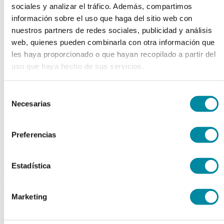
sociales y analizar el tráfico. Además, compartimos
chevron_left
chevron_right
información sobre el uso que haga del sitio web con
nuestros partners de redes sociales, publicidad y análisis
web, quienes pueden combinarla con otra información que
les haya proporcionado o que hayan recopilado a partir del
uso que haya hecho de sus servicios.
Selección
Necesarias
de
consentimiento
Preferencias
Estadística
adquiriendo este producto
consigue 15 puntos de fidelización
Marketing
ISOLEUCINA-L