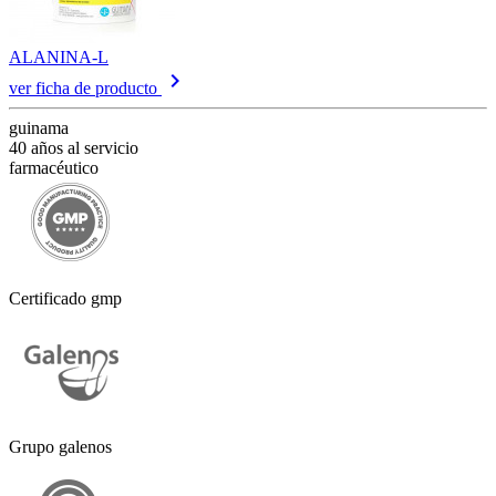
ALANINA-L
keyboard_arrow_right
ver ficha de producto
guinama
40 años al servicio
farmacéutico
Certificado gmp
Grupo galenos