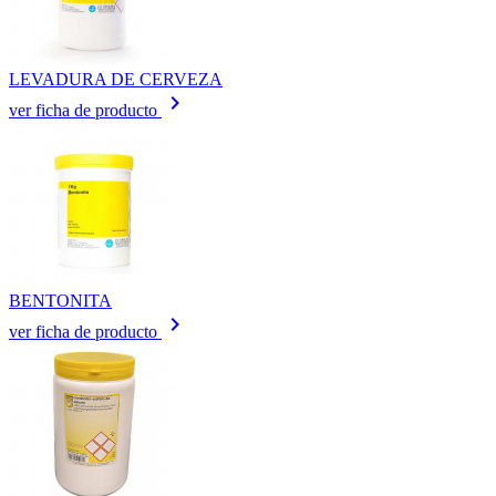
LEVADURA DE CERVEZA
keyboard_arrow_right
ver ficha de producto
BENTONITA
keyboard_arrow_right
ver ficha de producto