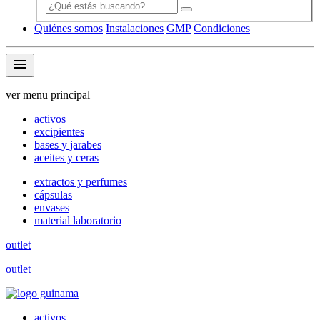
Quiénes somos
Instalaciones
GMP
Condiciones
menu
ver menu principal
activos
excipientes
bases y jarabes
aceites y ceras
extractos y perfumes
cápsulas
envases
material laboratorio
outlet
outlet
activos