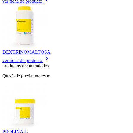
ver ficha de producto
DEXTRINOMALTOSA
keyboard_arrow_right
ver ficha de producto
productos recomendados
Quizás le pueda interesar...
PROLINA-L