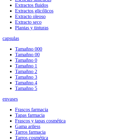
Extractos fluidos
Extractos glicólicos
Extracto oleoso
Extracto seco
Plantas y tinturas
capsulas
Tamañno 000
Tamañno 00
Tamañno 0
Tamañno 1
Tamañno 2
Tamañno 3
Tamañno 4
Tamañno 5
envases
Frascos farmacia
Tapas farmacia
Frascos y tapas cosmética
Gama ariless
Tarros farmacia
Tarros cosmética