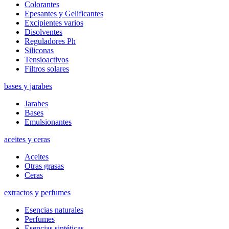
Colorantes
Epesantes y Gelificantes
Excipientes varios
Disolventes
Reguladores Ph
Siliconas
Tensioactivos
Filtros solares
bases y jarabes
Jarabes
Bases
Emulsionantes
aceites y ceras
Aceites
Otras grasas
Ceras
extractos y perfumes
Esencias naturales
Perfumes
Esencias sintéticas