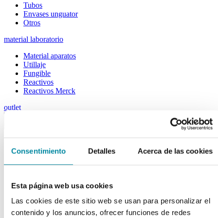
Tubos
Envases unguator
Otros
material laboratorio
Material aparatos
Utillaje
Fungible
Reactivos
Reactivos Merck
outlet
menu
shopping_cart
search
home
lock
Búsqueda en el sitio
Consentimiento
Detalles
Acerca de las cookies
Actualmente se encuentra en:
Inicio
>>
Esta página web usa cookies
ISOLEUCINA-L
Las cookies de este sitio web se usan para personalizar el
arrow_back
Ficha de producto
contenido y los anuncios, ofrecer funciones de redes