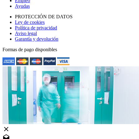
Empleo
Ayudas
PROTECCIÓN DE DATOS
Ley de cookies
Política de privacidad
Aviso legal
Garantía y devolución
Formas de pago disponibles
close
drafts