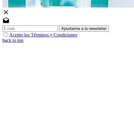
close
drafts
Apuntarme a la newsletter
Acepto los Términos y Condiciones
back to top