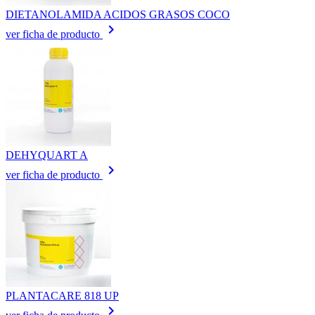
DIETANOLAMIDA ACIDOS GRASOS COCO
keyboard_arrow_right
ver ficha de producto
DEHYQUART A
keyboard_arrow_right
ver ficha de producto
PLANTACARE 818 UP
keyboard_arrow_right