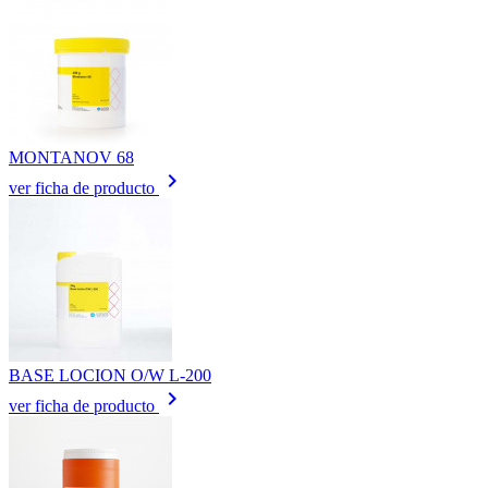
MONTANOV 68
keyboard_arrow_right
ver ficha de producto
BASE LOCION O/W L-200
keyboard_arrow_right
ver ficha de producto