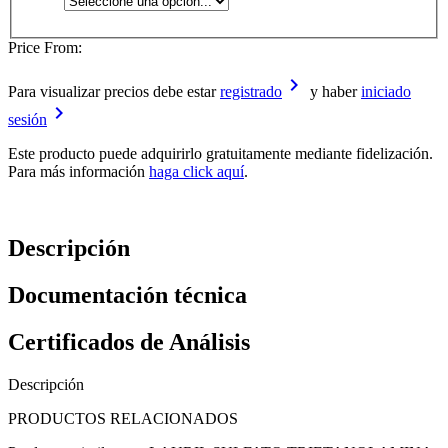
Price From:
keyboard_arrow_right
Para visualizar precios debe estar
registrado
y haber
iniciado
keyboard_arrow_right
sesión
Este producto puede adquirirlo gratuitamente mediante fidelización.
Para más información
haga click aquí
.
Descripción
Documentación técnica
Certificados de Análisis
Descripción
PRODUCTOS RELACIONADOS