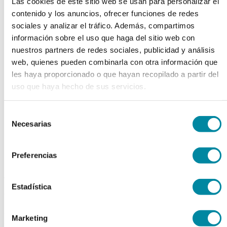
Las cookies de este sitio web se usan para personalizar el
chevron_left
chevron_right
contenido y los anuncios, ofrecer funciones de redes
sociales y analizar el tráfico. Además, compartimos
información sobre el uso que haga del sitio web con
nuestros partners de redes sociales, publicidad y análisis
web, quienes pueden combinarla con otra información que
les haya proporcionado o que hayan recopilado a partir del
uso que haya hecho de sus servicios.
Selección
Necesarias
de
consentimiento
Preferencias
adquiriendo este producto
Estadística
consigue 15 puntos de fidelización
LAURIL SULFATO
Marketing