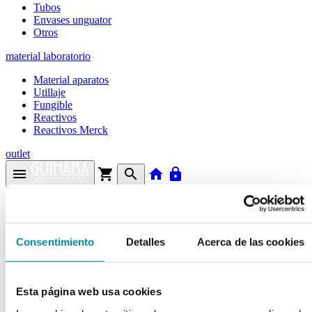
Tubos
Envases unguator
Otros
material laboratorio
Material aparatos
Utillaje
Fungible
Reactivos
Reactivos Merck
outlet
menu
shopping_cart
search
home
lock
Búsqueda en el sitio
Actualmente se encuentra en:
Consentimiento
Detalles
Acerca de las cookies
Inicio
>>
LAURIL SULFATO TRIETANOLAMINA
Esta página web usa cookies
arrow_back
Ficha de producto