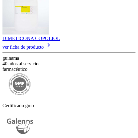
DIMETICONA COPOLIOL
keyboard_arrow_right
ver ficha de producto
guinama
40 años al servicio
farmacéutico
Certificado gmp