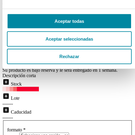
TRIETANOLAMINA
Ref. Mg93512
Aceptar todas
Disponibilidad:
BAJO RESERVA
Aceptar seleccionadas
( 0 )
local_shipping
Disponibilidad:
Entrega inmediata
Rechazar
Price From:
Su producto es bajo reserva y le será entregado en 1 semana.
Descripción corta
add_box
Stock
add_box
Lote
-------
add_box
Caducidad
-------
formato
*