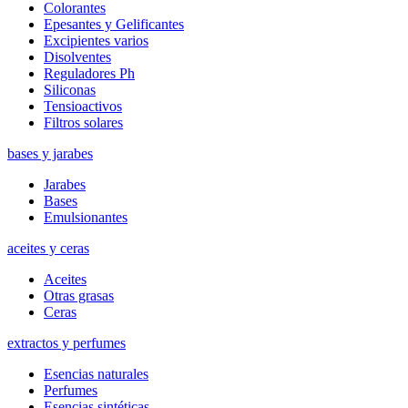
Colorantes
Epesantes y Gelificantes
Excipientes varios
Disolventes
Reguladores Ph
Siliconas
Tensioactivos
Filtros solares
bases y jarabes
Jarabes
Bases
Emulsionantes
aceites y ceras
Aceites
Otras grasas
Ceras
extractos y perfumes
Esencias naturales
Perfumes
Esencias sintéticas