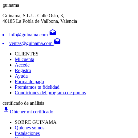
guinama
Guinama, S.L.U. Calle Oslo, 3,
46185 La Pobla de Vallbona, Valencia
drafts
info@guinama.com
drafts
ventas@guinama.com
CLIENTES
Mi cuenta
Accede
Registro
Ayuda
Forma de pago
Premiamos tu fidelidad
Condiciones del programa de puntos
certificado de análisis
file_download
Obtener mi certificado
SOBRE GUINAMA
Quienes somos
Instalaciones