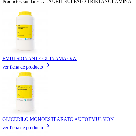
Productos similares a: LAURIL SULFATO TRIETANOLAMINA
EMULSIONANTE GUINAMA O/W
keyboard_arrow_right
ver ficha de producto
GLICERILO MONOESTEARATO AUTOEMULSION
keyboard_arrow_right
ver ficha de producto