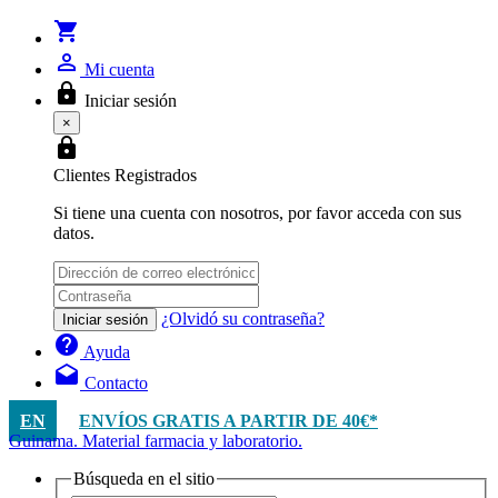
shopping_cart
person_outline
Mi cuenta
lock
Iniciar sesión
×
lock
Clientes Registrados
Si tiene una cuenta con nosotros, por favor acceda con sus
datos.
¿Olvidó su contraseña?
Iniciar sesión
help
Ayuda
drafts
Contacto
EN
ENVÍOS GRATIS A PARTIR DE 40€*
Guinama. Material farmacia y laboratorio.
Búsqueda en el sitio