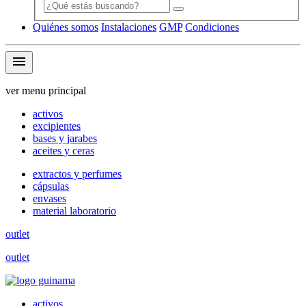
Quiénes somos
Instalaciones
GMP
Condiciones
menu
ver menu principal
activos
excipientes
bases y jarabes
aceites y ceras
extractos y perfumes
cápsulas
envases
material laboratorio
outlet
outlet
activos