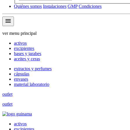
Quiénes somos
Instalaciones
GMP
Condiciones
menu
ver menu principal
activos
excipientes
bases y jarabes
aceites y ceras
extractos y perfumes
cápsulas
envases
material laboratorio
outlet
outlet
activos
excipientes