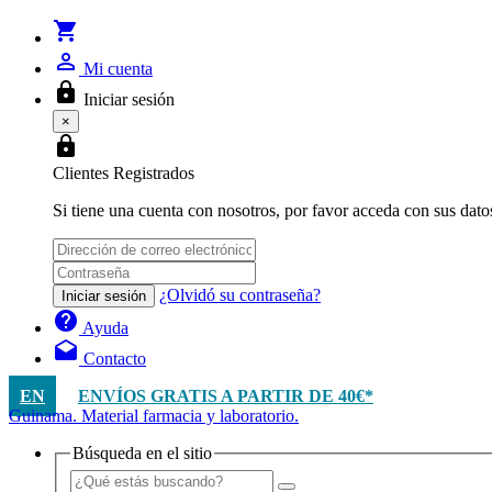
shopping_cart
person_outline
Mi cuenta
lock
Iniciar sesión
×
lock
Clientes Registrados
Si tiene una cuenta con nosotros, por favor acceda con sus dato
¿Olvidó su contraseña?
Iniciar sesión
help
Ayuda
drafts
Contacto
EN
ENVÍOS GRATIS A PARTIR DE 40€*
Guinama. Material farmacia y laboratorio.
Búsqueda en el sitio