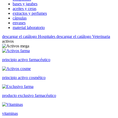
bases y jarabes
aceites y ceras
extractos y perfumes
cápsulas
envases
material laboratorio
descargar el catálogo Hospitales
descargar el catálogo Veterinaria
activos
principio activo farmacéutico
principio activo cosmético
producto exclusivo farmacéutico
vitaminas