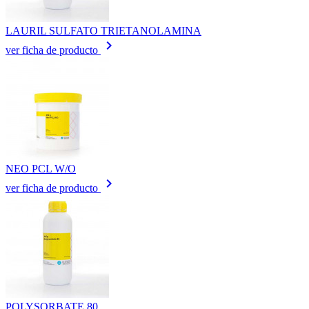
LAURIL SULFATO TRIETANOLAMINA
keyboard_arrow_right
ver ficha de producto
NEO PCL W/O
keyboard_arrow_right
ver ficha de producto
POLYSORBATE 80