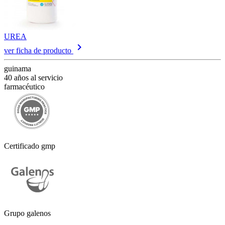
UREA
keyboard_arrow_right
ver ficha de producto
guinama
40 años al servicio
farmacéutico
Certificado gmp
Grupo galenos