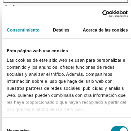
chevron_left
chevron_right
Consentimiento
Detalles
Acerca de las cookies
Esta página web usa cookies
Las cookies de este sitio web se usan para personalizar el
contenido y los anuncios, ofrecer funciones de redes
sociales y analizar el tráfico. Además, compartimos
información sobre el uso que haga del sitio web con
nuestros partners de redes sociales, publicidad y análisis
web, quienes pueden combinarla con otra información que
adquiriendo este producto
les haya proporcionado o que hayan recopilado a partir del
uso que haya hecho de sus servicios.
consigue 15 puntos de fidelización
EMULSIONANTE GUINAMA
Selección
Necesarias