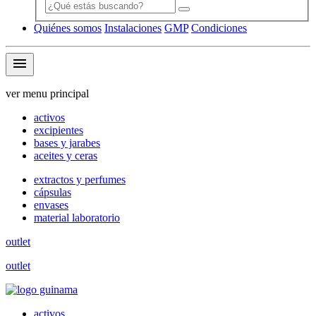
Quiénes somos
Instalaciones
GMP
Condiciones
menu
ver menu principal
activos
excipientes
bases y jarabes
aceites y ceras
extractos y perfumes
cápsulas
envases
material laboratorio
outlet
outlet
activos