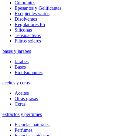
Colorantes
Epesantes y Gelificantes
Excipientes varios
Disolventes
Reguladores Ph
Siliconas
Tensioactivos
Filtros solares
bases y jarabes
Jarabes
Bases
Emulsionantes
aceites y ceras
Aceites
Otras grasas
Ceras
extractos y perfumes
Esencias naturales
Perfumes
Esencias sintéticas