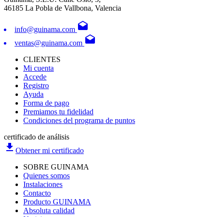
46185 La Pobla de Vallbona, Valencia
drafts
info@guinama.com
drafts
ventas@guinama.com
CLIENTES
Mi cuenta
Accede
Registro
Ayuda
Forma de pago
Premiamos tu fidelidad
Condiciones del programa de puntos
certificado de análisis
file_download
Obtener mi certificado
SOBRE GUINAMA
Quienes somos
Instalaciones
Contacto
Producto GUINAMA
Absoluta calidad