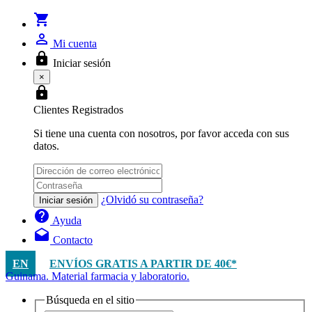
shopping_cart
person_outline
Mi cuenta
lock
Iniciar sesión
×
lock
Clientes Registrados
Si tiene una cuenta con nosotros, por favor acceda con sus
datos.
¿Olvidó su contraseña?
Iniciar sesión
help
Ayuda
drafts
Contacto
EN
ENVÍOS GRATIS A PARTIR DE 40€*
Guinama. Material farmacia y laboratorio.
Búsqueda en el sitio