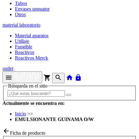
Tubos
Envases unguator
Otros
material laboratorio
Material aparatos
Utillaje
Fungible
Reactivos
Reactivos Merck
outlet
menu
shopping_cart
search
home
lock
Búsqueda en el sitio
Actualmente se encuentra en:
Inicio
>>
EMULSIONANTE GUINAMA O/W
arrow_back
Ficha de producto