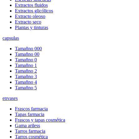
Extractos fluidos
Extractos glicólicos
Extracto oleoso
Extracto seco
Plantas y tinturas
capsulas
Tamañno 000
Tamañno 00
Tamañno 0
Tamañno 1
Tamañno 2
Tamañno 3
Tamañno 4
Tamañno 5
envases
Frascos farmacia
Tapas farmacia
Frascos y tapas cosmética
Gama ariless
Tarros farmacia
Tarros cosmética