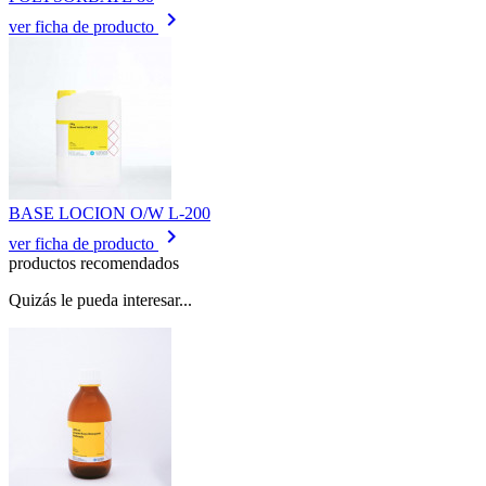
keyboard_arrow_right
ver ficha de producto
BASE LOCION O/W L-200
keyboard_arrow_right
ver ficha de producto
productos recomendados
Quizás le pueda interesar...