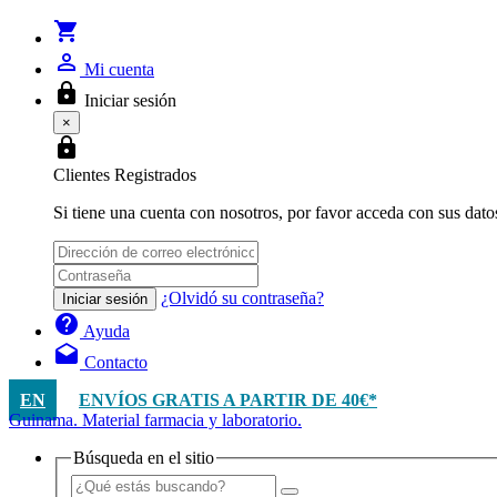
shopping_cart
person_outline
Mi cuenta
lock
Iniciar sesión
×
lock
Clientes Registrados
Si tiene una cuenta con nosotros, por favor acceda con sus dato
¿Olvidó su contraseña?
Iniciar sesión
help
Ayuda
drafts
Contacto
EN
ENVÍOS GRATIS A PARTIR DE 40€*
Guinama. Material farmacia y laboratorio.
Búsqueda en el sitio