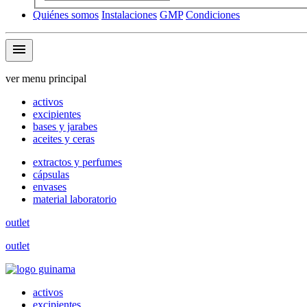
Quiénes somos
Instalaciones
GMP
Condiciones
menu
ver menu principal
activos
excipientes
bases y jarabes
aceites y ceras
extractos y perfumes
cápsulas
envases
material laboratorio
outlet
outlet
activos
excipientes