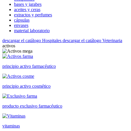
bases y jarabes
aceites y ceras
extractos y perfumes
cápsulas
envases
material laboratorio
descargar el catálogo Hospitales
descargar el catálogo Veterinaria
activos
principio activo farmacéutico
principio activo cosmético
producto exclusivo farmacéutico
vitaminas