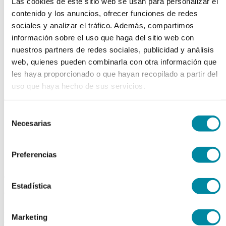
Las cookies de este sitio web se usan para personalizar el
chevron_left
chevron_right
contenido y los anuncios, ofrecer funciones de redes
sociales y analizar el tráfico. Además, compartimos
información sobre el uso que haga del sitio web con
nuestros partners de redes sociales, publicidad y análisis
web, quienes pueden combinarla con otra información que
les haya proporcionado o que hayan recopilado a partir del
uso que haya hecho de sus servicios.
Selección
Necesarias
de
consentimiento
Preferencias
adquiriendo este producto
Estadística
consigue 15 puntos de fidelización
ESENCIA ROSA
Marketing