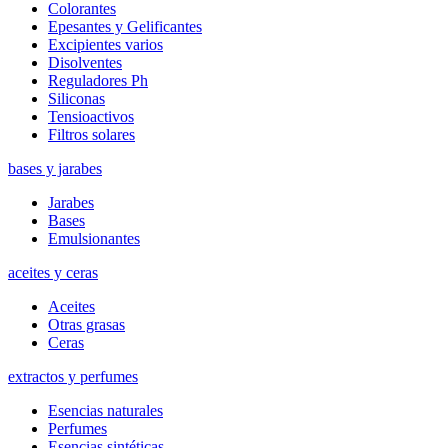
Colorantes
Epesantes y Gelificantes
Excipientes varios
Disolventes
Reguladores Ph
Siliconas
Tensioactivos
Filtros solares
bases y jarabes
Jarabes
Bases
Emulsionantes
aceites y ceras
Aceites
Otras grasas
Ceras
extractos y perfumes
Esencias naturales
Perfumes
Esencias sintéticas