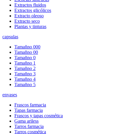
Extractos fluidos
Extractos glicólicos
Extracto oleoso
Extracto seco
Plantas y tinturas
capsulas
Tamañno 000
Tamañno 00
Tamañno 0
Tamañno 1
Tamañno 2
Tamañno 3
Tamañno 4
Tamañno 5
envases
Frascos farmacia
Tapas farmacia
Frascos y tapas cosmética
Gama ariless
Tarros farmacia
Tarros cosmética