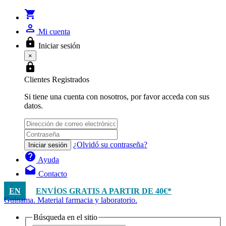
shopping_cart
person_outline
Mi cuenta
lock
Iniciar sesión
×
lock
Clientes Registrados
Si tiene una cuenta con nosotros, por favor acceda con sus
datos.
¿Olvidó su contraseña?
Iniciar sesión
help
Ayuda
drafts
Contacto
EN
ENVÍOS GRATIS A PARTIR DE 40€*
Guinama. Material farmacia y laboratorio.
Búsqueda en el sitio