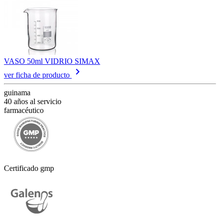
VASO 50ml VIDRIO SIMAX
keyboard_arrow_right
ver ficha de producto
guinama
40 años al servicio
farmacéutico
Certificado gmp