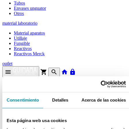
Tubos
Envases unguator
Otros
material laboratorio
Material aparatos
Utillaje
Fungible
Reactivos
Reactivos Merck
outlet
menu
shopping_cart
search
home
lock
Búsqueda en el sitio
Actualmente se encuentra en:
Consentimiento
Detalles
Acerca de las cookies
Inicio
>>
ESENCIA ROSA COMPOSICION
Esta página web usa cookies
arrow_back
Ficha de producto