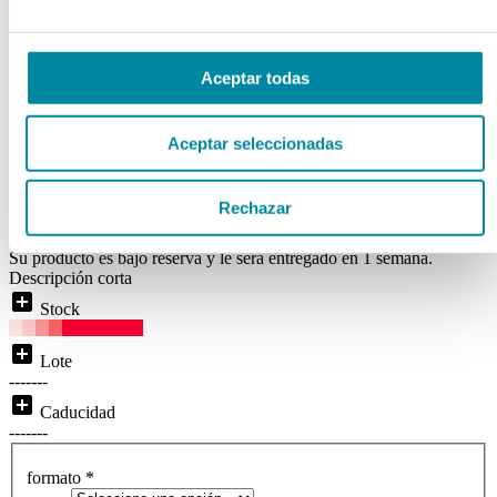
COMPOSICION
Ref. Mg94083
Aceptar todas
Disponibilidad:
BAJO RESERVA
Aceptar seleccionadas
( 0 )
local_shipping
Disponibilidad:
Entrega inmediata
Rechazar
Price From:
Su producto es bajo reserva y le será entregado en 1 semana.
Descripción corta
add_box
Stock
add_box
Lote
-------
add_box
Caducidad
-------
formato
*