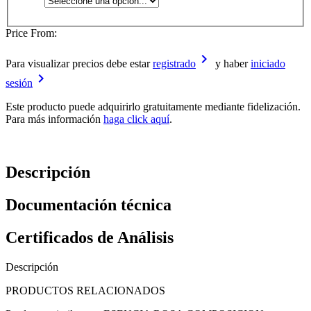
Price From:
keyboard_arrow_right
Para visualizar precios debe estar
registrado
y haber
iniciado
keyboard_arrow_right
sesión
Este producto puede adquirirlo gratuitamente mediante fidelización.
Para más información
haga click aquí
.
Descripción
Documentación técnica
Certificados de Análisis
Descripción
PRODUCTOS RELACIONADOS