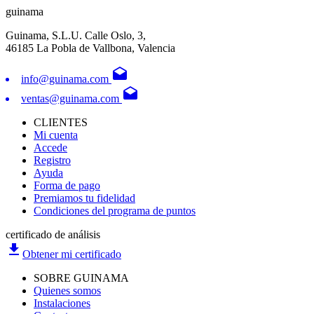
guinama
Guinama, S.L.U. Calle Oslo, 3,
46185 La Pobla de Vallbona, Valencia
drafts
info@guinama.com
drafts
ventas@guinama.com
CLIENTES
Mi cuenta
Accede
Registro
Ayuda
Forma de pago
Premiamos tu fidelidad
Condiciones del programa de puntos
certificado de análisis
file_download
Obtener mi certificado
SOBRE GUINAMA
Quienes somos
Instalaciones