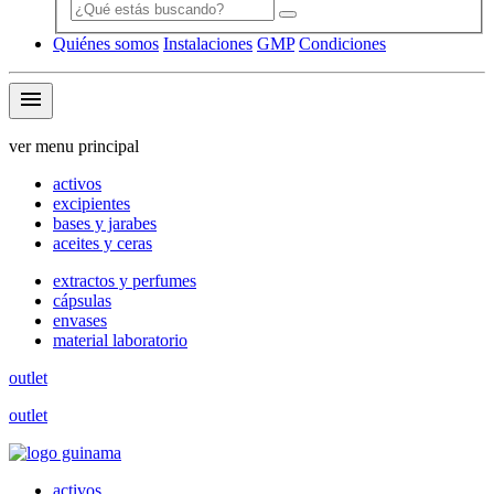
Quiénes somos
Instalaciones
GMP
Condiciones
menu
ver menu principal
activos
excipientes
bases y jarabes
aceites y ceras
extractos y perfumes
cápsulas
envases
material laboratorio
outlet
outlet
activos