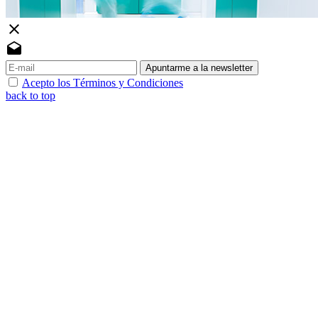
close
drafts
Apuntarme a la newsletter
Acepto los Términos y Condiciones
back to top