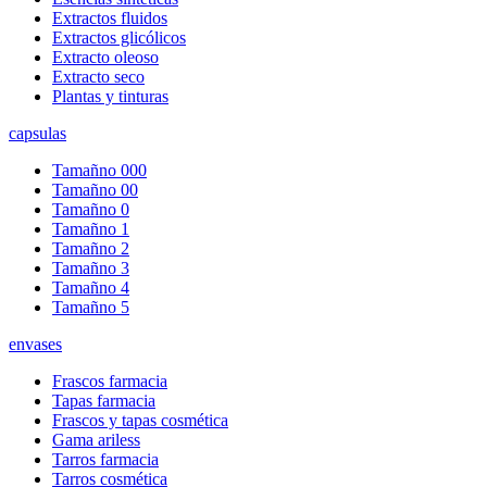
Extractos fluidos
Extractos glicólicos
Extracto oleoso
Extracto seco
Plantas y tinturas
capsulas
Tamañno 000
Tamañno 00
Tamañno 0
Tamañno 1
Tamañno 2
Tamañno 3
Tamañno 4
Tamañno 5
envases
Frascos farmacia
Tapas farmacia
Frascos y tapas cosmética
Gama ariless
Tarros farmacia
Tarros cosmética