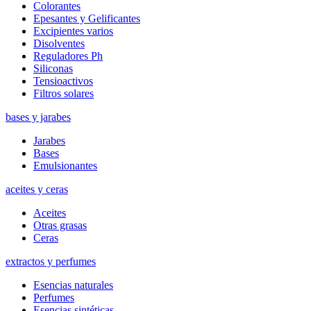
Colorantes
Epesantes y Gelificantes
Excipientes varios
Disolventes
Reguladores Ph
Siliconas
Tensioactivos
Filtros solares
bases y jarabes
Jarabes
Bases
Emulsionantes
aceites y ceras
Aceites
Otras grasas
Ceras
extractos y perfumes
Esencias naturales
Perfumes
Esencias sintéticas