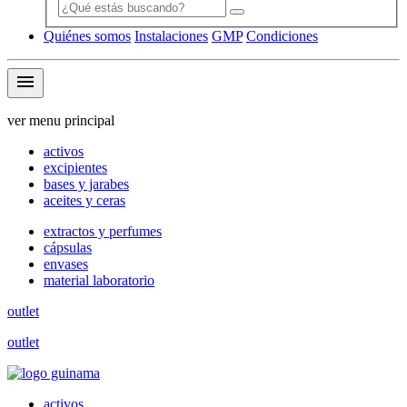
Quiénes somos
Instalaciones
GMP
Condiciones
menu
ver menu principal
activos
excipientes
bases y jarabes
aceites y ceras
extractos y perfumes
cápsulas
envases
material laboratorio
outlet
outlet
activos