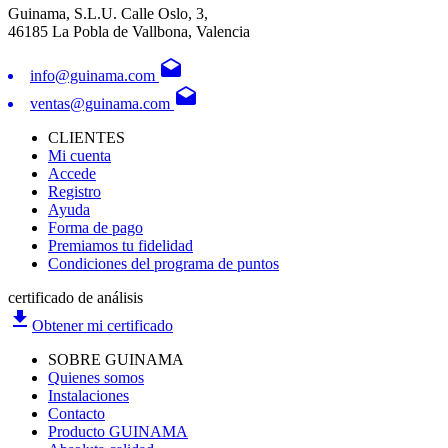
Guinama, S.L.U. Calle Oslo, 3,
46185 La Pobla de Vallbona, Valencia
drafts
info@guinama.com
drafts
ventas@guinama.com
CLIENTES
Mi cuenta
Accede
Registro
Ayuda
Forma de pago
Premiamos tu fidelidad
Condiciones del programa de puntos
certificado de análisis
file_download
Obtener mi certificado
SOBRE GUINAMA
Quienes somos
Instalaciones
Contacto
Producto GUINAMA