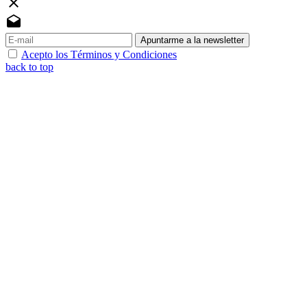
close
drafts
Apuntarme a la newsletter
Acepto los Términos y Condiciones
back to top