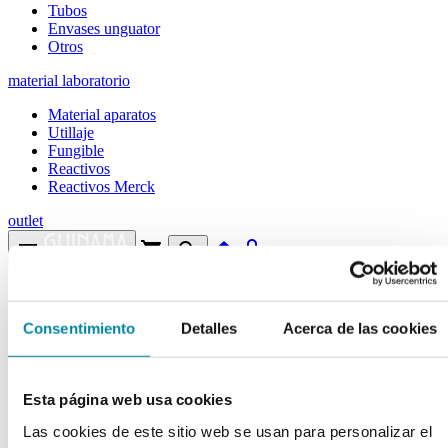
Tubos
Envases unguator
Otros
material laboratorio
Material aparatos
Utillaje
Fungible
Reactivos
Reactivos Merck
outlet
menu
shopping_cart
search
home
lock
Búsqueda en el sitio
Consentimiento
Detalles
Acerca de las cookies
Actualmente se encuentra en:
Inicio
>>
SODIO ALGINATO
Esta página web usa cookies
arrow_back
Ficha de producto
Las cookies de este sitio web se usan para personalizar el