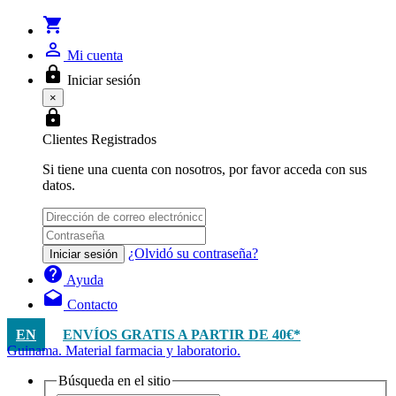
shopping_cart
person_outline
Mi cuenta
lock
Iniciar sesión
×
lock
Clientes Registrados
Si tiene una cuenta con nosotros, por favor acceda con sus
datos.
¿Olvidó su contraseña?
Iniciar sesión
help
Ayuda
drafts
Contacto
EN
ENVÍOS GRATIS A PARTIR DE 40€*
Guinama. Material farmacia y laboratorio.
Búsqueda en el sitio