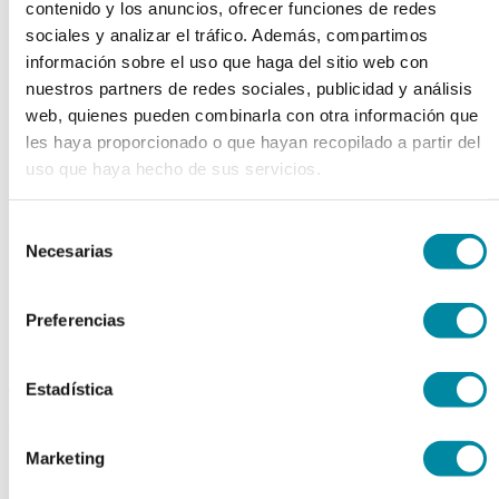
contenido y los anuncios, ofrecer funciones de redes
chevron_left
chevron_right
sociales y analizar el tráfico. Además, compartimos
información sobre el uso que haga del sitio web con
nuestros partners de redes sociales, publicidad y análisis
web, quienes pueden combinarla con otra información que
les haya proporcionado o que hayan recopilado a partir del
uso que haya hecho de sus servicios.
Selección
Necesarias
de
consentimiento
Preferencias
adquiriendo este producto
Estadística
consigue 15 puntos de fidelización
Marketing
SODIO ALGINATO