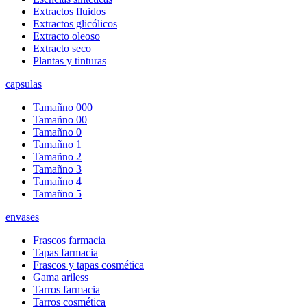
Extractos fluidos
Extractos glicólicos
Extracto oleoso
Extracto seco
Plantas y tinturas
capsulas
Tamañno 000
Tamañno 00
Tamañno 0
Tamañno 1
Tamañno 2
Tamañno 3
Tamañno 4
Tamañno 5
envases
Frascos farmacia
Tapas farmacia
Frascos y tapas cosmética
Gama ariless
Tarros farmacia
Tarros cosmética