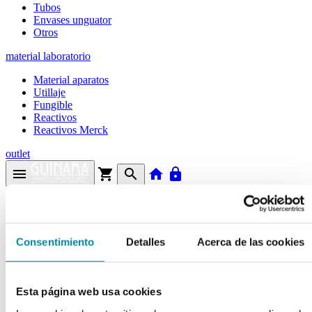
Tubos
Envases unguator
Otros
material laboratorio
Material aparatos
Utillaje
Fungible
Reactivos
Reactivos Merck
outlet
menu
shopping_cart
search
home
lock
Búsqueda en el sitio
Actualmente se encuentra en:
Consentimiento
Detalles
Acerca de las cookies
Inicio
>>
LECITINA DE SOJA LIQUIDA
Esta página web usa cookies
arrow_back
Ficha de producto