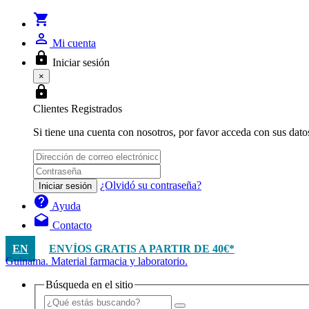
shopping_cart
person_outline
Mi cuenta
lock
Iniciar sesión
×
lock
Clientes Registrados
Si tiene una cuenta con nosotros, por favor acceda con sus dato
¿Olvidó su contraseña?
Iniciar sesión
help
Ayuda
drafts
Contacto
EN
ENVÍOS GRATIS A PARTIR DE 40€*
Guinama. Material farmacia y laboratorio.
Búsqueda en el sitio