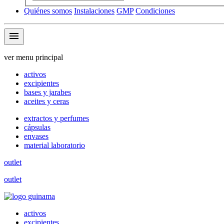
Quiénes somos
Instalaciones
GMP
Condiciones
menu
ver menu principal
activos
excipientes
bases y jarabes
aceites y ceras
extractos y perfumes
cápsulas
envases
material laboratorio
outlet
outlet
activos
excipientes