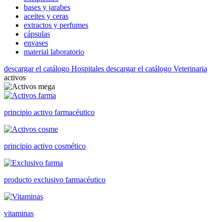
bases y jarabes
aceites y ceras
extractos y perfumes
cápsulas
envases
material laboratorio
descargar el catálogo Hospitales
descargar el catálogo Veterinaria
activos
principio activo farmacéutico
principio activo cosmético
producto exclusivo farmacéutico
vitaminas