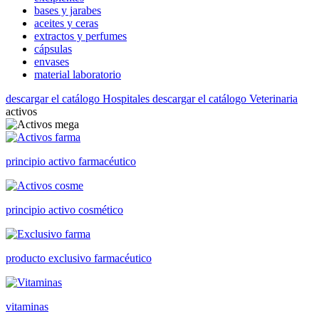
bases y jarabes
aceites y ceras
extractos y perfumes
cápsulas
envases
material laboratorio
descargar el catálogo Hospitales
descargar el catálogo Veterinaria
activos
principio activo farmacéutico
principio activo cosmético
producto exclusivo farmacéutico
vitaminas