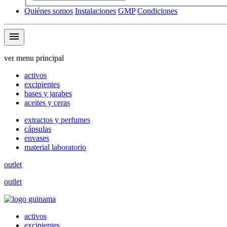
Quiénes somos
Instalaciones
GMP
Condiciones
menu
ver menu principal
activos
excipientes
bases y jarabes
aceites y ceras
extractos y perfumes
cápsulas
envases
material laboratorio
outlet
outlet
activos
excipientes