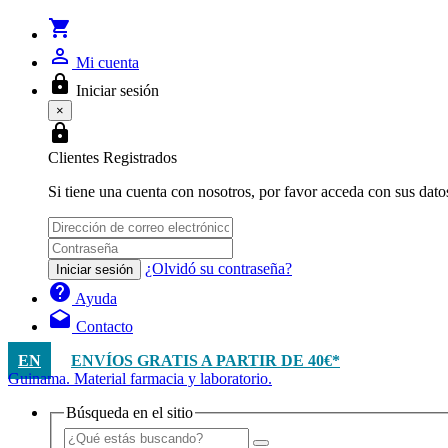
shopping_cart
person_outline
Mi cuenta
lock
Iniciar sesión
×
lock
Clientes Registrados
Si tiene una cuenta con nosotros, por favor acceda con sus dato
¿Olvidó su contraseña?
Iniciar sesión
help
Ayuda
drafts
Contacto
EN
ENVÍOS GRATIS A PARTIR DE 40€*
Guinama. Material farmacia y laboratorio.
Búsqueda en el sitio