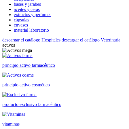
bases y jarabes
aceites y ceras
extractos y perfumes
cápsulas
envases
material laboratorio
descargar el catálogo Hospitales
descargar el catálogo Veterinaria
activos
principio activo farmacéutico
principio activo cosmético
producto exclusivo farmacéutico
vitaminas