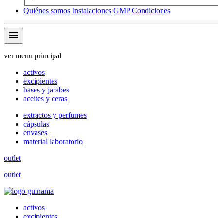
Quiénes somos
Instalaciones
GMP
Condiciones
menu
ver menu principal
activos
excipientes
bases y jarabes
aceites y ceras
extractos y perfumes
cápsulas
envases
material laboratorio
outlet
outlet
activos
excipientes