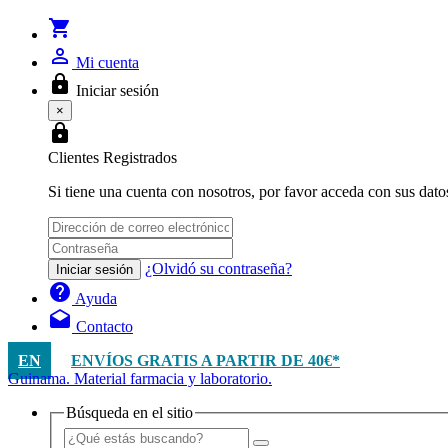
shopping_cart
person_outline
Mi cuenta
lock
Iniciar sesión
×
lock
Clientes Registrados
Si tiene una cuenta con nosotros, por favor acceda con sus dato
¿Olvidó su contraseña?
Iniciar sesión
help
Ayuda
drafts
Contacto
EN
ENVÍOS GRATIS A PARTIR DE 40€*
Guinama. Material farmacia y laboratorio.
Búsqueda en el sitio