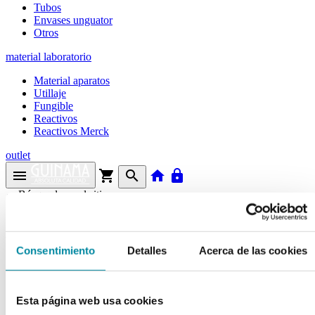
Tubos
Envases unguator
Otros
material laboratorio
Material aparatos
Utillaje
Fungible
Reactivos
Reactivos Merck
outlet
menu
shopping_cart
search
home
lock
Búsqueda en el sitio
Actualmente se encuentra en:
Consentimiento
Detalles
Acerca de las cookies
Inicio
>>
GELIFICANTE CARBOPOL U10
arrow_back
Esta página web usa cookies
Ficha de producto