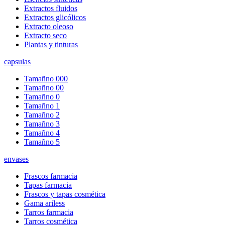
Extractos fluidos
Extractos glicólicos
Extracto oleoso
Extracto seco
Plantas y tinturas
capsulas
Tamañno 000
Tamañno 00
Tamañno 0
Tamañno 1
Tamañno 2
Tamañno 3
Tamañno 4
Tamañno 5
envases
Frascos farmacia
Tapas farmacia
Frascos y tapas cosmética
Gama ariless
Tarros farmacia
Tarros cosmética