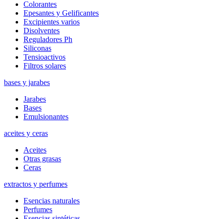
Colorantes
Epesantes y Gelificantes
Excipientes varios
Disolventes
Reguladores Ph
Siliconas
Tensioactivos
Filtros solares
bases y jarabes
Jarabes
Bases
Emulsionantes
aceites y ceras
Aceites
Otras grasas
Ceras
extractos y perfumes
Esencias naturales
Perfumes
Esencias sintéticas