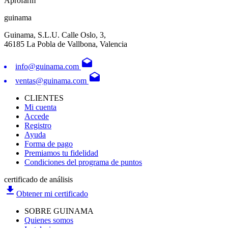
Aprofarm
guinama
Guinama, S.L.U. Calle Oslo, 3,
46185 La Pobla de Vallbona, Valencia
drafts
info@guinama.com
drafts
ventas@guinama.com
CLIENTES
Mi cuenta
Accede
Registro
Ayuda
Forma de pago
Premiamos tu fidelidad
Condiciones del programa de puntos
certificado de análisis
file_download
Obtener mi certificado
SOBRE GUINAMA
Quienes somos