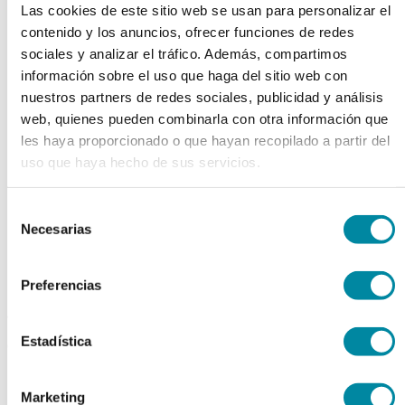
Las cookies de este sitio web se usan para personalizar el
chevron_left
chevron_right
contenido y los anuncios, ofrecer funciones de redes
sociales y analizar el tráfico. Además, compartimos
información sobre el uso que haga del sitio web con
nuestros partners de redes sociales, publicidad y análisis
web, quienes pueden combinarla con otra información que
les haya proporcionado o que hayan recopilado a partir del
uso que haya hecho de sus servicios.
Selección
Necesarias
de
consentimiento
Preferencias
adquiriendo este producto
Estadística
consigue 15 puntos de fidelización
GELIFICANTE CARBOPOL
Marketing