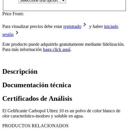
Price From:
keyboard_arrow_right
Para visualizar precios debe estar
registrado
y haber
iniciado
keyboard_arrow_right
sesión
Este producto puede adquirirlo gratuitamente mediante fidelización.
Para más información
haga click aquí
.
Descripción
Documentación técnica
Certificados de Análisis
El Gelificante Carbopol Ultrez 10 es un polvo de color blanco de
olor característico-inodoro y soluble en agua.
PRODUCTOS RELACIONADOS