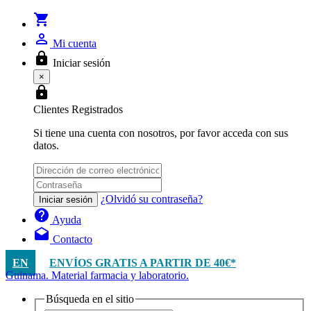
shopping_cart
person_outline
Mi cuenta
lock
Iniciar sesión
×
lock
Clientes Registrados
Si tiene una cuenta con nosotros, por favor acceda con sus
datos.
¿Olvidó su contraseña?
Iniciar sesión
help
Ayuda
drafts
Contacto
EN
ENVÍOS GRATIS A PARTIR DE 40€*
Guinama. Material farmacia y laboratorio.
Búsqueda en el sitio