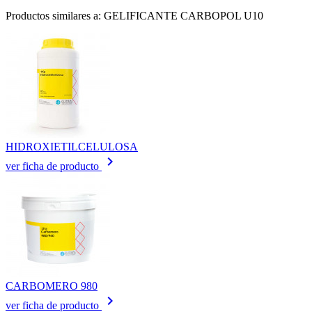
Productos similares a: GELIFICANTE CARBOPOL U10
HIDROXIETILCELULOSA
keyboard_arrow_right
ver ficha de producto
CARBOMERO 980
keyboard_arrow_right
ver ficha de producto