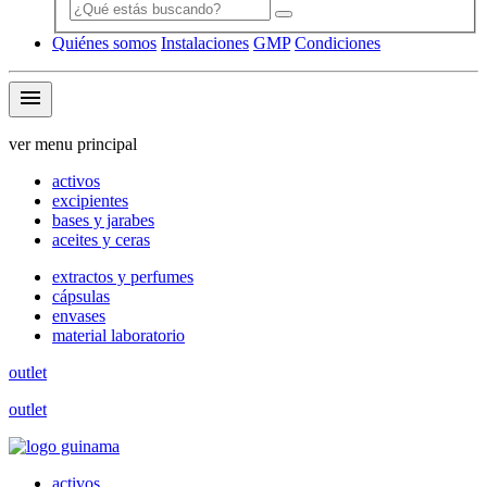
Quiénes somos
Instalaciones
GMP
Condiciones
menu
ver menu principal
activos
excipientes
bases y jarabes
aceites y ceras
extractos y perfumes
cápsulas
envases
material laboratorio
outlet
outlet
activos