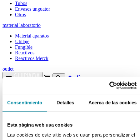
Tubos
Envases unguator
Otros
material laboratorio
Material aparatos
Utillaje
Fungible
Reactivos
Reactivos Merck
outlet
menu
shopping_cart
search
home
lock
Búsqueda en el sitio
Consentimiento
Detalles
Acerca de las cookies
Actualmente se encuentra en:
Inicio
>>
ESPIRULINA
Esta página web usa cookies
arrow_back
Ficha de producto
Las cookies de este sitio web se usan para personalizar el