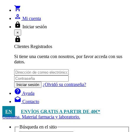
shopping_cart
person_outline
Mi cuenta
lock
Iniciar sesión
×
lock
Clientes Registrados
Si tiene una cuenta con nosotros, por favor acceda con sus
datos.
¿Olvidó su contraseña?
Iniciar sesión
help
Ayuda
drafts
Contacto
EN
ENVÍOS GRATIS A PARTIR DE 40€*
Guinama. Material farmacia y laboratorio.
Búsqueda en el sitio