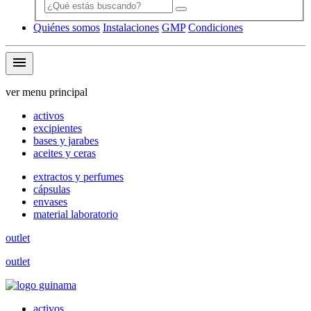
Quiénes somos
Instalaciones
GMP
Condiciones
menu
ver menu principal
activos
excipientes
bases y jarabes
aceites y ceras
extractos y perfumes
cápsulas
envases
material laboratorio
outlet
outlet
activos