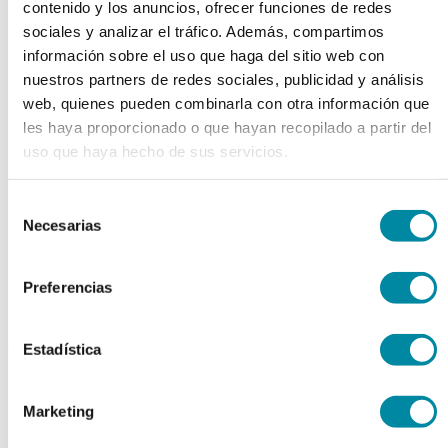
contenido y los anuncios, ofrecer funciones de redes
chevron_left
chevron_right
sociales y analizar el tráfico. Además, compartimos
información sobre el uso que haga del sitio web con
nuestros partners de redes sociales, publicidad y análisis
web, quienes pueden combinarla con otra información que
les haya proporcionado o que hayan recopilado a partir del
uso que haya hecho de sus servicios.
Selección
Necesarias
de
consentimiento
Preferencias
adquiriendo este producto
Estadística
consigue 15 puntos de fidelización
Marketing
ESPIRULINA