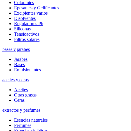
Colorantes
Epesantes y Gelificantes
Excipientes varios
Disolventes
Reguladores Ph
Siliconas
Tensioactivos
Filtros solares
bases y jarabes
Jarabes
Bases
Emulsionantes
aceites y ceras
Aceites
Otras grasas
Ceras
extractos y perfumes
Esencias naturales
Perfumes
Esencias sintéticas