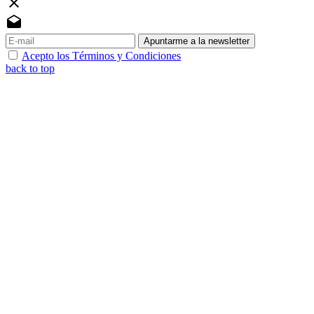
close
drafts
Apuntarme a la newsletter
Acepto los Términos y Condiciones
back to top