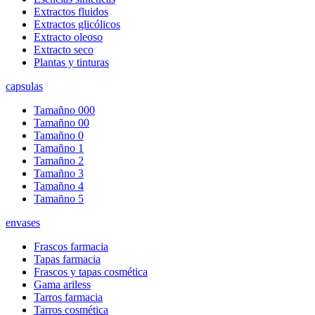
Extractos fluidos
Extractos glicólicos
Extracto oleoso
Extracto seco
Plantas y tinturas
capsulas
Tamañno 000
Tamañno 00
Tamañno 0
Tamañno 1
Tamañno 2
Tamañno 3
Tamañno 4
Tamañno 5
envases
Frascos farmacia
Tapas farmacia
Frascos y tapas cosmética
Gama ariless
Tarros farmacia
Tarros cosmética