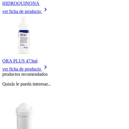
HIDROQUINONA
keyboard_arrow_right
ver ficha de producto
ORA PLUS 473ml
keyboard_arrow_right
ver ficha de producto
productos recomendados
Quizás le pueda interesar...