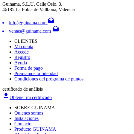
Guinama, S.L.U. Calle Oslo, 3,
46185 La Pobla de Vallbona, Valencia
drafts
info@guinama.com
drafts
ventas@guinama.com
CLIENTES
Mi cuenta
Accede
Registro
Ayuda
Forma de pago
Premiamos tu fidelidad
Condiciones del programa de puntos
certificado de análisis
file_download
Obtener mi certificado
SOBRE GUINAMA
Quienes somos
Instalaciones
Contacto
Producto GUINAMA