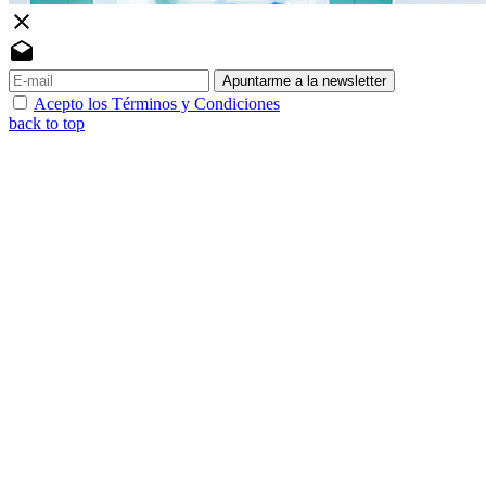
close
drafts
Apuntarme a la newsletter
Acepto los Términos y Condiciones
back to top