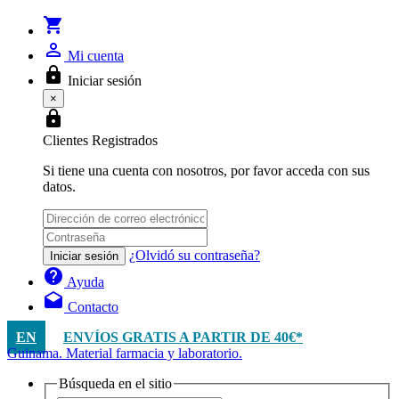
shopping_cart
person_outline
Mi cuenta
lock
Iniciar sesión
×
lock
Clientes Registrados
Si tiene una cuenta con nosotros, por favor acceda con sus
datos.
¿Olvidó su contraseña?
Iniciar sesión
help
Ayuda
drafts
Contacto
EN
ENVÍOS GRATIS A PARTIR DE 40€*
Guinama. Material farmacia y laboratorio.
Búsqueda en el sitio