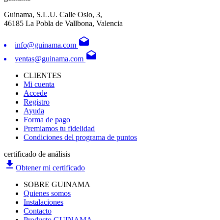
Guinama, S.L.U. Calle Oslo, 3,
46185 La Pobla de Vallbona, Valencia
drafts
info@guinama.com
drafts
ventas@guinama.com
CLIENTES
Mi cuenta
Accede
Registro
Ayuda
Forma de pago
Premiamos tu fidelidad
Condiciones del programa de puntos
certificado de análisis
file_download
Obtener mi certificado
SOBRE GUINAMA
Quienes somos
Instalaciones
Contacto
Producto GUINAMA