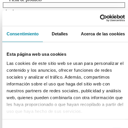
chevron_left
chevron_right
Consentimiento
Detalles
Acerca de las cookies
Esta página web usa cookies
Las cookies de este sitio web se usan para personalizar el
contenido y los anuncios, ofrecer funciones de redes
sociales y analizar el tráfico. Además, compartimos
información sobre el uso que haga del sitio web con
nuestros partners de redes sociales, publicidad y análisis
web, quienes pueden combinarla con otra información que
les haya proporcionado o que hayan recopilado a partir del
adquiriendo este producto
uso que haya hecho de sus servicios.
consigue 15 puntos de fidelización
Selección