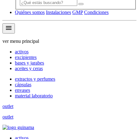
Quiénes somos
Instalaciones
GMP
Condiciones
menu
ver menu principal
activos
excipientes
bases y jarabes
aceites y ceras
extractos y perfumes
cápsulas
envases
material laboratorio
outlet
outlet
activos