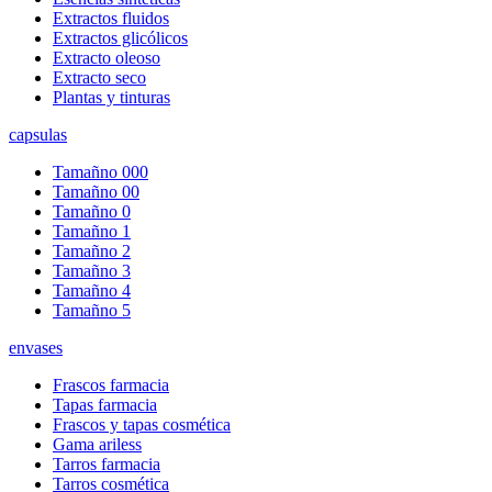
Extractos fluidos
Extractos glicólicos
Extracto oleoso
Extracto seco
Plantas y tinturas
capsulas
Tamañno 000
Tamañno 00
Tamañno 0
Tamañno 1
Tamañno 2
Tamañno 3
Tamañno 4
Tamañno 5
envases
Frascos farmacia
Tapas farmacia
Frascos y tapas cosmética
Gama ariless
Tarros farmacia
Tarros cosmética