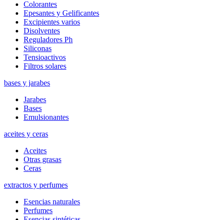
Colorantes
Epesantes y Gelificantes
Excipientes varios
Disolventes
Reguladores Ph
Siliconas
Tensioactivos
Filtros solares
bases y jarabes
Jarabes
Bases
Emulsionantes
aceites y ceras
Aceites
Otras grasas
Ceras
extractos y perfumes
Esencias naturales
Perfumes
Esencias sintéticas