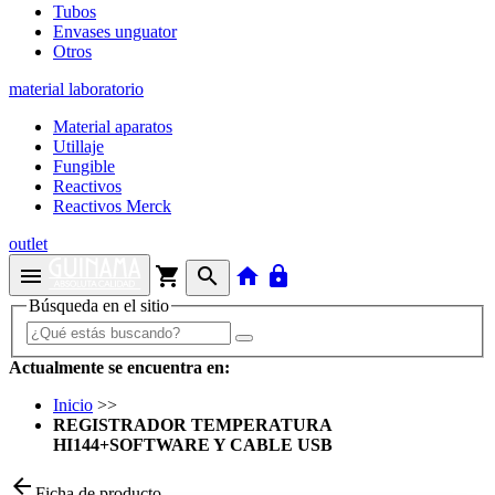
Tubos
Envases unguator
Otros
material laboratorio
Material aparatos
Utillaje
Fungible
Reactivos
Reactivos Merck
outlet
menu
shopping_cart
search
home
lock
Búsqueda en el sitio
Actualmente se encuentra en:
Inicio
>>
REGISTRADOR TEMPERATURA
HI144+SOFTWARE Y CABLE USB
arrow_back
Ficha de producto