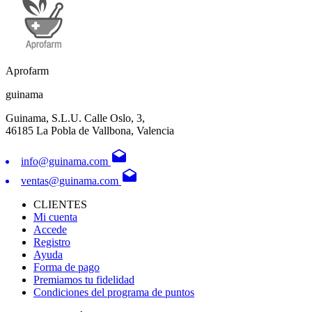
Aprofarm
guinama
Guinama, S.L.U. Calle Oslo, 3,
46185 La Pobla de Vallbona, Valencia
drafts
info@guinama.com
drafts
ventas@guinama.com
CLIENTES
Mi cuenta
Accede
Registro
Ayuda
Forma de pago
Premiamos tu fidelidad
Condiciones del programa de puntos