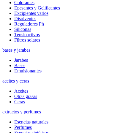
Colorantes
Epesantes y Gelificantes
Excipientes varios
Disolventes
Reguladores Ph
Siliconas
Tensioactivos
Filtros solares
bases y jarabes
Jarabes
Bases
Emulsionantes
aceites y ceras
Aceites
Otras grasas
Ceras
extractos y perfumes
Esencias naturales
Perfumes
Esencias sintéticas