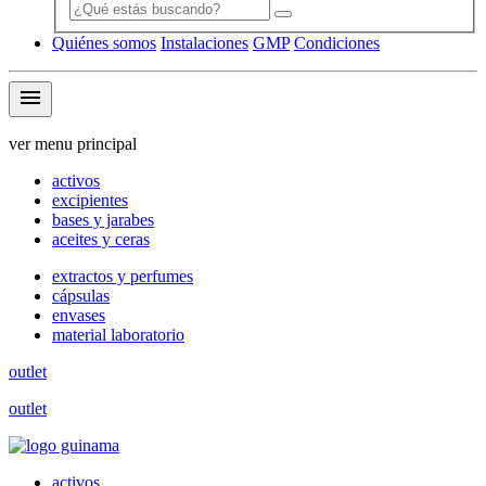
Quiénes somos
Instalaciones
GMP
Condiciones
menu
ver menu principal
activos
excipientes
bases y jarabes
aceites y ceras
extractos y perfumes
cápsulas
envases
material laboratorio
outlet
outlet
activos