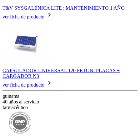
T&V SYSGALENICA LITE : MANTENIMIENTO 1 AÑO
keyboard_arrow_right
ver ficha de producto
CAPSULADOR UNIVERSAL 120 FETON: PLACAS +
CARGADOR N3
keyboard_arrow_right
ver ficha de producto
guinama
40 años al servicio
farmacéutico