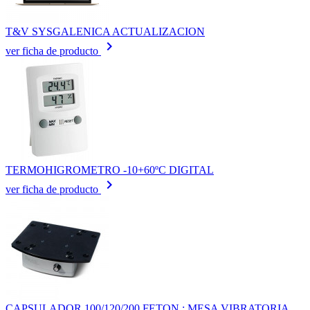
T&V SYSGALENICA ACTUALIZACION
keyboard_arrow_right
ver ficha de producto
TERMOHIGROMETRO -10+60ºC DIGITAL
keyboard_arrow_right
ver ficha de producto
CAPSULADOR 100/120/200 FETON : MESA VIBRATORIA