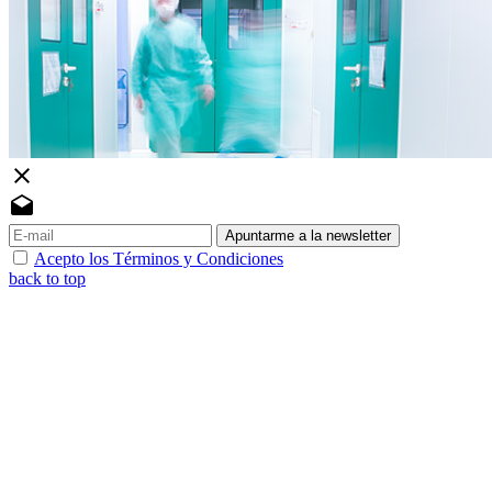
close
drafts
Apuntarme a la newsletter
Acepto los Términos y Condiciones
back to top