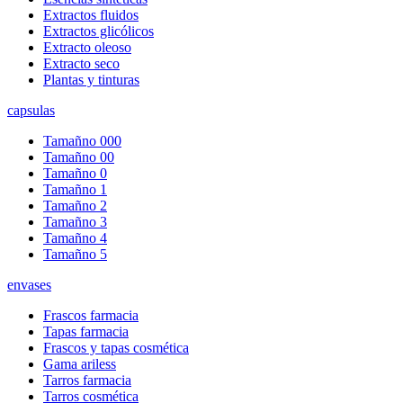
Extractos fluidos
Extractos glicólicos
Extracto oleoso
Extracto seco
Plantas y tinturas
capsulas
Tamañno 000
Tamañno 00
Tamañno 0
Tamañno 1
Tamañno 2
Tamañno 3
Tamañno 4
Tamañno 5
envases
Frascos farmacia
Tapas farmacia
Frascos y tapas cosmética
Gama ariless
Tarros farmacia
Tarros cosmética