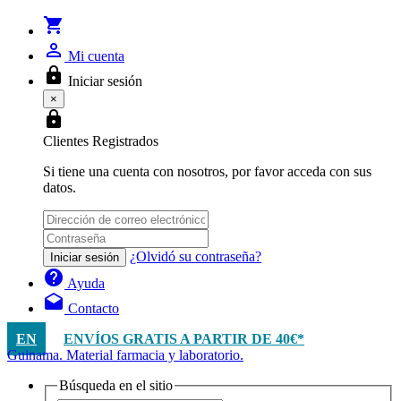
shopping_cart
person_outline
Mi cuenta
lock
Iniciar sesión
×
lock
Clientes Registrados
Si tiene una cuenta con nosotros, por favor acceda con sus
datos.
¿Olvidó su contraseña?
Iniciar sesión
help
Ayuda
drafts
Contacto
EN
ENVÍOS GRATIS A PARTIR DE 40€*
Guinama. Material farmacia y laboratorio.
Búsqueda en el sitio