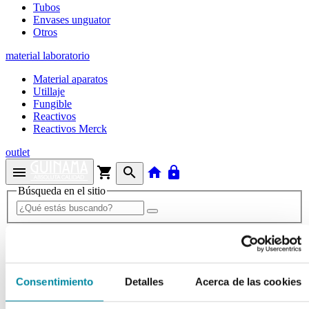
Tubos
Envases unguator
Otros
material laboratorio
Material aparatos
Utillaje
Fungible
Reactivos
Reactivos Merck
outlet
menu
shopping_cart
search
home
lock
Búsqueda en el sitio
Actualmente se encuentra en:
Inicio
>>
EPRUS CAMPANA FLUJO LAMINAR VLF-GLP
Consentimiento
Detalles
Acerca de las cookies
arrow_back
Ficha de producto