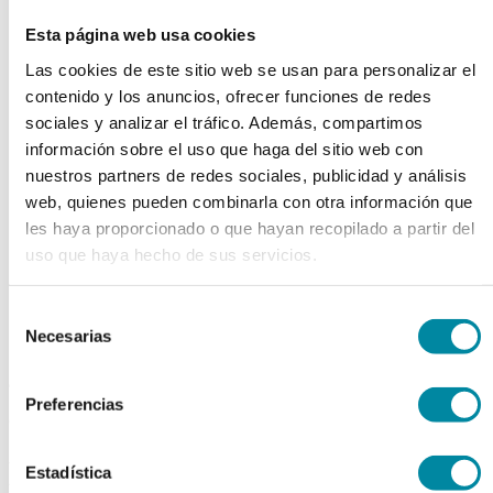
chevron_left
chevron_right
Esta página web usa cookies
Las cookies de este sitio web se usan para personalizar el
contenido y los anuncios, ofrecer funciones de redes
sociales y analizar el tráfico. Además, compartimos
información sobre el uso que haga del sitio web con
nuestros partners de redes sociales, publicidad y análisis
web, quienes pueden combinarla con otra información que
les haya proporcionado o que hayan recopilado a partir del
uso que haya hecho de sus servicios.
Selección
Necesarias
de
consentimiento
adquiriendo este producto
Preferencias
consigue 15 puntos de fidelización
EPRUS CAMPANA FLUJO
Estadística