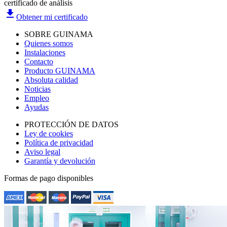
certificado de análisis
file_download
Obtener mi certificado
SOBRE GUINAMA
Quienes somos
Instalaciones
Contacto
Producto GUINAMA
Absoluta calidad
Noticias
Empleo
Ayudas
PROTECCIÓN DE DATOS
Ley de cookies
Política de privacidad
Aviso legal
Garantía y devolución
Formas de pago disponibles