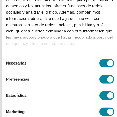
contenido y los anuncios, ofrecer funciones de redes
chevron_left
chevron_right
sociales y analizar el tráfico. Además, compartimos
información sobre el uso que haga del sitio web con
nuestros partners de redes sociales, publicidad y análisis
web, quienes pueden combinarla con otra información que
les haya proporcionado o que hayan recopilado a partir del
uso que haya hecho de sus servicios.
Selección
Necesarias
de
consentimiento
Preferencias
Estadística
adquiriendo este producto
consigue 15 puntos de fidelización
Marketing