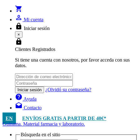
shopping_cart
person_outline
Mi cuenta
lock
Iniciar sesión
×
lock
Clientes Registrados
Si tiene una cuenta con nosotros, por favor acceda con sus
datos.
¿Olvidó su contraseña?
Iniciar sesión
help
Ayuda
drafts
Contacto
EN
ENVÍOS GRATIS A PARTIR DE 40€*
Guinama. Material farmacia y laboratorio.
Búsqueda en el sitio