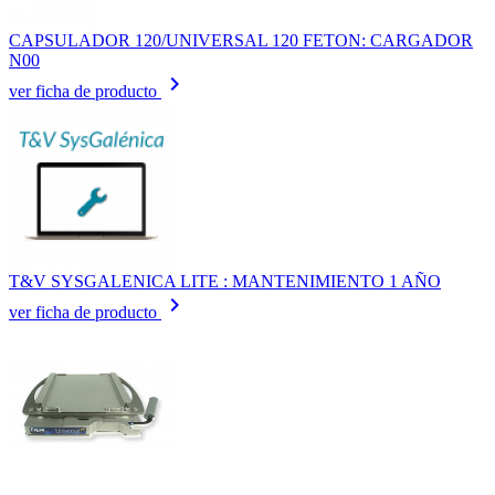
CAPSULADOR 120/UNIVERSAL 120 FETON: CARGADOR
N00
keyboard_arrow_right
ver ficha de producto
T&V SYSGALENICA LITE : MANTENIMIENTO 1 AÑO
keyboard_arrow_right
ver ficha de producto