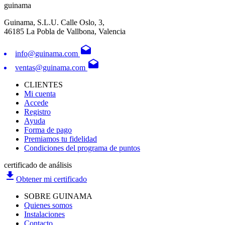
guinama
Guinama, S.L.U. Calle Oslo, 3,
46185 La Pobla de Vallbona, Valencia
drafts
info@guinama.com
drafts
ventas@guinama.com
CLIENTES
Mi cuenta
Accede
Registro
Ayuda
Forma de pago
Premiamos tu fidelidad
Condiciones del programa de puntos
certificado de análisis
file_download
Obtener mi certificado
SOBRE GUINAMA
Quienes somos
Instalaciones
Contacto