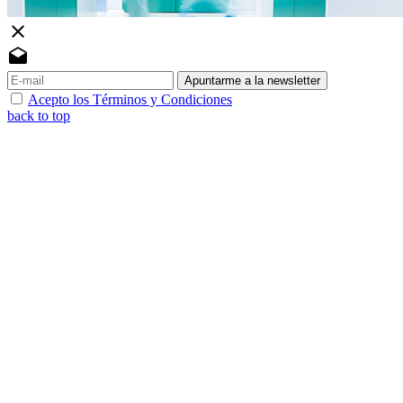
close
drafts
Apuntarme a la newsletter
Acepto los Términos y Condiciones
back to top