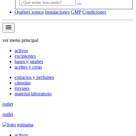
Quiénes somos
Instalaciones
GMP
Condiciones
menu
ver menu principal
activos
excipientes
bases y jarabes
aceites y ceras
extractos y perfumes
cápsulas
envases
material laboratorio
outlet
outlet
activos