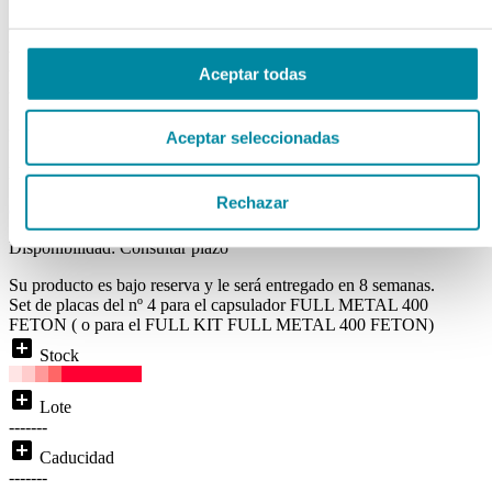
CAPSULADOR FULL
METAL 400 FETON: PLACAS
Nº4
Aceptar todas
Ref. Mg11845
Aceptar seleccionadas
Disponibilidad:
BAJO RESERVA
Rechazar
( 0 )
Disponibilidad:
Consultar plazo
Su producto es bajo reserva y le será entregado en 8 semanas.
Set de placas del nº 4 para el capsulador FULL METAL 400
FETON ( o para el FULL KIT FULL METAL 400 FETON)
add_box
Stock
add_box
Lote
-------
add_box
Caducidad
-------