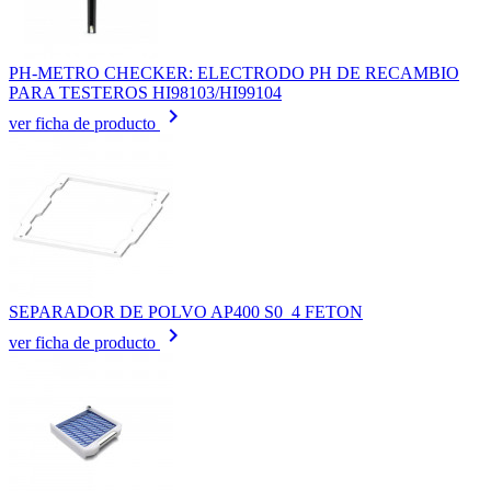
PH-METRO CHECKER: ELECTRODO PH DE RECAMBIO
PARA TESTEROS HI98103/HI99104
keyboard_arrow_right
ver ficha de producto
SEPARADOR DE POLVO AP400 S0_4 FETON
keyboard_arrow_right
ver ficha de producto