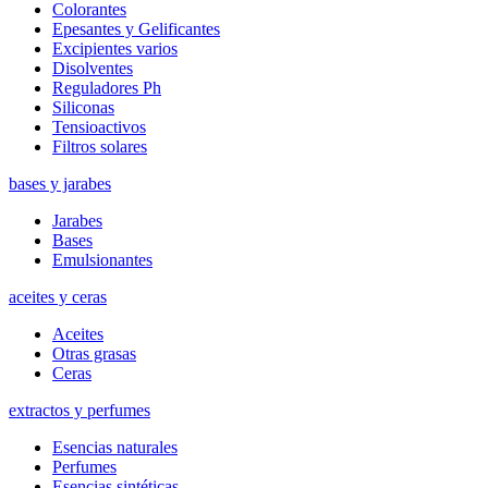
Colorantes
Epesantes y Gelificantes
Excipientes varios
Disolventes
Reguladores Ph
Siliconas
Tensioactivos
Filtros solares
bases y jarabes
Jarabes
Bases
Emulsionantes
aceites y ceras
Aceites
Otras grasas
Ceras
extractos y perfumes
Esencias naturales
Perfumes
Esencias sintéticas