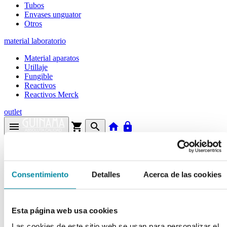
Tubos
Envases unguator
Otros
material laboratorio
Material aparatos
Utillaje
Fungible
Reactivos
Reactivos Merck
outlet
menu
shopping_cart
search
home
lock
Búsqueda en el sitio
Actualmente se encuentra en:
Consentimiento
Detalles
Acerca de las cookies
Inicio
>>
CAPSULADOR FULL METAL 400 FETON: PLACAS
Nº4
Esta página web usa cookies
arrow_back
Las cookies de este sitio web se usan para personalizar el
Ficha de producto