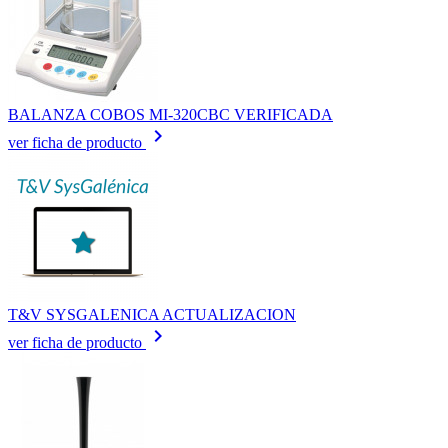
BALANZA COBOS MI-320CBC VERIFICADA
keyboard_arrow_right
ver ficha de producto
T&V SYSGALENICA ACTUALIZACION
keyboard_arrow_right
ver ficha de producto