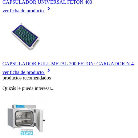
CAPSULADOR UNIVERSAL FETON 400
keyboard_arrow_right
ver ficha de producto
CAPSULADOR FULL METAL 200 FETON: CARGADOR N.4
keyboard_arrow_right
ver ficha de producto
productos recomendados
Quizás le pueda interesar...