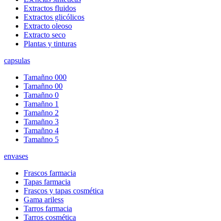
Extractos fluidos
Extractos glicólicos
Extracto oleoso
Extracto seco
Plantas y tinturas
capsulas
Tamañno 000
Tamañno 00
Tamañno 0
Tamañno 1
Tamañno 2
Tamañno 3
Tamañno 4
Tamañno 5
envases
Frascos farmacia
Tapas farmacia
Frascos y tapas cosmética
Gama ariless
Tarros farmacia
Tarros cosmética