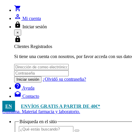
shopping_cart
person_outline
Mi cuenta
lock
Iniciar sesión
×
lock
Clientes Registrados
Si tiene una cuenta con nosotros, por favor acceda con sus dato
¿Olvidó su contraseña?
Iniciar sesión
help
Ayuda
drafts
Contacto
EN
ENVÍOS GRATIS A PARTIR DE 40€*
Guinama. Material farmacia y laboratorio.
Búsqueda en el sitio