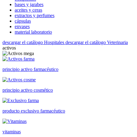
bases y jarabes
aceites y ceras
extractos y perfumes
cápsulas
envases
material laboratorio
descargar el catálogo Hospitales
descargar el catálogo Veterinaria
activos
principio activo farmacéutico
principio activo cosmético
producto exclusivo farmacéutico
vitaminas