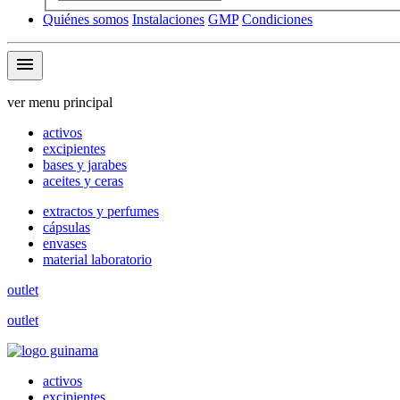
Quiénes somos
Instalaciones
GMP
Condiciones
menu
ver menu principal
activos
excipientes
bases y jarabes
aceites y ceras
extractos y perfumes
cápsulas
envases
material laboratorio
outlet
outlet
activos
excipientes