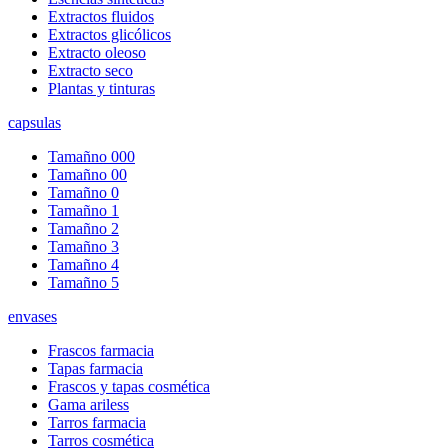
Extractos fluidos
Extractos glicólicos
Extracto oleoso
Extracto seco
Plantas y tinturas
capsulas
Tamañno 000
Tamañno 00
Tamañno 0
Tamañno 1
Tamañno 2
Tamañno 3
Tamañno 4
Tamañno 5
envases
Frascos farmacia
Tapas farmacia
Frascos y tapas cosmética
Gama ariless
Tarros farmacia
Tarros cosmética