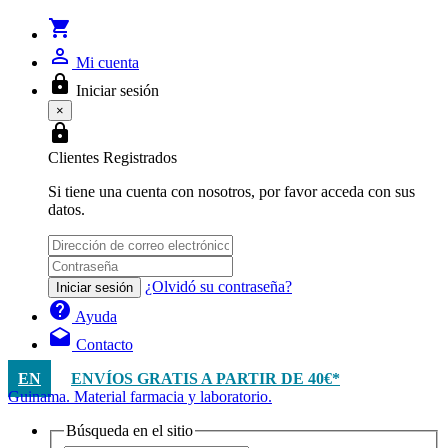
shopping_cart
person_outline
Mi cuenta
lock
Iniciar sesión
×
lock
Clientes Registrados
Si tiene una cuenta con nosotros, por favor acceda con sus
datos.
¿Olvidó su contraseña?
Iniciar sesión
help
Ayuda
drafts
Contacto
EN
ENVÍOS GRATIS A PARTIR DE 40€*
Guinama. Material farmacia y laboratorio.
Búsqueda en el sitio