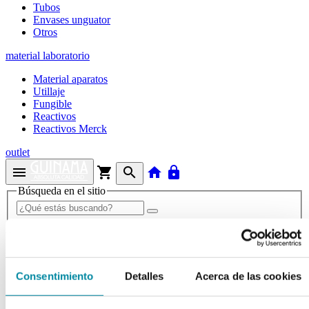
Tubos
Envases unguator
Otros
material laboratorio
Material aparatos
Utillaje
Fungible
Reactivos
Reactivos Merck
outlet
menu
shopping_cart
search
home
lock
Búsqueda en el sitio
Actualmente se encuentra en:
Inicio
>>
PH-METRO CHECKER: ELECTRODO PH DE
Consentimiento
Detalles
Acerca de las cookies
RECAMBIO PARA TESTEROS HI98103/HI99104
arrow_back
Ficha de producto