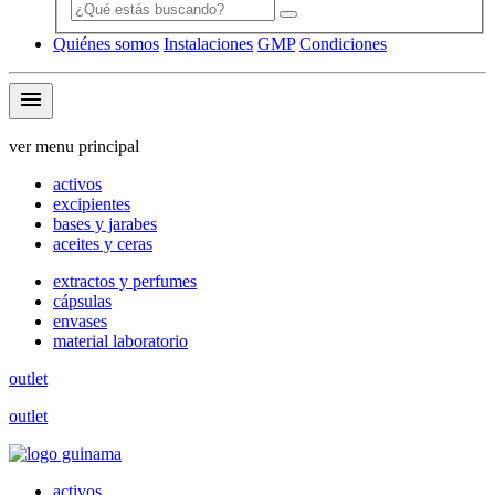
Quiénes somos
Instalaciones
GMP
Condiciones
menu
ver menu principal
activos
excipientes
bases y jarabes
aceites y ceras
extractos y perfumes
cápsulas
envases
material laboratorio
outlet
outlet
activos