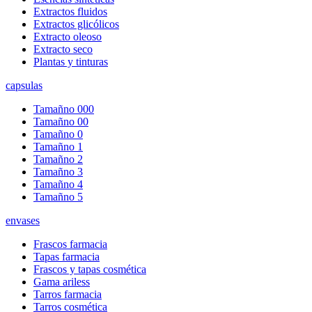
Extractos fluidos
Extractos glicólicos
Extracto oleoso
Extracto seco
Plantas y tinturas
capsulas
Tamañno 000
Tamañno 00
Tamañno 0
Tamañno 1
Tamañno 2
Tamañno 3
Tamañno 4
Tamañno 5
envases
Frascos farmacia
Tapas farmacia
Frascos y tapas cosmética
Gama ariless
Tarros farmacia
Tarros cosmética