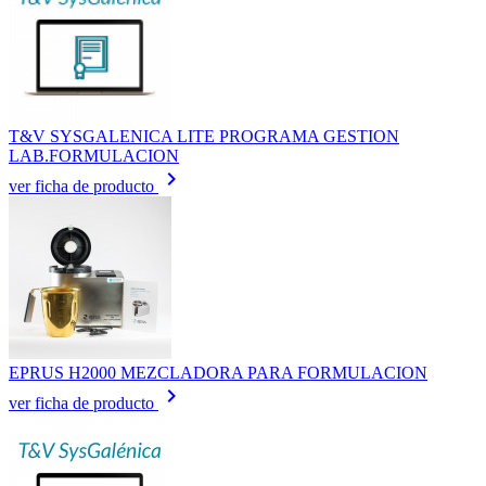
T&V SYSGALENICA LITE PROGRAMA GESTION
LAB.FORMULACION
keyboard_arrow_right
ver ficha de producto
EPRUS H2000 MEZCLADORA PARA FORMULACION
keyboard_arrow_right
ver ficha de producto