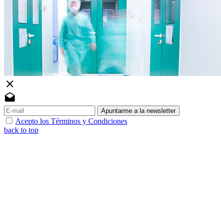
close
drafts
Apuntarme a la newsletter
Acepto los Términos y Condiciones
back to top