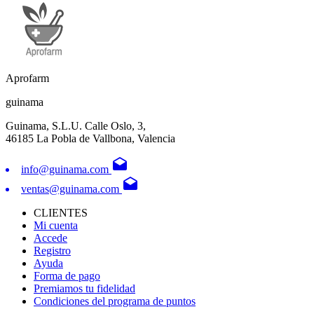
Aprofarm
guinama
Guinama, S.L.U. Calle Oslo, 3,
46185 La Pobla de Vallbona, Valencia
drafts
info@guinama.com
drafts
ventas@guinama.com
CLIENTES
Mi cuenta
Accede
Registro
Ayuda
Forma de pago
Premiamos tu fidelidad
Condiciones del programa de puntos