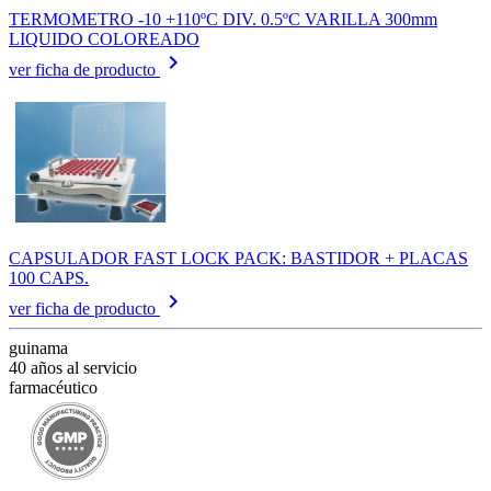
TERMOMETRO -10 +110ºC DIV. 0.5ºC VARILLA 300mm
LIQUIDO COLOREADO
keyboard_arrow_right
ver ficha de producto
CAPSULADOR FAST LOCK PACK: BASTIDOR + PLACAS
100 CAPS.
keyboard_arrow_right
ver ficha de producto
guinama
40 años al servicio
farmacéutico