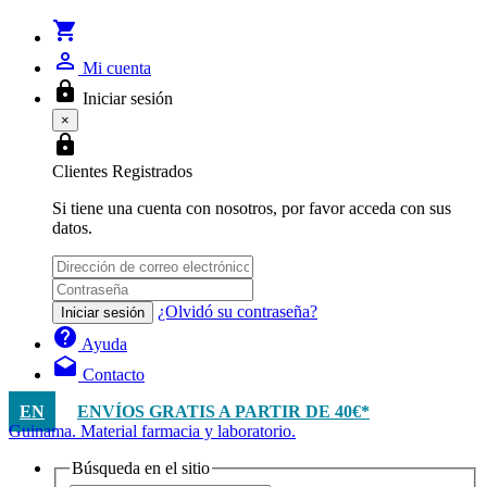
shopping_cart
person_outline
Mi cuenta
lock
Iniciar sesión
×
lock
Clientes Registrados
Si tiene una cuenta con nosotros, por favor acceda con sus
datos.
¿Olvidó su contraseña?
Iniciar sesión
help
Ayuda
drafts
Contacto
EN
ENVÍOS GRATIS A PARTIR DE 40€*
Guinama. Material farmacia y laboratorio.
Búsqueda en el sitio