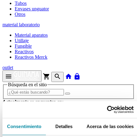
Tubos
Envases unguator
Otros
material laboratorio
Material aparatos
Utillaje
Fungible
Reactivos
Reactivos Merck
outlet
menu
shopping_cart
search
home
lock
Búsqueda en el sitio
Actualmente se encuentra en:
Inicio
>>
PIPETA ASPIRADOR 0-10ml VERDE COM-PI
Consentimiento
Detalles
Acerca de las cookies
arrow_back
Ficha de producto