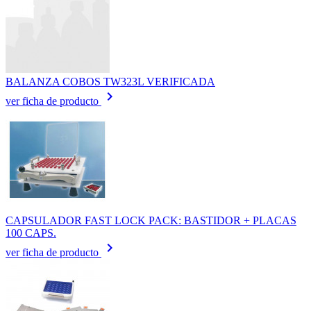
BALANZA COBOS TW323L VERIFICADA
keyboard_arrow_right
ver ficha de producto
CAPSULADOR FAST LOCK PACK: BASTIDOR + PLACAS
100 CAPS.
keyboard_arrow_right
ver ficha de producto