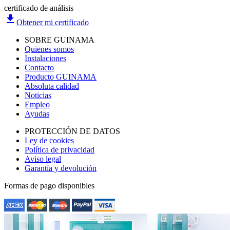
certificado de análisis
file_download
Obtener mi certificado
SOBRE GUINAMA
Quienes somos
Instalaciones
Contacto
Producto GUINAMA
Absoluta calidad
Noticias
Empleo
Ayudas
PROTECCIÓN DE DATOS
Ley de cookies
Política de privacidad
Aviso legal
Garantía y devolución
Formas de pago disponibles