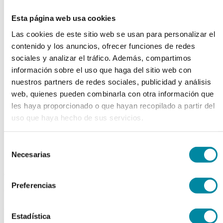
chevron_left
chevron_right
Esta página web usa cookies
Las cookies de este sitio web se usan para personalizar el
contenido y los anuncios, ofrecer funciones de redes
sociales y analizar el tráfico. Además, compartimos
información sobre el uso que haga del sitio web con
nuestros partners de redes sociales, publicidad y análisis
web, quienes pueden combinarla con otra información que
les haya proporcionado o que hayan recopilado a partir del
uso que haya hecho de sus servicios.
Selección
Necesarias
de
consentimiento
adquiriendo este producto
Preferencias
consigue 15 puntos de fidelización
PIPETA ASPIRADOR 0-10ml
Estadística