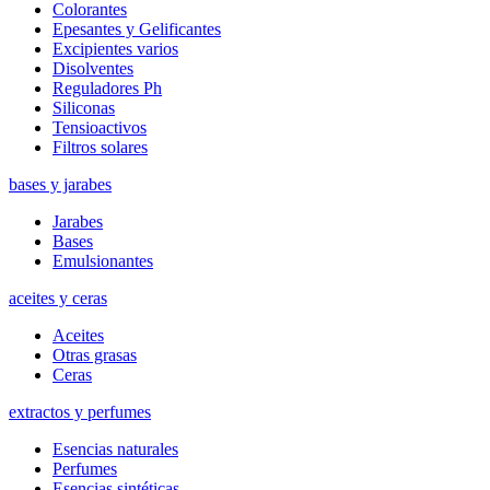
Colorantes
Epesantes y Gelificantes
Excipientes varios
Disolventes
Reguladores Ph
Siliconas
Tensioactivos
Filtros solares
bases y jarabes
Jarabes
Bases
Emulsionantes
aceites y ceras
Aceites
Otras grasas
Ceras
extractos y perfumes
Esencias naturales
Perfumes
Esencias sintéticas